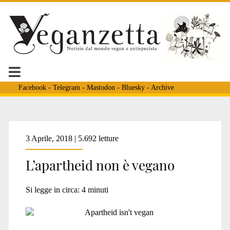
Facebook
-
Telegram
-
Mastodon
-
Bluesky
-
Archive
Tag:
3 Aprile, 2018 | 5.692 letture
L’apartheid non è vegano
<span>diritti
Si legge in circa:
4
minuti
animali