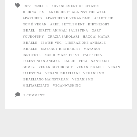
+972
269LIFE
ADVANCEMENT OF CITIZEN
JOURNALISM
ANARCHISTS AGAINST THE WALL
APARTHEID
APARTHEID E VEGANISMO
APARTHEID
NON È VEGAN
ARIEL SETTLEMENT
BIRTHRIGHT
ISRAEL
DIRITTI ANIMALI PALESTINA
GARY
YOUROFSKY
GRAZIA PAROLARI
HAGGAI MATAR
ISRAELE
JEWISH VEG
LIBERAZIONE ANIMALE
ISRAELE
MAYANOT BIRTHRIGHT
MAYANOT
INSTITUTE
NON-HUMANS FIRST
PALESTINA
PALESTINIAN ANIMAL LEAGUE
PETA
SANTIAGO
GOMEZ
VEGAN BIRTHRIGHT
VEGAN ISRAELE
VEGAN
PALESTINA
VEGANI ISRAELIANI
VEGANISMO
ISRAELIANO MAINSTREAM
VEGANISMO
MILITARIZZATO
VEGANWASHING
5 COMMENTI