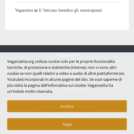
Veganzetta
su
Il Vaticano benedice gli xenotrapianti
Veganzetta
Notizie dal mondo vegan e antispecista
Veganzetta.org utilizza cookie solo per le proprie funzionalità
tecniche, di protezione e statistiche (interne), non vi sono altri
cookie se non quelli relativi a video e audio di altre piattaforme (es.
Youtube) incorporati in alcune pagine del sito. Se vuoi saperne di
più visita la pagina dell'infornativa sui cookie. Veganzetta ha
Copyright © 2007 - 2026 |
Veganzetta
ISSN 2284-094X
un'indole molto riservata.
Informativa sui cookie (UE)
|
Informativa sulla Privacy
|
Avvertenze e Licenza d'uso
Accetta
ANIMALI LIBERI!
Nega