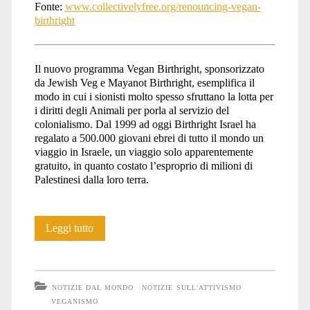
Fonte:
www.collectivelyfree.org/renouncing-vegan-
birthright
palestina</span>
Il nuovo programma Vegan Birthright, sponsorizzato
da Jewish Veg e Mayanot Birthright, esemplifica il
modo in cui i sionisti molto spesso sfruttano la lotta per
i diritti degli Animali per porla al servizio del
colonialismo. Dal 1999 ad oggi Birthright Israel ha
regalato a 500.000 giovani ebrei di tutto il mondo un
viaggio in Israele, un viaggio solo apparentemente
gratuito, in quanto costato l’esproprio di milioni di
Palestinesi dalla loro terra.
L’apartheid
Leggi tutto
non
è
NOTIZIE DAL MONDO
NOTIZIE SULL'ATTIVISMO
vegano
VEGANISMO