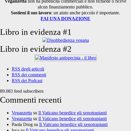
Veganzetta
non ha pubblicità commerciali e non richiede o riceve
alcun finanziamento pubblico.
Sostieni il suo lavoro
: un aiuto anche piccolo è importante.
FAI UNA DONAZIONE
Libro in evidenza #1
Libro in evidenza #2
RSS degli articoli
RSS dei commenti
RSS dei Podcast
89.083 feed subscribers
Commenti recenti
Veganzetta
su
Il Vaticano benedice gli xenotrapianti
Veganzetta
su
Il Vaticano benedice gli xenotrapianti
Paola Drog
su
Il Vaticano benedice gli xenotrapianti
luca
su
Il Vaticano benedice gli xenotrapianti