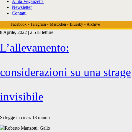
Aiuta Veganzetta
Newsletter
Contatti
Facebook
-
Telegram
-
Mastodon
-
Bluesky
-
Archive
8 Aprile, 2022 | 2.518 letture
Tag:
L’allevamento:
<span>errore
considerazioni su una strage
antropocentrico</span>
invisibile
Si legge in circa:
13
minuti