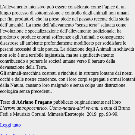
L’allevamento intensivo può essere considerato come l’apice di un
lungo processo di sottomissione e controllo degli animali non umani
per fini produttivi, che ha preso piede nel passato recente della storia
dell’umanità. La meta dell’allevamento “senza terra” salutata come
l’evoluzione e specializzazione dell’allevamento tradizionale, ha
prodotto e produce enormi sofferenze agli Animali e conseguenze
disastrose all’ambiente profondamente modificato per soddisfare le
pesanti necessità di tale pratica. La riduzione degli Animali in schiavitù
non solo è una terribile ingiustizia, ma sta significativamente
contribuendo a portare la società umana verso il baratro della
devastazione della Terra.
Gli animali-macchina costretti e rinchiusi in strutture lontane dai nostri
occhi e dalle nostre coscienze, con i loro corpi segregati e ormai lontani
dalla Natura, causano loro malgrado e senza colpa una distruzione
ecologica senza precedenti.
Testo di
Adriano Fragano
pubblicato originariamente nel libro
L’errore antropocentrico. Uomo-natura-altri viventi
, a cura di Bruno
Fedi e Maurizio Corsini, Mimesis/Eterotopie, 2019, pp. 93-99.
L’allevamento:
Leggi tutto
considerazioni