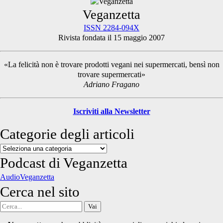
Primary
Veganzetta
ISSN 2284-094X
Rivista fondata il 15 maggio 2007
Sidebar
«La felicità non è trovare prodotti vegani nei supermercati, bensì non
trovare supermercati»
Adriano Fragano
Iscriviti alla Newsletter
Categorie degli articoli
Categorie
degli
Podcast di Veganzetta
articoli
AudioVeganzetta
Cerca nel sito
Cerca
per: