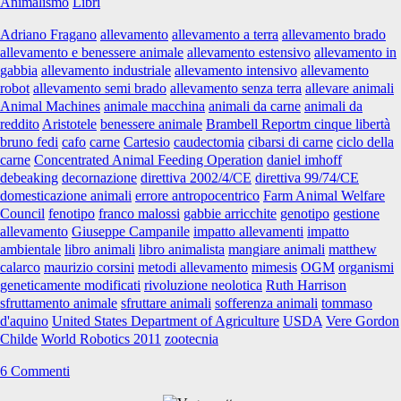
Animalismo
Libri
su
una
Adriano Fragano
allevamento
allevamento a terra
allevamento brado
strage
allevamento e benessere animale
allevamento estensivo
allevamento in
invisibile
gabbia
allevamento industriale
allevamento intensivo
allevamento
robot
allevamento semi brado
allevamento senza terra
allevare animali
Animal Machines
animale macchina
animali da carne
animali da
reddito
Aristotele
benessere animale
Brambell Reportm cinque libertà
bruno fedi
cafo
carne
Cartesio
caudectomia
cibarsi di carne
ciclo della
carne
Concentrated Animal Feeding Operation
daniel imhoff
debeaking
decornazione
direttiva 2002/4/CE
direttiva 99/74/CE
domesticazione animali
errore antropocentrico
Farm Animal Welfare
Council
fenotipo
franco malossi
gabbie arricchite
genotipo
gestione
allevamento
Giuseppe Campanile
impatto allevamenti
impatto
ambientale
libro animali
libro animalista
mangiare animali
matthew
calarco
maurizio corsini
metodi allevamento
mimesis
OGM
organismi
geneticamente modificati
rivoluzione neolotica
Ruth Harrison
sfruttamento animale
sfruttare animali
sofferenza animali
tommaso
d'aquino
United States Department of Agriculture
USDA
Vere Gordon
Childe
World Robotics 2011
zootecnia
6 Commenti