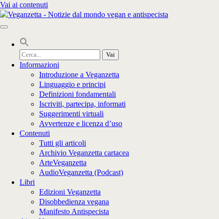
Vai ai contenuti
Cerca
per:
Informazioni
Introduzione a Veganzetta
Linguaggio e principi
Definizioni fondamentali
Iscriviti, partecipa, informati
Suggerimenti virtuali
Avvertenze e licenza d’uso
Contenuti
Tutti gli articoli
Archivio Veganzetta cartacea
ArteVeganzetta
AudioVeganzetta (Podcast)
Libri
Edizioni Veganzetta
Disobbedienza vegana
Manifesto Antispecista