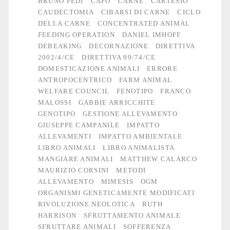
BRUNO FEDI
CAFO
CARNE
CARTESIO
CAUDECTOMIA
CIBARSI DI CARNE
CICLO
DELLA CARNE
CONCENTRATED ANIMAL
FEEDING OPERATION
DANIEL IMHOFF
DEBEAKING
DECORNAZIONE
DIRETTIVA
2002/4/CE
DIRETTIVA 99/74/CE
DOMESTICAZIONE ANIMALI
ERRORE
ANTROPOCENTRICO
FARM ANIMAL
WELFARE COUNCIL
FENOTIPO
FRANCO
MALOSSI
GABBIE ARRICCHITE
GENOTIPO
GESTIONE ALLEVAMENTO
GIUSEPPE CAMPANILE
IMPATTO
ALLEVAMENTI
IMPATTO AMBIENTALE
LIBRO ANIMALI
LIBRO ANIMALISTA
MANGIARE ANIMALI
MATTHEW CALARCO
MAURIZIO CORSINI
METODI
ALLEVAMENTO
MIMESIS
OGM
ORGANISMI GENETICAMENTE MODIFICATI
RIVOLUZIONE NEOLOTICA
RUTH
HARRISON
SFRUTTAMENTO ANIMALE
SFRUTTARE ANIMALI
SOFFERENZA