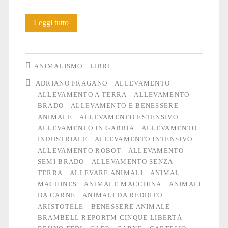
L’allevamento:
Leggi tutto
considerazioni
su
ANIMALISMO
LIBRI
una
ADRIANO FRAGANO
ALLEVAMENTO
ALLEVAMENTO A TERRA
ALLEVAMENTO
strage
BRADO
ALLEVAMENTO E BENESSERE
invisibile
ANIMALE
ALLEVAMENTO ESTENSIVO
ALLEVAMENTO IN GABBIA
ALLEVAMENTO
INDUSTRIALE
ALLEVAMENTO INTENSIVO
ALLEVAMENTO ROBOT
ALLEVAMENTO
SEMI BRADO
ALLEVAMENTO SENZA
TERRA
ALLEVARE ANIMALI
ANIMAL
MACHINES
ANIMALE MACCHINA
ANIMALI
DA CARNE
ANIMALI DA REDDITO
ARISTOTELE
BENESSERE ANIMALE
BRAMBELL REPORTM CINQUE LIBERTÀ