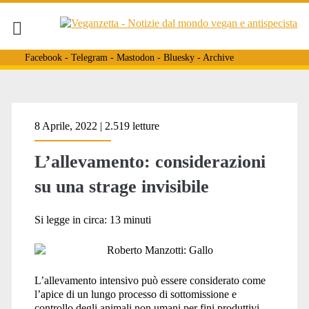
Facebook
-
Telegram
-
Mastodon
-
Bluesky
-
Archive
Tag:
8 Aprile, 2022 | 2.519 letture
L’allevamento: considerazioni
<span>cafo</span>
su una strage invisibile
Si legge in circa:
13
minuti
L’allevamento intensivo può essere considerato come
l’apice di un lungo processo di sottomissione e
controllo degli animali non umani per fini produttivi,