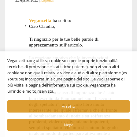
22 Aprile, 2022
Rispondi
Veganzetta
ha scritto:
Ciao Claudio,
Ti ringrazio per le tue belle parole di
apprezzamento sull’articolo.
La reazione emotiva che le investigazioni
Veganzetta.org utilizza cookie solo per le proprie funzionalità
(necessarie!) sulla condizione degli Animali
tecniche, di protezione e statistiche (interne), non vi sono altri
negli allevamenti generano sul pubblico, è la
cookie se non quelli relativi a video e audio di altre piattaforme (es.
stessa che generano le immagini della guerra,
Youtube) incorporati in alcune pagine del sito. Se vuoi saperne di
della distruzione ambientale, delle foreste in
più visita la pagina dell'infornativa sui cookie. Veganzetta ha
fiamme, o dei cataclismi naturali ed ha a che
un'indole molto riservata.
vedere con un senso di impotenza che è stato
ben descritto da Bauman nel suo “Il secolo
degli spettatori”, un piccolo libro molto
Accetta
interessante, nel quale affermava che di fronte
al bombardamento di notizie su sofferenza,
problemi, violenza, diventiamo impotenti,
Nega
semplici spettatori che non si sentono in grado
in alcun modo di partecipare attivamente a