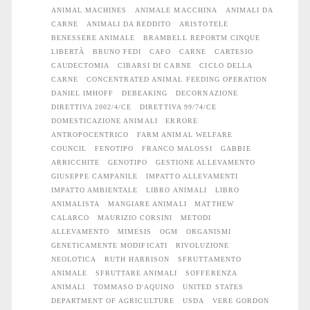
ANIMAL MACHINES
ANIMALE MACCHINA
ANIMALI DA
CARNE
ANIMALI DA REDDITO
ARISTOTELE
BENESSERE ANIMALE
BRAMBELL REPORTM CINQUE
LIBERTÀ
BRUNO FEDI
CAFO
CARNE
CARTESIO
CAUDECTOMIA
CIBARSI DI CARNE
CICLO DELLA
CARNE
CONCENTRATED ANIMAL FEEDING OPERATION
DANIEL IMHOFF
DEBEAKING
DECORNAZIONE
DIRETTIVA 2002/4/CE
DIRETTIVA 99/74/CE
DOMESTICAZIONE ANIMALI
ERRORE
ANTROPOCENTRICO
FARM ANIMAL WELFARE
COUNCIL
FENOTIPO
FRANCO MALOSSI
GABBIE
ARRICCHITE
GENOTIPO
GESTIONE ALLEVAMENTO
GIUSEPPE CAMPANILE
IMPATTO ALLEVAMENTI
IMPATTO AMBIENTALE
LIBRO ANIMALI
LIBRO
ANIMALISTA
MANGIARE ANIMALI
MATTHEW
CALARCO
MAURIZIO CORSINI
METODI
ALLEVAMENTO
MIMESIS
OGM
ORGANISMI
GENETICAMENTE MODIFICATI
RIVOLUZIONE
NEOLOTICA
RUTH HARRISON
SFRUTTAMENTO
ANIMALE
SFRUTTARE ANIMALI
SOFFERENZA
ANIMALI
TOMMASO D'AQUINO
UNITED STATES
DEPARTMENT OF AGRICULTURE
USDA
VERE GORDON