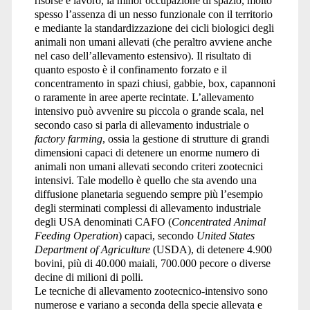
risorse e lavoro, la minor occupazione di spazio, molto
spesso l’assenza di un nesso funzionale con il territorio
e mediante la standardizzazione dei cicli biologici degli
animali non umani allevati (che peraltro avviene anche
nel caso dell’allevamento estensivo). Il risultato di
quanto esposto è il confinamento forzato e il
concentramento in spazi chiusi, gabbie, box, capannoni
o raramente in aree aperte recintate. L’allevamento
intensivo può avvenire su piccola o grande scala, nel
secondo caso si parla di allevamento industriale o
factory farming
, ossia la gestione di strutture di grandi
dimensioni capaci di detenere un enorme numero di
animali non umani allevati secondo criteri zootecnici
intensivi. Tale modello è quello che sta avendo una
diffusione planetaria seguendo sempre più l’esempio
degli sterminati complessi di allevamento industriale
degli USA denominati CAFO (
Concentrated Animal
Feeding Operation
) capaci, secondo
United States
Department of Agriculture
(USDA), di detenere 4.900
bovini, più di 40.000 maiali, 700.000 pecore o diverse
decine di milioni di polli.
Le tecniche di allevamento zootecnico-intensivo sono
numerose e variano a seconda della specie allevata e