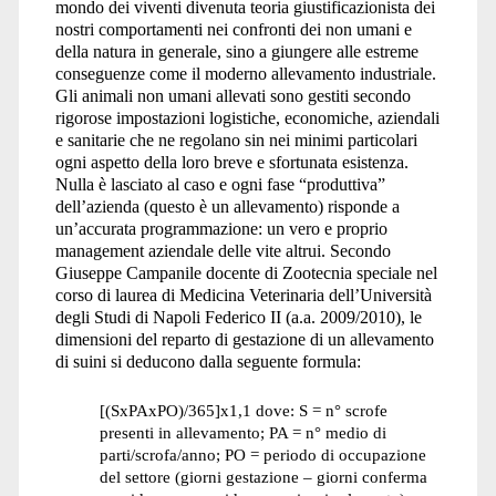
mondo dei viventi divenuta teoria giustificazionista dei
nostri comportamenti nei confronti dei non umani e
della natura in generale, sino a giungere alle estreme
conseguenze come il moderno allevamento industriale.
Gli animali non umani allevati sono gestiti secondo
rigorose impostazioni logistiche, economiche, aziendali
e sanitarie che ne regolano sin nei minimi particolari
ogni aspetto della loro breve e sfortunata esistenza.
Nulla è lasciato al caso e ogni fase “produttiva”
dell’azienda (questo è un allevamento) risponde a
un’accurata programmazione: un vero e proprio
management aziendale delle vite altrui. Secondo
Giuseppe Campanile docente di Zootecnia speciale nel
corso di laurea di Medicina Veterinaria dell’Università
degli Studi di Napoli Federico II (a.a. 2009/2010), le
dimensioni del reparto di gestazione di un allevamento
di suini si deducono dalla seguente formula:
[(SxPAxPO)/365]x1,1 dove: S = n° scrofe
presenti in allevamento; PA = n° medio di
parti/scrofa/anno; PO = periodo di occupazione
del settore (giorni gestazione – giorni conferma