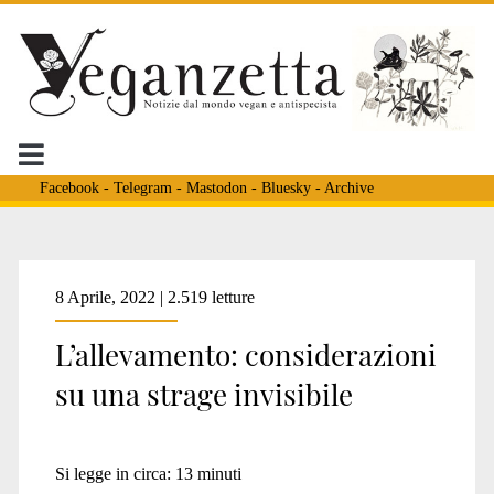
Facebook
-
Telegram
-
Mastodon
-
Bluesky
-
Archive
8 Aprile, 2022 | 2.519 letture
L’allevamento: considerazioni
su una strage invisibile
Si legge in circa:
13
minuti