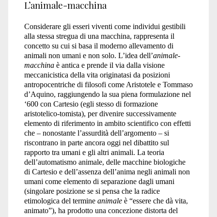
L’animale-macchina
Considerare gli esseri viventi come individui gestibili
alla stessa stregua di una macchina, rappresenta il
concetto su cui si basa il moderno allevamento di
animali non umani e non solo. L’idea dell’
animale-
macchina
è antica e prende il via dalla visione
meccanicistica della vita originatasi da posizioni
antropocentriche di filosofi come Aristotele e Tommaso
d’Aquino, raggiungendo la sua piena formulazione nel
‘600 con Cartesio (egli stesso di formazione
aristotelico-tomista), per divenire successivamente
elemento di riferimento in ambito scientifico con effetti
che – nonostante l’assurdità dell’argomento – si
riscontrano in parte ancora oggi nel dibattito sul
rapporto tra umani e gli altri animali. La teoria
dell’automatismo animale, delle macchine biologiche
di Cartesio e dell’assenza dell’anima negli animali non
umani come elemento di separazione dagli umani
(singolare posizione se si pensa che la radice
etimologica del termine
animale
è “essere che dà vita,
animato”), ha prodotto una concezione distorta del