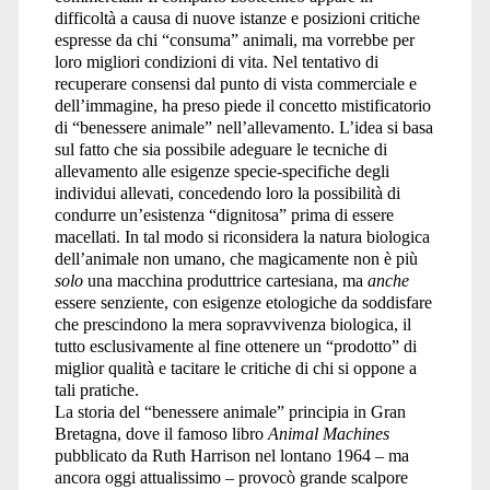
difficoltà a causa di nuove istanze e posizioni critiche
espresse da chi “consuma” animali, ma vorrebbe per
loro migliori condizioni di vita. Nel tentativo di
recuperare consensi dal punto di vista commerciale e
dell’immagine, ha preso piede il concetto mistificatorio
di “benessere animale” nell’allevamento. L’idea si basa
sul fatto che sia possibile adeguare le tecniche di
allevamento alle esigenze specie-specifiche degli
individui allevati, concedendo loro la possibilità di
condurre un’esistenza “dignitosa” prima di essere
macellati. In tal modo si riconsidera la natura biologica
dell’animale non umano, che magicamente non è più
solo
una macchina produttrice cartesiana, ma
anche
essere senziente, con esigenze etologiche da soddisfare
che prescindono la mera sopravvivenza biologica, il
tutto esclusivamente al fine ottenere un “prodotto” di
miglior qualità e tacitare le critiche di chi si oppone a
tali pratiche.
La storia del “benessere animale” principia in Gran
Bretagna, dove il famoso libro
Animal Machines
pubblicato da Ruth Harrison nel lontano 1964 – ma
ancora oggi attualissimo – provocò grande scalpore