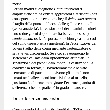
morte.
Per tali motivi si eseguono alcuni interventi di
amputazione atti ad evitare aggressioni e ferimenti (con
conseguenti perdite economiche): il
debeaking
ovvero
il taglio della punta del becco delle galline e dei polli
(senza anestesia), la recisione dei denti canini ai suinetti
uno o due giorni dopo la nascita (senza anestesia), la
caudectomia
, ossia l’asportazione chirurgica della coda
del suino (spesso senza anestesia), la
decornazione
dei
bovini (taglio delle corna mediante cauterizzatore o
sega) e via discorrendo. Se a ciò si aggiungono le
sofferenze causate dalla riproduzione artificiale, la
separazione dei piccoli dalle madri, la castrazione, la
convivenza forzata, il sovraffollamento e lo stato
permanente di paura in cui vivono gli animali non
umani negli allevamenti intensivi fino al macello,
possiamo facilmente immaginare l’enorme quantità di
sofferenza che tale pratica è in grado di causare.
La sofferenza nascosta
Considerando i dati statistici forniti dall’ISTAT per il