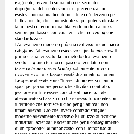
e agricolo, avvenuta soprattutto nel secondo
dopoguerra del secolo scorso: in precedenza non
esisteva ancora una ben definita linea d’intervento per
l’allevamento, che si industrializza per poter soddisfare
la richiesta di enormi quantitativi di prodotti a prezzi
sempre più bassi e con caratteristiche merceologiche
standardizzate.
L’allevamento moderno può essere diviso in due macro
categorie: l’allevamento
estensivo
e quello
intensivo
. Il
primo è caratterizzato da un metodo di allevamento
svolto su grandi territori di pascolo recintati o non
(sistema
brado
o
semi-brado
), solitamente privi di
ricoveri e con una bassa densità di animali non umani.
Le specie allevate sono “libere” di muoversi in ampi
spazi per poi subire periodiche attività di controllo,
gestione e infine essere condotte al macello. Tale
allevamento si basa su un chiaro nesso funzionale con
il territorio che fornisce il cibo per gli animali non
umani allevati. Ciò che invece contraddistingue il
moderno allevamento
intensivo
è l’utilizzo di tecniche
industriali, aziendali e scientifiche per il conseguimento
di un “prodotto” al minor costo, con il minor uso di