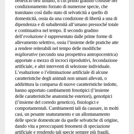
beneficio dell’umano, il cui primo gradino consiste nel
condizionamento forzato di numerose specie, che
transitano così dallo stato di selvaticità a quello di
domesticità, ossia da una condizione di libertà a una di
dipendenza e di subalternità all’umano pressoché totale
e continuativa nel tempo. Il secondo gradino
dell’
evoluzione
è rappresentato dalle prime forme di
allevamento selettivo, ossia l’insieme delle pratiche atte
a rendere reiterabili nel tempo delle modifiche
migliorative
(secondo una prospettiva antropocentrica)
apportate a mezzo di incroci riproduttivi, fecondazione
artificiale, e altri interventi di selezione individuale.
L’esaltazione o l’eliminazione artificiale di alcune
caratteristiche degli animali non umani allevati, o
addirittura la comparsa di nuove caratteristiche indotte,
hanno apportato cambiamenti fenotipici (l’insieme
delle caratteristiche anatomiche esteriori), genotipici
(l’insieme del corredo genetico), fisiologici e
comportamentali. Cambiamenti tali da causare, in molti
casi, un pesante snaturamento e un allontanamento
delle specie domesticate da quelle selvatiche di origine,
dando vita a preoccupanti fenomeni di speciazione
artificiale e rendendo tali specie sempre più fragili,