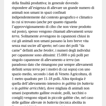
della finalità produttiva; in generale dovendo
rispondere all’esigenza di allevare un grande numero di
animali non umani in spazi confinati
indipendentemente dal contesto geografico e climatico
in cui si trovano (anche per quanto riguarda
l’approvvigionamento di cibo che non viene prodotto
sul posto), spesso vengono chiamati allevamenti
senza
terra
. Solitamente avvengono in capannoni chiusi in
cui gli animali non umani passano la loro breve vita
senza mai uscire all’aperto; nel caso dei polli “da
carne” definiti anche
broiler
, i numeri degli individui
per capannone sono altissimi: 15.000 o più polli per
singolo capannone di allevamento
a terra
(un
paradosso dato che rimangono pur sempre allevamenti
definiti
senza terra
per i motivi di cui sopra) con uno
spazio medio, secondo i dati di Veneto Agricoltura, di
1 metro quadrato per 11-18 polli. Altra tipologia è
quella dell’allevamento intensivo
in gabbia
(
in batteria
o in
gabbie arricchite
), dove migliaia di animali non
umani (soprattutto galline ovaiole, polli, tacchini o
conigli) vengono stipati in piccole gabbie che, nel caso
delle galline allevate
in batteria
(tecnica abolita in