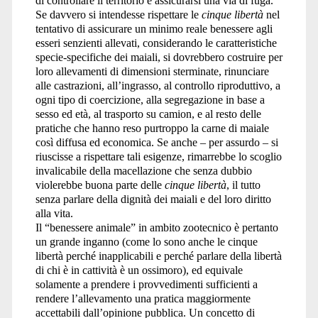
di controllare il territorio e assicurarsi una via di fuga.
Se davvero si intendesse rispettare le
cinque libertà
nel
tentativo di assicurare un minimo reale benessere agli
esseri senzienti allevati, considerando le caratteristiche
specie-specifiche dei maiali, si dovrebbero costruire per
loro allevamenti di dimensioni sterminate, rinunciare
alle castrazioni, all’ingrasso, al controllo riproduttivo, a
ogni tipo di coercizione, alla segregazione in base a
sesso ed età, al trasporto su camion, e al resto delle
pratiche che hanno reso purtroppo la carne di maiale
così diffusa ed economica. Se anche – per assurdo – si
riuscisse a rispettare tali esigenze, rimarrebbe lo scoglio
invalicabile della macellazione che senza dubbio
violerebbe buona parte delle
cinque libertà
, il tutto
senza parlare della dignità dei maiali e del loro diritto
alla vita.
Il “benessere animale” in ambito zootecnico è pertanto
un grande inganno (come lo sono anche le cinque
libertà perché inapplicabili e perché parlare della libertà
di chi è in cattività è un ossimoro), ed equivale
solamente a prendere i provvedimenti sufficienti a
rendere l’allevamento una pratica maggiormente
accettabili dall’opinione pubblica. Un concetto di