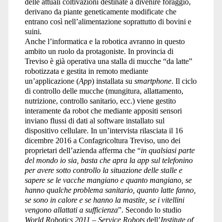
delle attuali coltivazioni destinate a divenire foraggio,
derivano da piante geneticamente modificate che
entrano così nell’alimentazione soprattutto di bovini e
suini.
Anche l’informatica e la robotica avranno in questo
ambito un ruolo da protagoniste. In provincia di
Treviso è già operativa una stalla di mucche “da latte”
robotizzata e gestita in remoto mediante
un’applicazione (
App
) installata su
smartphone
. Il ciclo
di controllo delle mucche (mungitura, allattamento,
nutrizione, controllo sanitario, ecc.) viene gestito
interamente da robot che mediante appositi sensori
inviano flussi di dati al software installato sul
dispositivo cellulare. In un’intervista rilasciata il 16
dicembre 2016 a Confagricoltura Treviso, uno dei
proprietari dell’azienda afferma che “
in qualsiasi parte
del mondo io sia, basta che apra la app sul telefonino
per avere sotto controllo la situazione delle stalle e
sapere se le vacche mangiano e quanto mangiano, se
hanno qualche problema sanitario, quanto latte fanno,
se sono in calore e se hanno la mastite, se i vitellini
vengono allattati a sufficienza
”. Secondo lo studio
World Robotics 2011 – Service Robots
dell’
Institute of