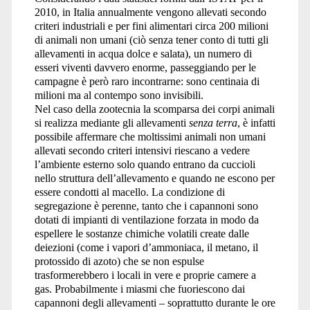
2010, in Italia annualmente vengono allevati secondo
criteri industriali e per fini alimentari circa 200 milioni
di animali non umani (ciò senza tener conto di tutti gli
allevamenti in acqua dolce e salata), un numero di
esseri viventi davvero enorme, passeggiando per le
campagne è però raro incontrarne: sono centinaia di
milioni ma al contempo sono invisibili.
Nel caso della zootecnia la scomparsa dei corpi animali
si realizza mediante gli allevamenti
senza terra
, è infatti
possibile affermare che moltissimi animali non umani
allevati secondo criteri intensivi riescano a vedere
l’ambiente esterno solo quando entrano da cuccioli
nello struttura dell’allevamento e quando ne escono per
essere condotti al macello. La condizione di
segregazione è perenne, tanto che i capannoni sono
dotati di impianti di ventilazione forzata in modo da
espellere le sostanze chimiche volatili create dalle
deiezioni (come i vapori d’ammoniaca, il metano, il
protossido di azoto) che se non espulse
trasformerebbero i locali in vere e proprie camere a
gas. Probabilmente i miasmi che fuoriescono dai
capannoni degli allevamenti – soprattutto durante le ore