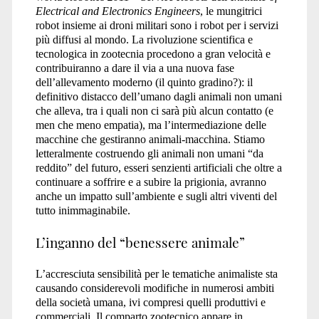
Electrical and Electronics Engineers
, le mungitrici
robot insieme ai droni militari sono i robot per i servizi
più diffusi al mondo. La rivoluzione scientifica e
tecnologica in zootecnia procedono a gran velocità e
contribuiranno a dare il via a una nuova fase
dell’allevamento moderno (il quinto gradino?): il
definitivo distacco dell’umano dagli animali non umani
che alleva, tra i quali non ci sarà più alcun contatto (e
men che meno empatia), ma l’intermediazione delle
macchine che gestiranno animali-macchina. Stiamo
letteralmente costruendo gli animali non umani “da
reddito” del futuro, esseri senzienti artificiali che oltre a
continuare a soffrire e a subire la prigionia, avranno
anche un impatto sull’ambiente e sugli altri viventi del
tutto inimmaginabile.
L’inganno del “benessere animale”
L’accresciuta sensibilità per le tematiche animaliste sta
causando considerevoli modifiche in numerosi ambiti
della società umana, ivi compresi quelli produttivi e
commerciali. Il comparto zootecnico appare in