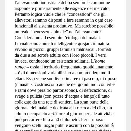
l’allevamento industriale debba sempre e comunque
rispondere primariamente alle esigenze del mercato.
Pertanto logica vuole che le “concessioni” che gli
allevatori saranno disposti a fare saranno in ogni caso
funzionali al sistema produttivo. Ma sarebbe possibile
un reale “benessere animale” nell’allevamento?
Consideriamo ad esempio l’etologia dei maiali.
I maiali sono animali intelligenti e gregari, in natura
vivono in piccoli gruppi familiari matriarcali, formati
da due a sei scrofe adulte con i loro piccoli. I verri,
invece, conducono un’esistenza solitaria. L’
home
range
– ossia il territorio frequentato quotidianamente
– è di dimensioni variabili sino a comprendere molti
ettari. Esso viene suddiviso in aree di pascolo, di riposo
(i maiali si costruiscono anche dei grandi nidi con erbe
e rami dove peraltro partoriscono), di defecazione, di
svago e pulizia (con pozze d’acqua e fango); il tutto
collegato da una rete di sentieri. La gran parte della
giornata dei maiali è dedicata alla ricerca del cibo, un
adulto occupa circa 6-7 ore al giorno per tale attività e
può percorrere fino a 50 chilometri. Per il riposo
vengono scelti luoghi puliti e asciutti con la possibilità