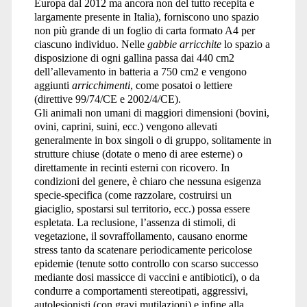
Europa dal 2012 ma ancora non del tutto recepita e
largamente presente in Italia), forniscono uno spazio
non più grande di un foglio di carta formato A4 per
ciascuno individuo. Nelle
gabbie arricchite
lo spazio a
disposizione di ogni gallina passa dai 440 cm2
dell’allevamento in batteria a 750 cm2 e vengono
aggiunti
arricchimenti
, come posatoi o lettiere
(direttive 99/74/CE e 2002/4/CE).
Gli animali non umani di maggiori dimensioni (bovini,
ovini, caprini, suini, ecc.) vengono allevati
generalmente in box singoli o di gruppo, solitamente in
strutture chiuse (dotate o meno di aree esterne) o
direttamente in recinti esterni con ricovero. In
condizioni del genere, è chiaro che nessuna esigenza
specie-specifica (come razzolare, costruirsi un
giaciglio, spostarsi sul territorio, ecc.) possa essere
espletata. La reclusione, l’assenza di stimoli, di
vegetazione, il sovraffollamento, causano enorme
stress tanto da scatenare periodicamente pericolose
epidemie (tenute sotto controllo con scarso successo
mediante dosi massicce di vaccini e antibiotici), o da
condurre a comportamenti stereotipati, aggressivi,
autolesionisti (con gravi mutilazioni) e infine alla