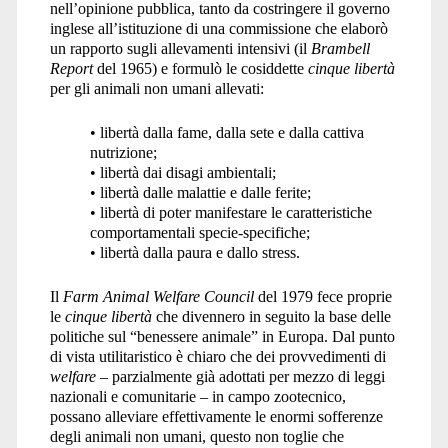
nell’opinione pubblica, tanto da costringere il governo
inglese all’istituzione di una commissione che elaborò
un rapporto sugli allevamenti intensivi (il
Brambell
Report
del 1965) e formulò le cosiddette
cinque libertà
per gli animali non umani allevati:
• libertà dalla fame, dalla sete e dalla cattiva
nutrizione;
• libertà dai disagi ambientali;
• libertà dalle malattie e dalle ferite;
• libertà di poter manifestare le caratteristiche
comportamentali specie-specifiche;
• libertà dalla paura e dallo stress.
Il
Farm Animal Welfare Council
del 1979 fece proprie
le
cinque libertà
che divennero in seguito la base delle
politiche sul “benessere animale” in Europa. Dal punto
di vista utilitaristico è chiaro che dei provvedimenti di
welfare
– parzialmente già adottati per mezzo di leggi
nazionali e comunitarie – in campo zootecnico,
possano alleviare effettivamente le enormi sofferenze
degli animali non umani, questo non toglie che