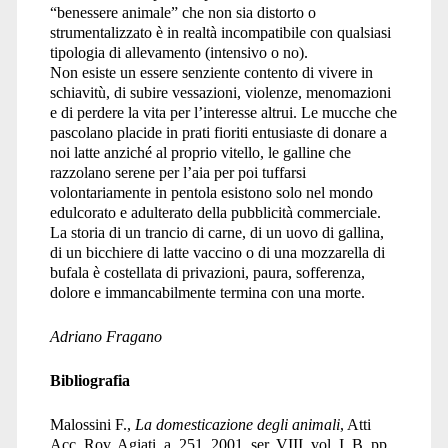
“benessere animale” che non sia distorto o
strumentalizzato è in realtà incompatibile con qualsiasi
tipologia di allevamento (intensivo o no).
Non esiste un essere senziente contento di vivere in
schiavitù, di subire vessazioni, violenze, menomazioni
e di perdere la vita per l’interesse altrui. Le mucche che
pascolano placide in prati fioriti entusiaste di donare a
noi latte anziché al proprio vitello, le galline che
razzolano serene per l’aia per poi tuffarsi
volontariamente in pentola esistono solo nel mondo
edulcorato e adulterato della pubblicità commerciale.
La storia di un trancio di carne, di un uovo di gallina,
di un bicchiere di latte vaccino o di una mozzarella di
bufala è costellata di privazioni, paura, sofferenza,
dolore e immancabilmente termina con una morte.
Adriano Fragano
Bibliografia
Malossini F.,
La domesticazione degli animali
, Atti
Acc. Rov. Agiati, a. 251, 2001, ser. VIII, vol. I, B, pp.