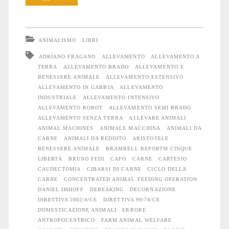
considerazioni
su
ANIMALISMO
LIBRI
una
ADRIANO FRAGANO
ALLEVAMENTO
ALLEVAMENTO A
TERRA
ALLEVAMENTO BRADO
ALLEVAMENTO E
strage
BENESSERE ANIMALE
ALLEVAMENTO ESTENSIVO
invisibile
ALLEVAMENTO IN GABBIA
ALLEVAMENTO
INDUSTRIALE
ALLEVAMENTO INTENSIVO
ALLEVAMENTO ROBOT
ALLEVAMENTO SEMI BRADO
ALLEVAMENTO SENZA TERRA
ALLEVARE ANIMALI
ANIMAL MACHINES
ANIMALE MACCHINA
ANIMALI DA
CARNE
ANIMALI DA REDDITO
ARISTOTELE
BENESSERE ANIMALE
BRAMBELL REPORTM CINQUE
LIBERTÀ
BRUNO FEDI
CAFO
CARNE
CARTESIO
CAUDECTOMIA
CIBARSI DI CARNE
CICLO DELLA
CARNE
CONCENTRATED ANIMAL FEEDING OPERATION
DANIEL IMHOFF
DEBEAKING
DECORNAZIONE
DIRETTIVA 2002/4/CE
DIRETTIVA 99/74/CE
DOMESTICAZIONE ANIMALI
ERRORE
ANTROPOCENTRICO
FARM ANIMAL WELFARE