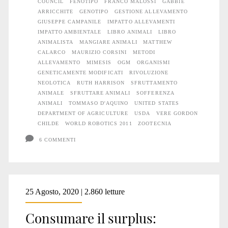
COUNCIL
FENOTIPO
FRANCO MALOSSI
GABBIE
ARRICCHITE
GENOTIPO
GESTIONE ALLEVAMENTO
GIUSEPPE CAMPANILE
IMPATTO ALLEVAMENTI
IMPATTO AMBIENTALE
LIBRO ANIMALI
LIBRO
ANIMALISTA
MANGIARE ANIMALI
MATTHEW
CALARCO
MAURIZIO CORSINI
METODI
ALLEVAMENTO
MIMESIS
OGM
ORGANISMI
GENETICAMENTE MODIFICATI
RIVOLUZIONE
NEOLOTICA
RUTH HARRISON
SFRUTTAMENTO
ANIMALE
SFRUTTARE ANIMALI
SOFFERENZA
ANIMALI
TOMMASO D'AQUINO
UNITED STATES
DEPARTMENT OF AGRICULTURE
USDA
VERE GORDON
CHILDE
WORLD ROBOTICS 2011
ZOOTECNIA
6 COMMENTI
25 Agosto, 2020 | 2.860 letture
Consumare il surplus: