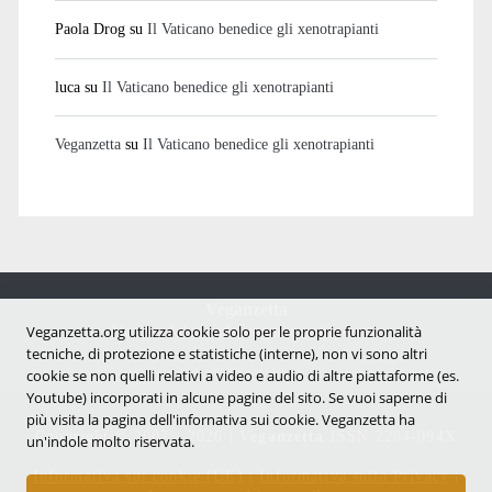
Paola Drog
su
Il Vaticano benedice gli xenotrapianti
luca
su
Il Vaticano benedice gli xenotrapianti
Veganzetta
su
Il Vaticano benedice gli xenotrapianti
Veganzetta
Notizie dal mondo vegan e antispecista
Veganzetta.org utilizza cookie solo per le proprie funzionalità
tecniche, di protezione e statistiche (interne), non vi sono altri
cookie se non quelli relativi a video e audio di altre piattaforme (es.
Youtube) incorporati in alcune pagine del sito. Se vuoi saperne di
più visita la pagina dell'infornativa sui cookie. Veganzetta ha
Copyright © 2007 - 2026 |
Veganzetta
ISSN 2284-094X
un'indole molto riservata.
Informativa sui cookie (UE)
|
Informativa sulla Privacy
|