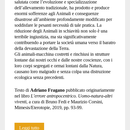
salutata come l’evoluzione e specializzazione
dell’allevamento tradizionale, ha prodotto e produce
enormi sofferenze agli Animali e conseguenze
disastrose all’ambiente profondamente modificato per
soddisfare le pesanti necessità di tale pratica. La
riduzione degli Animali in schiavitù non solo è una
terribile ingiustizia, ma sta significativamente
contribuendo a portare la società umana verso il baratro
della devastazione della Terra.
Gli animali-macchina costretti e rinchiusi in strutture
lontane dai nostri occhi e dalle nostre coscienze, con i
loro corpi segregati e ormai lontani dalla Natura,
causano loro malgrado e senza colpa una distruzione
ecologica senza precedenti.
Testo di
Adriano Fragano
pubblicato originariamente
nel libro
L’errore antropocentrico. Uomo-natura-altri
viventi
, a cura di Bruno Fedi e Maurizio Corsini,
Mimesis/Eterotopie, 2019, pp. 93-99.
L’allevamento:
Leggi tutto