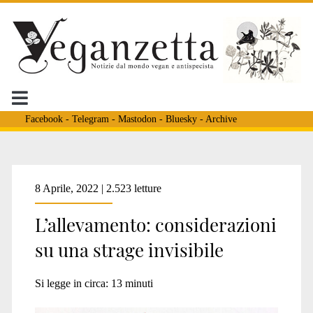
Facebook
-
Telegram
-
Mastodon
-
Bluesky
-
Archive
Tag:
8 Aprile, 2022 | 2.523 letture
L’allevamento: considerazioni
<span>USDA</span>
su una strage invisibile
Si legge in circa:
13
minuti