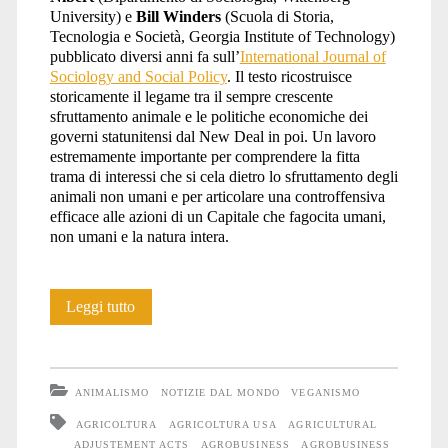
University) e
Bill Winders
(Scuola di Storia,
Tecnologia e Società, Georgia Institute of Technology)
pubblicato diversi anni fa sull’
International Journal of
Sociology and Social Policy
. Il testo ricostruisce
storicamente il legame tra il sempre crescente
sfruttamento animale e le politiche economiche dei
governi statunitensi dal New Deal in poi. Un lavoro
estremamente importante per comprendere la fitta
trama di interessi che si cela dietro lo sfruttamento degli
animali non umani e per articolare una controffensiva
efficace alle azioni di un Capitale che fagocita umani,
non umani e la natura intera.
Consumare
Leggi tutto
il
surplus:
ANIMALISMO
NOTIZIE DAL MONDO
VEGANISMO
estendere
AGRICOLTURA
AGRICOLTURA USA
AGRICULTURAL
ADJUSTEMENT ACTS
AGROBUSINESS
AGROBUSINESS