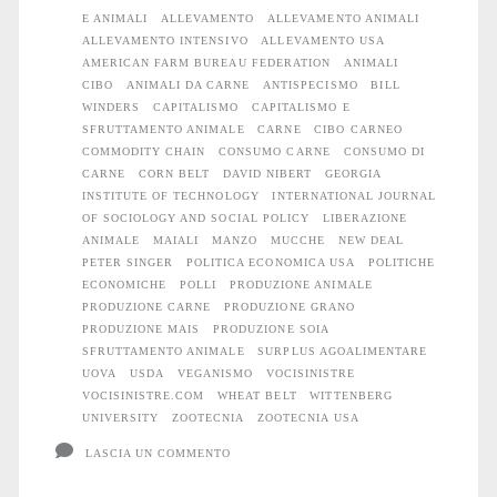
il
E ANIMALI
ALLEVAMENTO
ALLEVAMENTO ANIMALI
consumo
ALLEVAMENTO INTENSIVO
ALLEVAMENTO USA
AMERICAN FARM BUREAU FEDERATION
ANIMALI
di
CIBO
ANIMALI DA CARNE
ANTISPECISMO
BILL
WINDERS
CAPITALISMO
CAPITALISMO E
“carne”
SFRUTTAMENTO ANIMALE
CARNE
CIBO CARNEO
COMMODITY CHAIN
CONSUMO CARNE
CONSUMO DI
e
CARNE
CORN BELT
DAVID NIBERT
GEORGIA
INSTITUTE OF TECHNOLOGY
INTERNATIONAL JOURNAL
l’oppressione
OF SOCIOLOGY AND SOCIAL POLICY
LIBERAZIONE
animale
ANIMALE
MAIALI
MANZO
MUCCHE
NEW DEAL
PETER SINGER
POLITICA ECONOMICA USA
POLITICHE
ECONOMICHE
POLLI
PRODUZIONE ANIMALE
PRODUZIONE CARNE
PRODUZIONE GRANO
PRODUZIONE MAIS
PRODUZIONE SOIA
SFRUTTAMENTO ANIMALE
SURPLUS AGOALIMENTARE
UOVA
USDA
VEGANISMO
VOCISINISTRE
VOCISINISTRE.COM
WHEAT BELT
WITTENBERG
UNIVERSITY
ZOOTECNIA
ZOOTECNIA USA
LASCIA UN COMMENTO