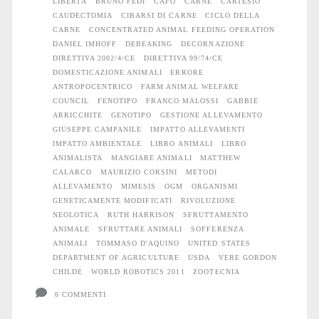
LIBERTÀ
BRUNO FEDI
CAFO
CARNE
CARTESIO
CAUDECTOMIA
CIBARSI DI CARNE
CICLO DELLA
CARNE
CONCENTRATED ANIMAL FEEDING OPERATION
DANIEL IMHOFF
DEBEAKING
DECORNAZIONE
DIRETTIVA 2002/4/CE
DIRETTIVA 99/74/CE
DOMESTICAZIONE ANIMALI
ERRORE
ANTROPOCENTRICO
FARM ANIMAL WELFARE
COUNCIL
FENOTIPO
FRANCO MALOSSI
GABBIE
ARRICCHITE
GENOTIPO
GESTIONE ALLEVAMENTO
GIUSEPPE CAMPANILE
IMPATTO ALLEVAMENTI
IMPATTO AMBIENTALE
LIBRO ANIMALI
LIBRO
ANIMALISTA
MANGIARE ANIMALI
MATTHEW
CALARCO
MAURIZIO CORSINI
METODI
ALLEVAMENTO
MIMESIS
OGM
ORGANISMI
GENETICAMENTE MODIFICATI
RIVOLUZIONE
NEOLOTICA
RUTH HARRISON
SFRUTTAMENTO
ANIMALE
SFRUTTARE ANIMALI
SOFFERENZA
ANIMALI
TOMMASO D'AQUINO
UNITED STATES
DEPARTMENT OF AGRICULTURE
USDA
VERE GORDON
CHILDE
WORLD ROBOTICS 2011
ZOOTECNIA
6 COMMENTI