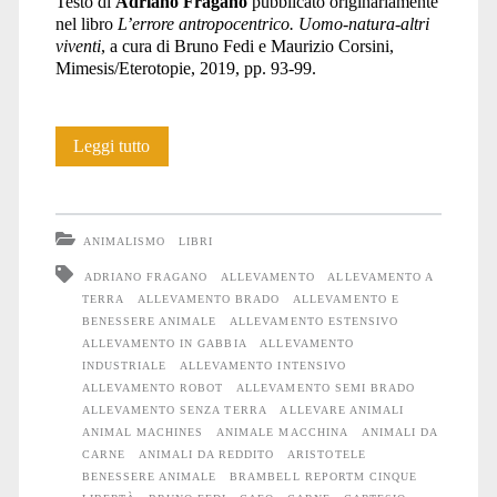
Testo di
Adriano Fragano
pubblicato originariamente
nel libro
L’errore antropocentrico. Uomo-natura-altri
viventi
, a cura di Bruno Fedi e Maurizio Corsini,
Mimesis/Eterotopie, 2019, pp. 93-99.
L’allevamento:
Leggi tutto
considerazioni
su
ANIMALISMO
LIBRI
una
ADRIANO FRAGANO
ALLEVAMENTO
ALLEVAMENTO A
TERRA
ALLEVAMENTO BRADO
ALLEVAMENTO E
strage
BENESSERE ANIMALE
ALLEVAMENTO ESTENSIVO
invisibile
ALLEVAMENTO IN GABBIA
ALLEVAMENTO
INDUSTRIALE
ALLEVAMENTO INTENSIVO
ALLEVAMENTO ROBOT
ALLEVAMENTO SEMI BRADO
ALLEVAMENTO SENZA TERRA
ALLEVARE ANIMALI
ANIMAL MACHINES
ANIMALE MACCHINA
ANIMALI DA
CARNE
ANIMALI DA REDDITO
ARISTOTELE
BENESSERE ANIMALE
BRAMBELL REPORTM CINQUE