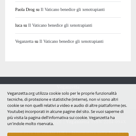
Paola Drog
su
Il Vaticano benedice gli xenotrapianti
luca
su
Il Vaticano benedice gli xenotrapianti
Veganzetta
su
Il Vaticano benedice gli xenotrapianti
Veganzetta
Notizie dal mondo vegan e antispecista
Veganzetta.org utilizza cookie solo per le proprie funzionalità
tecniche, di protezione e statistiche (interne), non vi sono altri
cookie se non quelli relativi a video e audio di altre piattaforme (es.
Youtube) incorporati in alcune pagine del sito. Se vuoi saperne di
più visita la pagina dell'infornativa sui cookie. Veganzetta ha
Copyright © 2007 - 2026 |
Veganzetta
ISSN 2284-094X
un'indole molto riservata.
Informativa sui cookie (UE)
|
Informativa sulla Privacy
|