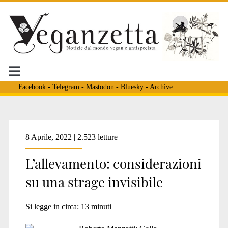
Facebook
-
Telegram
-
Mastodon
-
Bluesky
-
Archive
Tag:
8 Aprile, 2022 | 2.523 letture
L’allevamento: considerazioni
<span>direttiva
su una strage invisibile
2002/4/CE</span>
Si legge in circa:
13
minuti