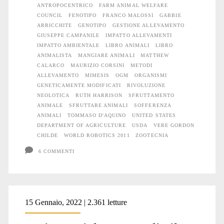
ANTROPOCENTRICO
FARM ANIMAL WELFARE
COUNCIL
FENOTIPO
FRANCO MALOSSI
GABBIE
ARRICCHITE
GENOTIPO
GESTIONE ALLEVAMENTO
GIUSEPPE CAMPANILE
IMPATTO ALLEVAMENTI
IMPATTO AMBIENTALE
LIBRO ANIMALI
LIBRO
ANIMALISTA
MANGIARE ANIMALI
MATTHEW
CALARCO
MAURIZIO CORSINI
METODI
ALLEVAMENTO
MIMESIS
OGM
ORGANISMI
GENETICAMENTE MODIFICATI
RIVOLUZIONE
NEOLOTICA
RUTH HARRISON
SFRUTTAMENTO
ANIMALE
SFRUTTARE ANIMALI
SOFFERENZA
ANIMALI
TOMMASO D'AQUINO
UNITED STATES
DEPARTMENT OF AGRICULTURE
USDA
VERE GORDON
CHILDE
WORLD ROBOTICS 2011
ZOOTECNIA
6 COMMENTI
15 Gennaio, 2022 | 2.361 letture