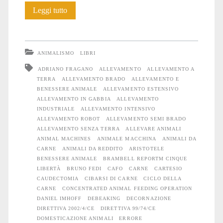
L’allevamento:
Leggi tutto
considerazioni
su
ANIMALISMO
LIBRI
una
ADRIANO FRAGANO
ALLEVAMENTO
ALLEVAMENTO A
TERRA
ALLEVAMENTO BRADO
ALLEVAMENTO E
strage
BENESSERE ANIMALE
ALLEVAMENTO ESTENSIVO
invisibile
ALLEVAMENTO IN GABBIA
ALLEVAMENTO
INDUSTRIALE
ALLEVAMENTO INTENSIVO
ALLEVAMENTO ROBOT
ALLEVAMENTO SEMI BRADO
ALLEVAMENTO SENZA TERRA
ALLEVARE ANIMALI
ANIMAL MACHINES
ANIMALE MACCHINA
ANIMALI DA
CARNE
ANIMALI DA REDDITO
ARISTOTELE
BENESSERE ANIMALE
BRAMBELL REPORTM CINQUE
LIBERTÀ
BRUNO FEDI
CAFO
CARNE
CARTESIO
CAUDECTOMIA
CIBARSI DI CARNE
CICLO DELLA
CARNE
CONCENTRATED ANIMAL FEEDING OPERATION
DANIEL IMHOFF
DEBEAKING
DECORNAZIONE
DIRETTIVA 2002/4/CE
DIRETTIVA 99/74/CE
DOMESTICAZIONE ANIMALI
ERRORE