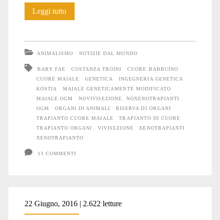
Amico
Leggi tutto
Maiale
non
ANIMALISMO
NOTIZIE DAL MONDO
voglio
BABY FAE
COSTANZA TROINI
CUORE BABBUINO
CUORE MAIALE
GENETICA
INGEGNERIA GENETICA
il
KOSTIA
MAIALE GENETICAMENTE MODIFICATO
tuo
MAIALE OGM
NOVIVISEZIONE. NOXENOTRAPIANTI
OGM
ORGANI DI ANIMALI
RISERVA DI ORGANI
cuore
TRAPIANTO CUORE MAIALE
TRAPIANTO DI CUORE
TRAPIANTO ORGANI
VIVISEZIONE
XENOTRAPIANTI
XENOTRAPIANTO
13 COMMENTI
22 Giugno, 2016 | 2.622 letture