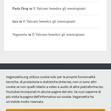
Paola Drog
su
Il Vaticano benedice gli xenotrapianti
luca
su
Il Vaticano benedice gli xenotrapianti
Veganzetta
su
Il Vaticano benedice gli xenotrapianti
Veganzetta
Notizie dal mondo vegan e antispecista
Veganzetta.org utilizza cookie solo per le proprie funzionalità
tecniche, di protezione e statistiche (interne), non vi sono altri
cookie se non quelli relativi a video e audio di altre piattaforme (es.
Youtube) incorporati in alcune pagine del sito. Se vuoi saperne di
più visita la pagina dell'infornativa sui cookie. Veganzetta ha
Copyright © 2007 - 2026 |
Veganzetta
ISSN 2284-094X
un'indole molto riservata.
Informativa sui cookie (UE)
|
Informativa sulla Privacy
|