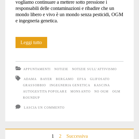
vogliamo continuare a mettere sotto pressione i
responsabili delle contaminazioni e ribadire che un
mondo libero e vivo è un mondo senza pesticidi, OGM
e ingegneria genetica.
Pesticidi
Leggi tutto
e
biotecnologie,
APPUNTAMENTI
NOTIZIE
NOTIZIE SULL'ATTIVISMO
veleno
ADAMA
BAYER
BERGAMO
EFSA
GLIFOSATO
GRASSOBBIO
INGEGNERIA GENETICA
KASCINA
e
AUTOGESTITA POPOLARE
MONSANTO
NO OGM
OGM
controllo
ROUNDUP
LASCIA UN COMMENTO
Paginazione
1
2
Successiva