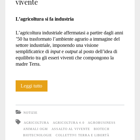
vivente
L’agricoltura si fa industria
L’agricoltura industriale affermatasi a partire dagli anni
’50 ha trasformato l’ambiente agrario a immagine del
settore industriale, imponendo una visione
semplificatrice di
input
e
output
al posto dell’idea di
equilibrio tra gli esseri viventi che compongono la
madre Terra.
La
Leggi tutto
tecnoscienza
all’assalto
NOTIZIE
del
AGRICOLTURA
AGRICOLTURA 4.0
AGROBUSINESS
ANIMALI OGM
ASSALTO AL VIVENTE
BIOTECH
vivente
BIOTECNOLOGIE
COLLETTIVI TERRA E LIBERTÀ