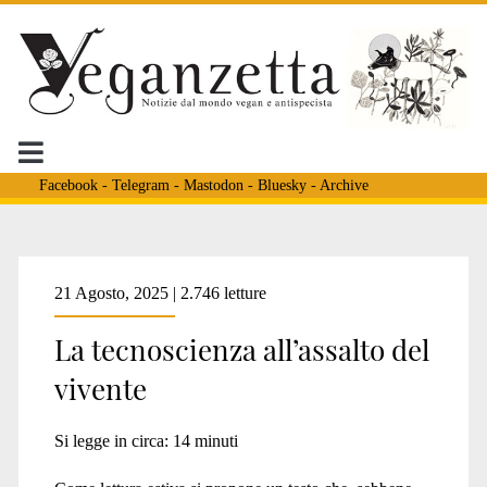
Facebook
-
Telegram
-
Mastodon
-
Bluesky
-
Archive
Tag:
21 Agosto, 2025 | 2.746 letture
La tecnoscienza all’assalto del
<span>OGM</span>
vivente
Si legge in circa:
14
minuti