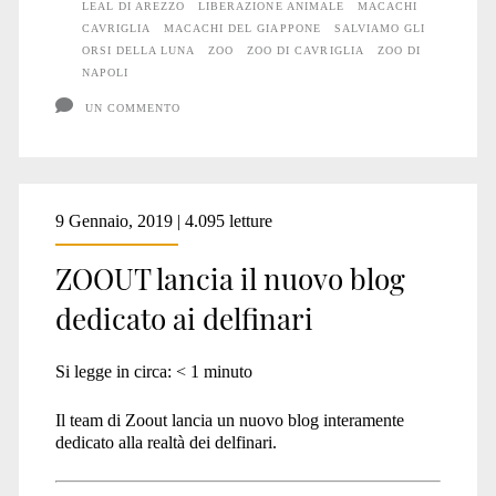
un
LEAL DI AREZZO
LIBERAZIONE ANIMALE
MACACHI
CAVRIGLIA
MACACHI DEL GIAPPONE
SALVIAMO GLI
lager
ORSI DELLA LUNA
ZOO
ZOO DI CAVRIGLIA
ZOO DI
NAPOLI
ad
UN COMMENTO
un
altro
9 Gennaio, 2019 | 4.095 letture
ZOOUT lancia il nuovo blog
dedicato ai delfinari
Si legge in circa:
< 1
minuto
Il team di Zoout lancia un nuovo blog interamente
dedicato alla realtà dei delfinari.