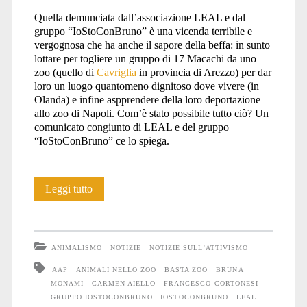
Quella demunciata dall’associazione LEAL e dal
gruppo “IoStoConBruno” è una vicenda terribile e
vergognosa che ha anche il sapore della beffa: in sunto
lottare per togliere un gruppo di 17 Macachi da uno
zoo (quello di
Cavriglia
in provincia di Arezzo) per dar
loro un luogo quantomeno dignitoso dove vivere (in
Olanda) e infine aspprendere della loro deportazione
allo zoo di Napoli. Com’è stato possibile tutto ciò? Un
comunicato congiunto di LEAL e del gruppo
“IoStoConBruno” ce lo spiega.
Italia-
Leggi tutto
Olanda:
17
ANIMALISMO
NOTIZIE
NOTIZIE SULL'ATTIVISMO
Macachi
AAP
ANIMALI NELLO ZOO
BASTA ZOO
BRUNA
MONAMI
CARMEN AIELLO
FRANCESCO CORTONESI
da
GRUPPO IOSTOCONBRUNO
IOSTOCONBRUNO
LEAL