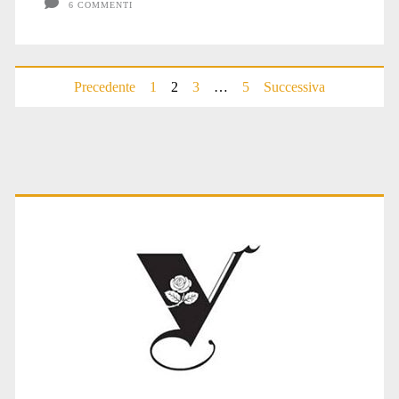
6 COMMENTI
Paginazione
Precedente
1
2
3
…
5
Successiva
degli
articoli
Primary
Sidebar