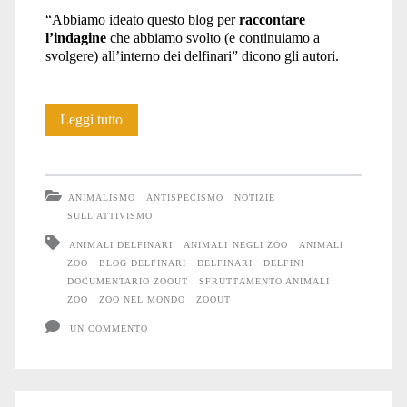
“Abbiamo ideato questo blog per
raccontare
l’indagine
che abbiamo svolto (e continuiamo a
svolgere) all’interno dei delfinari” dicono gli autori.
ZOOUT
Leggi tutto
lancia
il
ANIMALISMO
ANTISPECISMO
NOTIZIE
nuovo
SULL'ATTIVISMO
ANIMALI DELFINARI
ANIMALI NEGLI ZOO
ANIMALI
blog
ZOO
BLOG DELFINARI
DELFINARI
DELFINI
dedicato
DOCUMENTARIO ZOOUT
SFRUTTAMENTO ANIMALI
ZOO
ZOO NEL MONDO
ZOOUT
ai
UN COMMENTO
delfinari