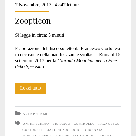
7 Novembre, 2017 | 4.847 letture
Zoopticon
Si legge in circa:
5
minuti
Elaborazione del discorso letto da Francesco Cortonesi
in occasione della manifestazione svoltasi a Roma il 16
settembre 2017 per la
Giornata Mondiale per la Fine
dello Specismo
.
Zoopticon
Leggi tutto
ANTISPECISMO
ANTISPECISMO
BIOPARCO
CONTROLLO
FRANCESCO
CORTONESI
GIARDINI ZOOLOGICI
GIORNATA
MONDIALE PER LA FINE DELLO SPECISMO
JEREMY