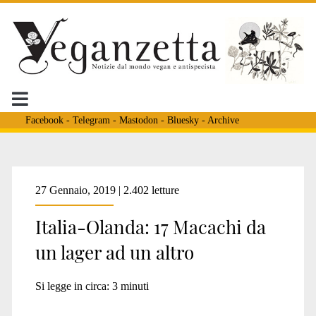
Facebook
-
Telegram
-
Mastodon
-
Bluesky
-
Archive
Tag:
27 Gennaio, 2019 | 2.402 letture
Italia-Olanda: 17 Macachi da
<span>zoo</span>
un lager ad un altro
Si legge in circa:
3
minuti