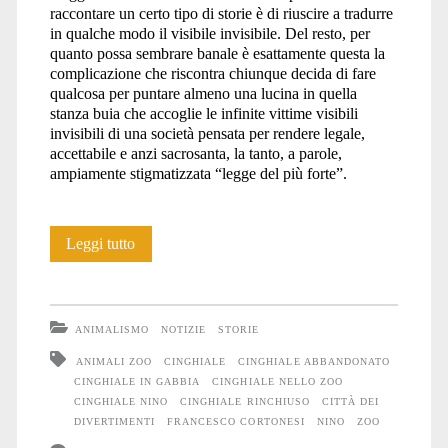
raccontare un certo tipo di storie è di riuscire a tradurre
in qualche modo il visibile invisibile. Del resto, per
quanto possa sembrare banale è esattamente questa la
complicazione che riscontra chiunque decida di fare
qualcosa per puntare almeno una lucina in quella
stanza buia che accoglie le infinite vittime visibili
invisibili di una società pensata per rendere legale,
accettabile e anzi sacrosanta, la tanto, a parole,
ampiamente stigmatizzata “legge del più forte”.
La
Leggi tutto
storia
di
ANIMALISMO
NOTIZIE
STORIE
Nino
ANIMALI ZOO
CINGHIALE
CINGHIALE ABBANDONATO
CINGHIALE IN GABBIA
CINGHIALE NELLO ZOO
CINGHIALE NINO
CINGHIALE RINCHIUSO
CITTÀ DEI
DIVERTIMENTI
FRANCESCO CORTONESI
NINO
ZOO