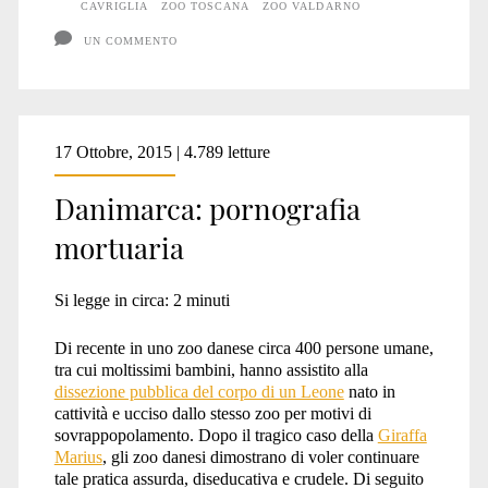
CAVRIGLIA
ZOO TOSCANA
ZOO VALDARNO
UN COMMENTO
17 Ottobre, 2015 | 4.789 letture
Danimarca: pornografia
mortuaria
Si legge in circa:
2
minuti
Di recente in uno zoo danese circa 400 persone umane,
tra cui moltissimi bambini, hanno assistito alla
dissezione pubblica del corpo di un Leone
nato in
cattività e ucciso dallo stesso zoo per motivi di
sovrappopolamento. Dopo il tragico caso della
Giraffa
Marius
, gli zoo danesi dimostrano di voler continuare
tale pratica assurda, diseducativa e crudele. Di seguito