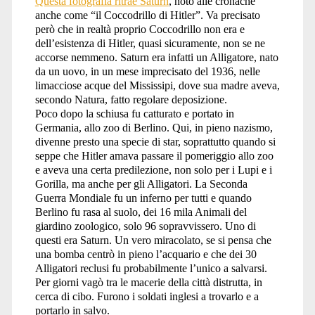
Questa fotografia ritrae Saturn
, noto alle cronache
anche come “il Coccodrillo di Hitler”. Va precisato
però che in realtà proprio Coccodrillo non era e
dell’esistenza di Hitler, quasi sicuramente, non se ne
accorse nemmeno. Saturn era infatti un Alligatore, nato
da un uovo, in un mese imprecisato del 1936, nelle
limacciose acque del Mississipi, dove sua madre aveva,
secondo Natura, fatto regolare deposizione.
Poco dopo la schiusa fu catturato e portato in
Germania, allo zoo di Berlino. Qui, in pieno nazismo,
divenne presto una specie di star, soprattutto quando si
seppe che Hitler amava passare il pomeriggio allo zoo
e aveva una certa predilezione, non solo per i Lupi e i
Gorilla, ma anche per gli Alligatori. La Seconda
Guerra Mondiale fu un inferno per tutti e quando
Berlino fu rasa al suolo, dei 16 mila Animali del
giardino zoologico, solo 96 sopravvissero. Uno di
questi era Saturn. Un vero miracolato, se si pensa che
una bomba centrò in pieno l’acquario e che dei 30
Alligatori reclusi fu probabilmente l’unico a salvarsi.
Per giorni vagò tra le macerie della città distrutta, in
cerca di cibo. Furono i soldati inglesi a trovarlo e a
portarlo in salvo.