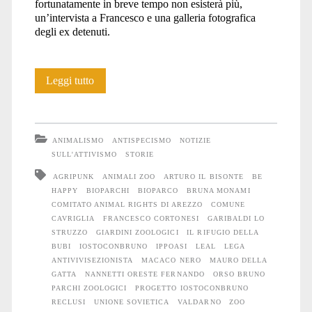
fortunatamente in breve tempo non esisterà più,
un’intervista a Francesco e una galleria fotografica
degli ex detenuti.
IostoconBruno:
Leggi tutto
storia
della
ANIMALISMO
ANTISPECISMO
NOTIZIE
fine
SULL'ATTIVISMO
STORIE
AGRIPUNK
ANIMALI ZOO
ARTURO IL BISONTE
BE
di
HAPPY
BIOPARCHI
BIOPARCO
BRUNA MONAMI
uno
COMITATO ANIMAL RIGHTS DI AREZZO
COMUNE
CAVRIGLIA
FRANCESCO CORTONESI
GARIBALDI LO
zoo
STRUZZO
GIARDINI ZOOLOGICI
IL RIFUGIO DELLA
BUBI
IOSTOCONBRUNO
IPPOASI
LEAL
LEGA
ANTIVIVISEZIONISTA
MACACO NERO
MAURO DELLA
GATTA
NANNETTI ORESTE FERNANDO
ORSO BRUNO
PARCHI ZOOLOGICI
PROGETTO IOSTOCONBRUNO
RECLUSI
UNIONE SOVIETICA
VALDARNO
ZOO