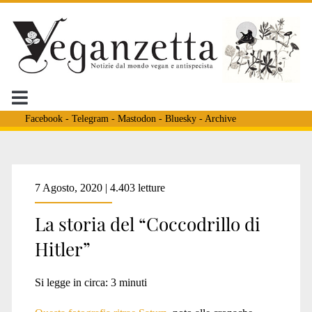
Facebook
-
Telegram
-
Mastodon
-
Bluesky
-
Archive
Tag:
7 Agosto, 2020 | 4.403 letture
La storia del “Coccodrillo di
<span>giardini
Hitler”
zoologici</span>
Si legge in circa:
3
minuti