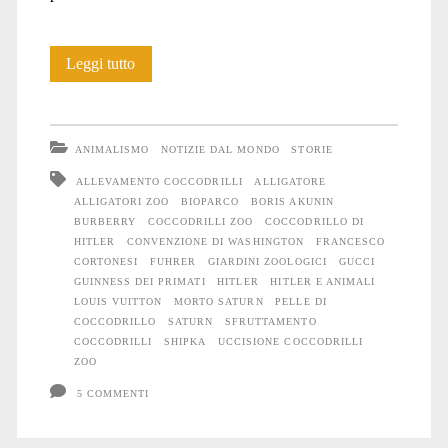
La
Leggi tutto
storia
del
ANIMALISMO
NOTIZIE DAL MONDO
STORIE
“Coccodrillo
ALLEVAMENTO COCCODRILLI
ALLIGATORE
ALLIGATORI ZOO
BIOPARCO
BORIS AKUNIN
di
BURBERRY
COCCODRILLI ZOO
COCCODRILLO DI
Hitler”
HITLER
CONVENZIONE DI WASHINGTON
FRANCESCO
CORTONESI
FUHRER
GIARDINI ZOOLOGICI
GUCCI
GUINNESS DEI PRIMATI
HITLER
HITLER E ANIMALI
LOUIS VUITTON
MORTO SATURN
PELLE DI
COCCODRILLO
SATURN
SFRUTTAMENTO
COCCODRILLI
SHIPKA
UCCISIONE COCCODRILLI
ZOO
5 COMMENTI