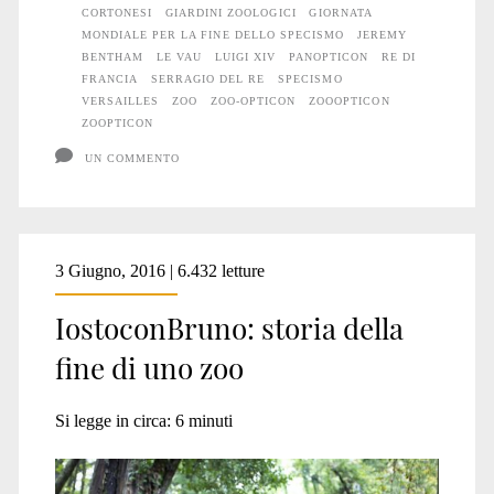
CORTONESI
GIARDINI ZOOLOGICI
GIORNATA
MONDIALE PER LA FINE DELLO SPECISMO
JEREMY
BENTHAM
LE VAU
LUIGI XIV
PANOPTICON
RE DI
FRANCIA
SERRAGIO DEL RE
SPECISMO
VERSAILLES
ZOO
ZOO-OPTICON
ZOOOPTICON
ZOOPTICON
UN COMMENTO
3 Giugno, 2016 | 6.432 letture
IostoconBruno: storia della
fine di uno zoo
Si legge in circa:
6
minuti