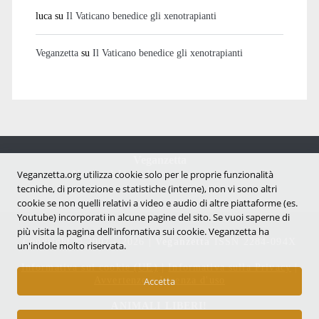
luca
su
Il Vaticano benedice gli xenotrapianti
Veganzetta
su
Il Vaticano benedice gli xenotrapianti
Veganzetta
Notizie dal mondo vegan e antispecista
Veganzetta.org utilizza cookie solo per le proprie funzionalità
tecniche, di protezione e statistiche (interne), non vi sono altri
cookie se non quelli relativi a video e audio di altre piattaforme (es.
Youtube) incorporati in alcune pagine del sito. Se vuoi saperne di
più visita la pagina dell'infornativa sui cookie. Veganzetta ha
Copyright © 2007 - 2026 |
Veganzetta
ISSN 2284-094X
un'indole molto riservata.
Informativa sui cookie (UE)
|
Informativa sulla Privacy
|
Avvertenze e Licenza d'uso
Accetta
ANIMALI LIBERI!