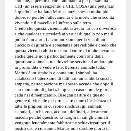
animale, il percorso che l’animale fa per passare da
CHI (un essere senziente) a CHE COSA (una pietanza)
è quello che ha fatto Marius, anzi, spesso molto più
doloroso perché l’allevamento è la morte che si sconta
vivendo e il macello è l’inferno sulla terra.
Credo che questa vicenda abbia avuto un’eco doverosa
e che qualcosa succederà ai vertici di quello zoo ma il
punto è un altro. La commozione per la vita di un
cucciolo di giraffa è abbastanza prevedibile e credo che
questa vicenda abbia toccato il cuore di molte persone,
anche quelle non particolarmente coinvolte dalla
questione animale, ma dovrebbe servire ad andare più
in profondità e vedere la sofferenza animale tutta.
Marius è un simbolo e come tutti i simboli ha
catalizzato l’attenzione di tutti noi: un simbolo suscita
empatia, partecipazione ma spesso accade che dopo il
suo momento di gloria, in questo caso crudele gloria,
cada nel dimenticatoio. Bisogna partire da questo
genere di vicende per protestare contro l’esistenza di
tutte le prigioni in cui sono rinchiusi gli animali:
stabulari, circhi, zoo, acquari, delfinari, allevamenti,
macelli perché questi sono luoghi in cui gli animali
vengono letteralmente fabbricati e schiavizzati per il
nostro uso e consumo. Marius non sarebbe morto in