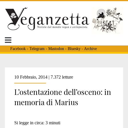
Facebook
-
Telegram
-
Mastodon
-
Bluesky
-
Archive
10 Febbraio, 2014 | 7.372 letture
L’ostentazione dell’osceno: in
memoria di Marius
Si legge in circa:
3
minuti