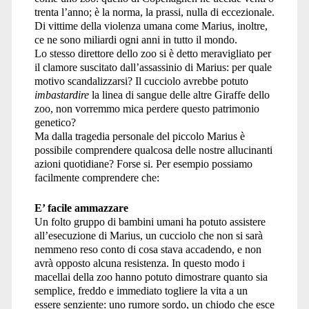
trenta l’anno; è la norma, la prassi, nulla di eccezionale.
Di vittime della violenza umana come Marius, inoltre,
ce ne sono miliardi ogni anni in tutto il mondo.
Lo stesso direttore dello zoo si è detto meravigliato per
il clamore suscitato dall’assassinio di Marius: per quale
motivo scandalizzarsi? Il cucciolo avrebbe potuto
imbastardire
la linea di sangue delle altre Giraffe dello
zoo, non vorremmo mica perdere questo patrimonio
genetico?
Ma dalla tragedia personale del piccolo Marius è
possibile comprendere qualcosa delle nostre allucinanti
azioni quotidiane? Forse si. Per esempio possiamo
facilmente comprendere che:
E’ facile ammazzare
Un folto gruppo di bambini umani ha potuto assistere
all’esecuzione di Marius, un cucciolo che non si sarà
nemmeno reso conto di cosa stava accadendo, e non
avrà opposto alcuna resistenza. In questo modo i
macellai della zoo hanno potuto dimostrare quanto sia
semplice, freddo e immediato togliere la vita a un
essere senziente: uno rumore sordo, un chiodo che esce