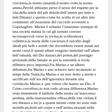
coscienza,la nostra umanità,il nostro volto,la nostra
anima.Perchè abbiamo perso il senso del rispetto per la
vita,della tutela del più debole,dell’amore per tutto e
tutti.Dinanzi a questo-come ho scritto in un altro mio
commento all’assassinio del cucciolo avvenuto a
Copenaghen- Marius è soltanto l’ennesimo esempio di
una società malata in cui gli uomini corrono
inconsapovoli verso la rovina,la scelleratezza
collettiva,la morte delle coscienze,il suicidio degli
ideali più belli e nobili che dovrebbero essere innati nei
nostri cuori.E questi ultimi vengono immolati sull’altare
dell’ottusità, del Dio danaro,del potere,del prestigio
personale,della fama(e se poi la notorietà si rivela
effimera poco importa).Fra Marius e un albero
abbattuto,fra Marius e uno schiavo nero incatenato ai
tempi della Tratta,fra Marius e un toro ferito a morte e
sacrificato sull’ara dell’ignoranza durante una
corrida,fra Marius e -per coloro che hanno un Dio- il
Cristo crocefisso,io non vedo alcuna differenza.Marius
resta tristemente il simbolo della nostra un’innocenza
perduta, della mansuetudine offesa,della vita violata.E
noi dinanzi a lui (e a quanti inermi come lui sono stati
mortificati,feriti nel corpo e nell’anima,straziati nella