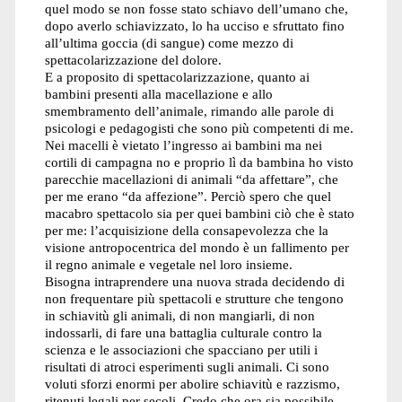
quel modo se non fosse stato schiavo dell’umano che,
dopo averlo schiavizzato, lo ha ucciso e sfruttato fino
all’ultima goccia (di sangue) come mezzo di
spettacolarizzazione del dolore.
E a proposito di spettacolarizzazione, quanto ai
bambini presenti alla macellazione e allo
smembramento dell’animale, rimando alle parole di
psicologi e pedagogisti che sono più competenti di me.
Nei macelli è vietato l’ingresso ai bambini ma nei
cortili di campagna no e proprio lì da bambina ho visto
parecchie macellazioni di animali “da affettare”, che
per me erano “da affezione”. Perciò spero che quel
macabro spettacolo sia per quei bambini ciò che è stato
per me: l’acquisizione della consapevolezza che la
visione antropocentrica del mondo è un fallimento per
il regno animale e vegetale nel loro insieme.
Bisogna intraprendere una nuova strada decidendo di
non frequentare più spettacoli e strutture che tengono
in schiavitù gli animali, di non mangiarli, di non
indossarli, di fare una battaglia culturale contro la
scienza e le associazioni che spacciano per utili i
risultati di atroci esperimenti sugli animali. Ci sono
voluti sforzi enormi per abolire schiavitù e razzismo,
ritenuti legali per secoli. Credo che ora sia possibile