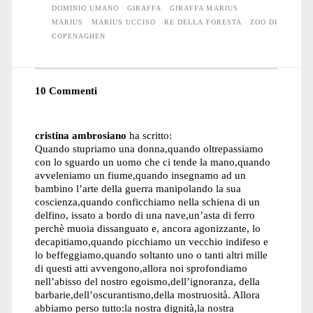
DOMINIO UMANO
GIRAFFA
GIRAFFA MARIUS
MARIUS
MARIUS UCCISO
RE DELLA FORESTA
ZOO DI
COPENAGHEN
10 Commenti
cristina ambrosiano
ha scritto:
Quando stupriamo una donna,quando oltrepassiamo
con lo sguardo un uomo che ci tende la mano,quando
avveleniamo un fiume,quando insegnamo ad un
bambino l’arte della guerra manipolando la sua
coscienza,quando conficchiamo nella schiena di un
delfino, issato a bordo di una nave,un’asta di ferro
perchè muoia dissanguato e, ancora agonizzante, lo
decapitiamo,quando picchiamo un vecchio indifeso e
lo beffeggiamo,quando soltanto uno o tanti altri mille
di questi atti avvengono,allora noi sprofondiamo
nell’abisso del nostro egoismo,dell’ignoranza, della
barbarie,dell’oscurantismo,della mostruosità. Allora
abbiamo perso tutto:la nostra dignità,la nostra