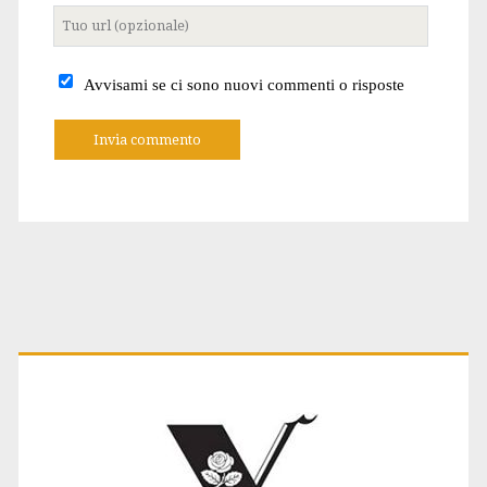
Tuo
sito
internet
Avvisami se ci sono nuovi commenti o risposte
A
l
t
e
r
n
a
t
Primary
i
v
e
:
Sidebar