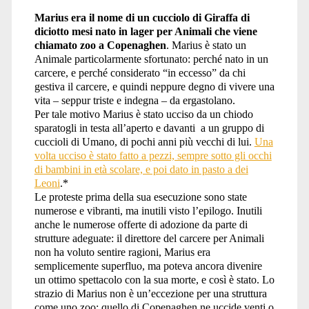
Marius era il nome di un cucciolo di Giraffa di
diciotto mesi nato in lager per Animali che viene
chiamato zoo a Copenaghen
. Marius è stato un
Animale particolarmente sfortunato: perché nato in un
carcere, e perché considerato “in eccesso” da chi
gestiva il carcere, e quindi neppure degno di vivere una
vita – seppur triste e indegna – da ergastolano.
Per tale motivo Marius è stato ucciso da un chiodo
sparatogli in testa all’aperto e davanti a un gruppo di
cuccioli di Umano, di pochi anni più vecchi di lui.
Una
volta ucciso è stato fatto a pezzi, sempre sotto gli occhi
di bambini in età scolare, e poi dato in pasto a dei
Leoni
.*
Le proteste prima della sua esecuzione sono state
numerose e vibranti, ma inutili visto l’epilogo. Inutili
anche le numerose offerte di adozione da parte di
strutture adeguate: il direttore del carcere per Animali
non ha voluto sentire ragioni, Marius era
semplicemente superfluo, ma poteva ancora divenire
un ottimo spettacolo con la sua morte, e così è stato.
Lo
strazio di Marius non è un’eccezione per una struttura
come uno zoo: quello di Copenaghen ne uccide venti o