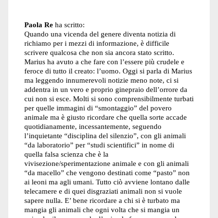
Paola Re
ha scritto:
Quando una vicenda del genere diventa notizia di
richiamo per i mezzi di informazione, è difficile
scrivere qualcosa che non sia ancora stato scritto.
Marius ha avuto a che fare con l’essere più crudele e
feroce di tutto il creato: l’uomo. Oggi si parla di Marius
ma leggendo innumerevoli notizie meno note, ci si
addentra in un vero e proprio ginepraio dell’orrore da
cui non si esce. Molti si sono comprensibilmente turbati
per quelle immagini di “smontaggio” del povero
animale ma è giusto ricordare che quella sorte accade
quotidianamente, incessantemente, seguendo
l’inquietante “disciplina del silenzio”, con gli animali
“da laboratorio” per “studi scientifici” in nome di
quella falsa scienza che è la
vivisezione/sperimentazione animale e con gli animali
“da macello” che vengono destinati come “pasto” non
ai leoni ma agli umani. Tutto ciò avviene lontano dalle
telecamere e di quei disgraziati animali non si vuole
sapere nulla. E’ bene ricordare a chi si è turbato ma
mangia gli animali che ogni volta che si mangia un