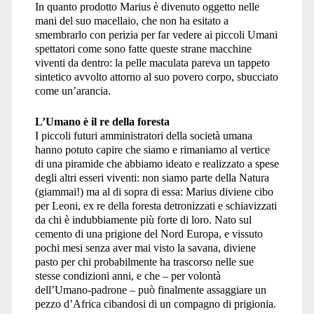
In quanto prodotto Marius è divenuto oggetto nelle
mani del suo macellaio, che non ha esitato a
smembrarlo con perizia per far vedere ai piccoli Umani
spettatori come sono fatte queste strane macchine
viventi da dentro: la pelle maculata pareva un tappeto
sintetico avvolto attorno al suo povero corpo, sbucciato
come un’arancia.
L’Umano è il re della foresta
I piccoli futuri amministratori della società umana
hanno potuto capire che siamo e rimaniamo al vertice
di una piramide che abbiamo ideato e realizzato a spese
degli altri esseri viventi: non siamo parte della Natura
(giammai!) ma al di sopra di essa: Marius diviene cibo
per Leoni, ex re della foresta detronizzati e schiavizzati
da chi è indubbiamente più forte di loro. Nato sul
cemento di una prigione del Nord Europa, e vissuto
pochi mesi senza aver mai visto la savana, diviene
pasto per chi probabilmente ha trascorso nelle sue
stesse condizioni anni, e che – per volontà
dell’Umano-padrone – può finalmente assaggiare un
pezzo d’Africa cibandosi di un compagno di prigionia.