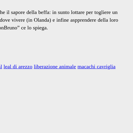
l sapore della beffa: in sunto lottare per togliere un
ove vivere (in Olanda) e infine aspprendere della loro
onBruno” ce lo spiega.
al
leal di arezzo
liberazione animale
macachi cavriglia