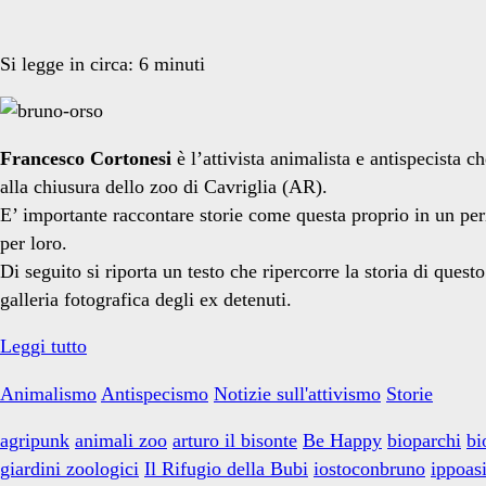
Si legge in circa:
6
minuti
Francesco Cortonesi
è l’attivista animalista e antispecista 
alla chiusura dello zoo di Cavriglia (AR).
E’ importante raccontare storie come questa proprio in un per
per loro.
Di seguito si riporta un testo che ripercorre la storia di que
galleria fotografica degli ex detenuti.
IostoconBruno:
Leggi tutto
storia
Animalismo
Antispecismo
Notizie sull'attivismo
Storie
della
fine
agripunk
animali zoo
arturo il bisonte
Be Happy
bioparchi
bi
di
giardini zoologici
Il Rifugio della Bubi
iostoconbruno
ippoas