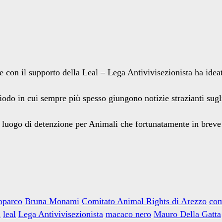
che con il supporto della Leal – Lega Antivivisezionista ha ide
iodo in cui sempre più spesso giungono notizie strazianti sug
sto luogo di detenzione per Animali che fortunatamente in brev
oparco
Bruna Monami
Comitato Animal Rights di Arezzo
com
i
leal
Lega Antivivisezionista
macaco nero
Mauro Della Gatta