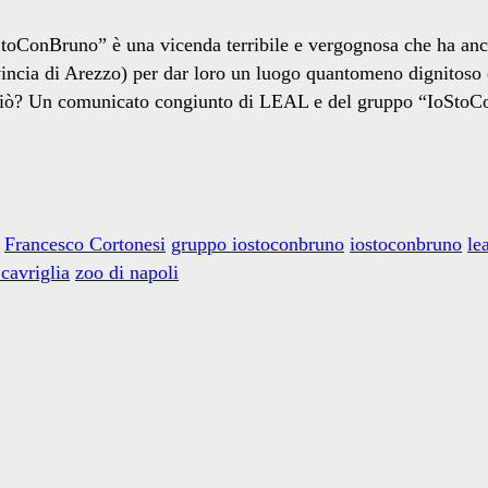
ConBruno” è una vicenda terribile e vergognosa che ha anche i
incia di Arezzo) per dar loro un luogo quantomeno dignitoso d
o ciò? Un comunicato congiunto di LEAL e del gruppo “IoStoC
Francesco Cortonesi
gruppo iostoconbruno
iostoconbruno
le
 cavriglia
zoo di napoli