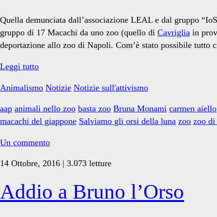
Monami</span>
Quella demunciata dall’associazione LEAL e dal gruppo “IoSto
gruppo di 17 Macachi da uno zoo (quello di
Cavriglia
in prov
deportazione allo zoo di Napoli. Com’è stato possibile tutt
Italia-
Leggi tutto
Olanda:
Animalismo
Notizie
Notizie sull'attivismo
17
Macachi
aap
animali nello zoo
basta zoo
Bruna Monami
carmen aiello
da
macachi del giappone
Salviamo gli orsi della luna
zoo
zoo di
un
lager
Un commento
ad
14 Ottobre, 2016 | 3.073 letture
un
altro
Addio a Bruno l’Orso