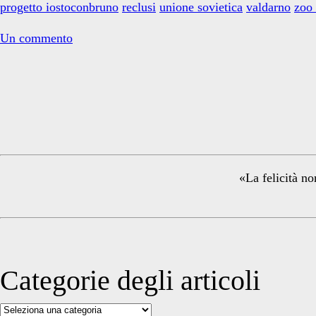
uno
progetto iostoconbruno
reclusi
unione sovietica
valdarno
zoo 
zoo
Un commento
Primary
Sidebar
«La felicità no
Categorie degli articoli
Categorie