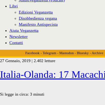
Libri
Edizioni Veganzetta
Disobbedienza vegana
Manifesto Antispecista
Aiuta Veganzetta
Newsletter
Contatti
Facebook
-
Telegram
-
Mastodon
-
Bluesky
-
Archive
27 Gennaio, 2019 | 2.402 letture
Tag:
Italia-Olanda: 17 Macachi
<span>Bruna
Si legge in circa:
3
minuti