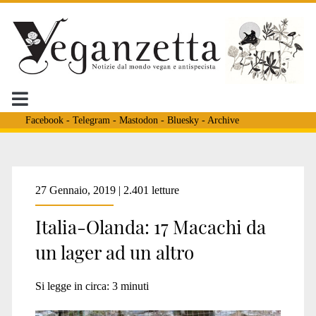
Facebook
-
Telegram
-
Mastodon
-
Bluesky
-
Archive
Tag:
27 Gennaio, 2019 | 2.401 letture
Italia-Olanda: 17 Macachi da
<span>carmen
un lager ad un altro
aiello</span>
Si legge in circa:
3
minuti