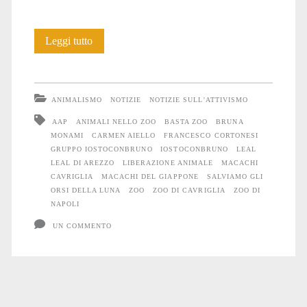
Italia-
Leggi tutto
Olanda:
17
ANIMALISMO
NOTIZIE
NOTIZIE SULL'ATTIVISMO
Macachi
AAP
ANIMALI NELLO ZOO
BASTA ZOO
BRUNA
MONAMI
CARMEN AIELLO
FRANCESCO CORTONESI
da
GRUPPO IOSTOCONBRUNO
IOSTOCONBRUNO
LEAL
un
LEAL DI AREZZO
LIBERAZIONE ANIMALE
MACACHI
CAVRIGLIA
MACACHI DEL GIAPPONE
SALVIAMO GLI
lager
ORSI DELLA LUNA
ZOO
ZOO DI CAVRIGLIA
ZOO DI
NAPOLI
ad
UN COMMENTO
un
altro