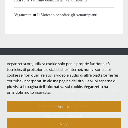
Veganzetta
su
Il Vaticano benedice gli xenotrapianti
Veganzetta
Notizie dal mondo vegan e antispecista
Veganzetta.org utilizza cookie solo per le proprie funzionalità
tecniche, di protezione e statistiche (interne), non vi sono altri
cookie se non quelli relativi a video e audio di altre piattaforme (es.
Youtube) incorporati in alcune pagine del sito. Se vuoi saperne di
più visita la pagina dell'infornativa sui cookie. Veganzetta ha
Copyright © 2007 - 2026 |
Veganzetta
ISSN 2284-094X
un'indole molto riservata.
Informativa sui cookie (UE)
|
Informativa sulla Privacy
|
Avvertenze e Licenza d'uso
Accetta
ANIMALI LIBERI!
Nega