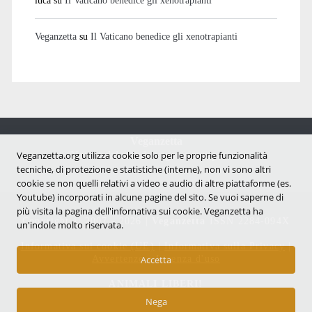
Veganzetta
su
Il Vaticano benedice gli xenotrapianti
Veganzetta
Notizie dal mondo vegan e antispecista
Veganzetta.org utilizza cookie solo per le proprie funzionalità
tecniche, di protezione e statistiche (interne), non vi sono altri
cookie se non quelli relativi a video e audio di altre piattaforme (es.
Youtube) incorporati in alcune pagine del sito. Se vuoi saperne di
più visita la pagina dell'infornativa sui cookie. Veganzetta ha
Copyright © 2007 - 2026 |
Veganzetta
ISSN 2284-094X
un'indole molto riservata.
Informativa sui cookie (UE)
|
Informativa sulla Privacy
|
Avvertenze e Licenza d'uso
Accetta
ANIMALI LIBERI!
Nega