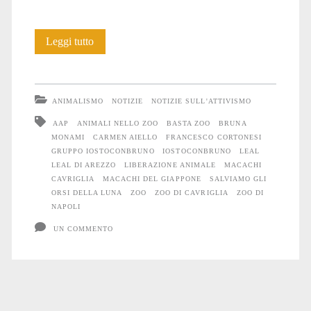
Italia-
Leggi tutto
Olanda:
17
ANIMALISMO
NOTIZIE
NOTIZIE SULL'ATTIVISMO
Macachi
AAP
ANIMALI NELLO ZOO
BASTA ZOO
BRUNA
MONAMI
CARMEN AIELLO
FRANCESCO CORTONESI
da
GRUPPO IOSTOCONBRUNO
IOSTOCONBRUNO
LEAL
un
LEAL DI AREZZO
LIBERAZIONE ANIMALE
MACACHI
CAVRIGLIA
MACACHI DEL GIAPPONE
SALVIAMO GLI
lager
ORSI DELLA LUNA
ZOO
ZOO DI CAVRIGLIA
ZOO DI
NAPOLI
ad
UN COMMENTO
un
altro