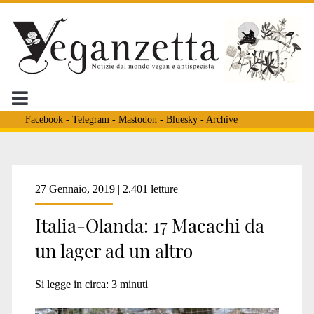
Facebook
-
Telegram
-
Mastodon
-
Bluesky
-
Archive
Tag:
27 Gennaio, 2019 | 2.401 letture
Italia-Olanda: 17 Macachi da
<span>macachi
un lager ad un altro
cavriglia</span>
Si legge in circa:
3
minuti