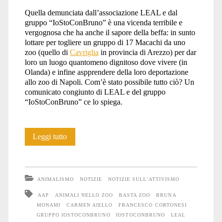
Quella demunciata dall’associazione LEAL e dal
giappone</span>
gruppo “IoStoConBruno” è una vicenda terribile e
vergognosa che ha anche il sapore della beffa: in sunto
lottare per togliere un gruppo di 17 Macachi da uno
zoo (quello di
Cavriglia
in provincia di Arezzo) per dar
loro un luogo quantomeno dignitoso dove vivere (in
Olanda) e infine aspprendere della loro deportazione
allo zoo di Napoli. Com’è stato possibile tutto ciò? Un
comunicato congiunto di LEAL e del gruppo
“IoStoConBruno” ce lo spiega.
Italia-
Leggi tutto
Olanda:
17
ANIMALISMO
NOTIZIE
NOTIZIE SULL'ATTIVISMO
Macachi
AAP
ANIMALI NELLO ZOO
BASTA ZOO
BRUNA
MONAMI
CARMEN AIELLO
FRANCESCO CORTONESI
da
GRUPPO IOSTOCONBRUNO
IOSTOCONBRUNO
LEAL