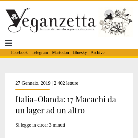
Facebook
-
Telegram
-
Mastodon
-
Bluesky
-
Archive
Tag:
27 Gennaio, 2019 | 2.402 letture
Italia-Olanda: 17 Macachi da
<span>macachi
un lager ad un altro
del
Si legge in circa:
3
minuti