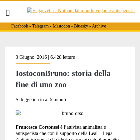
Facebook
-
Telegram
-
Mastodon
-
Bluesky
-
Archive
Tag:
3 Giugno, 2016 | 6.428 letture
IostoconBruno: storia della
<span>progetto
fine di uno zoo
iostoconbruno</span>
Si legge in circa:
6
minuti
Francesco Cortonesi
è l’attivista animalista e
antispecista che con il supporto della Leal – Lega
Antivivisezionista ha ideato e organizzato il progetto