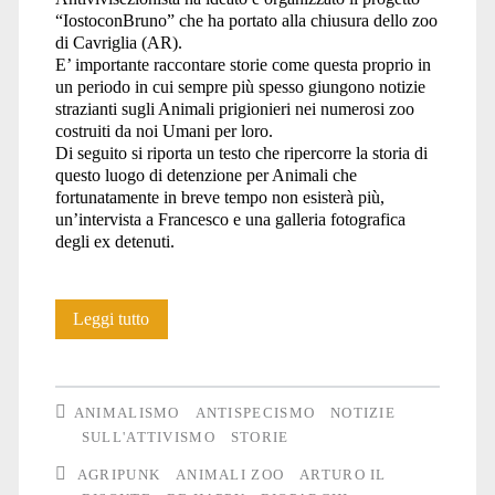
“IostoconBruno” che ha portato alla chiusura dello zoo
di Cavriglia (AR).
E’ importante raccontare storie come questa proprio in
un periodo in cui sempre più spesso giungono notizie
strazianti sugli Animali prigionieri nei numerosi zoo
costruiti da noi Umani per loro.
Di seguito si riporta un testo che ripercorre la storia di
questo luogo di detenzione per Animali che
fortunatamente in breve tempo non esisterà più,
un’intervista a Francesco e una galleria fotografica
degli ex detenuti.
IostoconBruno:
Leggi tutto
storia
della
ANIMALISMO
ANTISPECISMO
NOTIZIE
fine
SULL'ATTIVISMO
STORIE
AGRIPUNK
ANIMALI ZOO
ARTURO IL
di