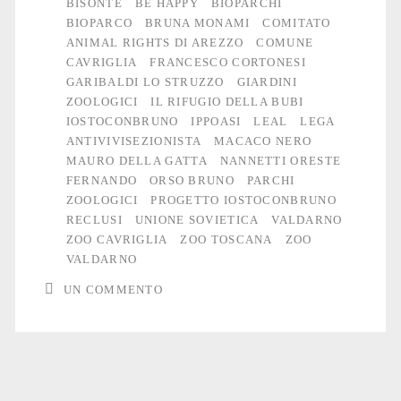
BISONTE
BE HAPPY
BIOPARCHI
uno
BIOPARCO
BRUNA MONAMI
COMITATO
ANIMAL RIGHTS DI AREZZO
COMUNE
zoo
CAVRIGLIA
FRANCESCO CORTONESI
GARIBALDI LO STRUZZO
GIARDINI
ZOOLOGICI
IL RIFUGIO DELLA BUBI
IOSTOCONBRUNO
IPPOASI
LEAL
LEGA
ANTIVIVISEZIONISTA
MACACO NERO
MAURO DELLA GATTA
NANNETTI ORESTE
FERNANDO
ORSO BRUNO
PARCHI
ZOOLOGICI
PROGETTO IOSTOCONBRUNO
RECLUSI
UNIONE SOVIETICA
VALDARNO
ZOO CAVRIGLIA
ZOO TOSCANA
ZOO
VALDARNO
UN COMMENTO