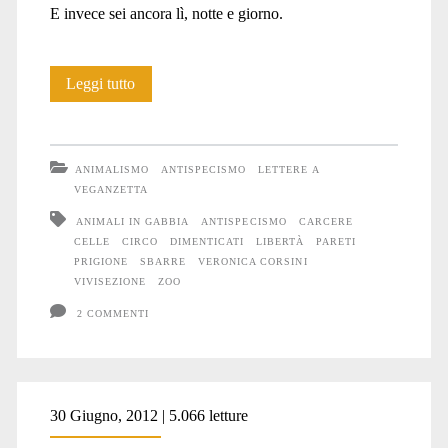
E invece sei ancora lì, notte e giorno.
Storia
Leggi tutto
di
un
ANIMALISMO
ANTISPECISMO
LETTERE A
dimenticato
VEGANZETTA
ANIMALI IN GABBIA
ANTISPECISMO
CARCERE
CELLE
CIRCO
DIMENTICATI
LIBERTÀ
PARETI
PRIGIONE
SBARRE
VERONICA CORSINI
VIVISEZIONE
ZOO
2 COMMENTI
30 Giugno, 2012 | 5.066 letture