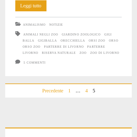
Ricordando
Leggi tutto
l’Orso
ANIMALISMO
NOTIZIE
Gigiballa
ANIMALI NEGLI ZOO
GIARDINO ZOOLOGICO
GIGI
BALLA
GIGIBALLA
ORECCHIELLA
ORSI ZOO
ORSO
ORSO ZOO
PARTERRE DI LIVORNO
PARTERRE
LIVORNO
RISERVA NATURALE
ZOO
ZOO DI LIVORNO
5 COMMENTI
Paginazione
Precedente
1
…
4
5
degli
articoli
Primary