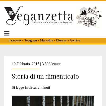
Facebook
-
Telegram
-
Mastodon
-
Bluesky
-
Archive
Tag:
10 Febbraio, 2015 | 3.898 letture
Storia di un dimenticato
<span>zoo</span>
Si legge in circa:
2
minuti