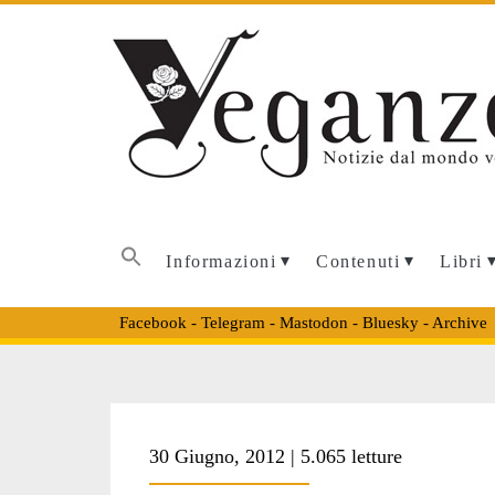
Informazioni
Contenuti
Libri
Facebook
-
Telegram
-
Mastodon
-
Bluesky
-
Archive
Tag:
30 Giugno, 2012 | 5.065 letture
<span>parterre