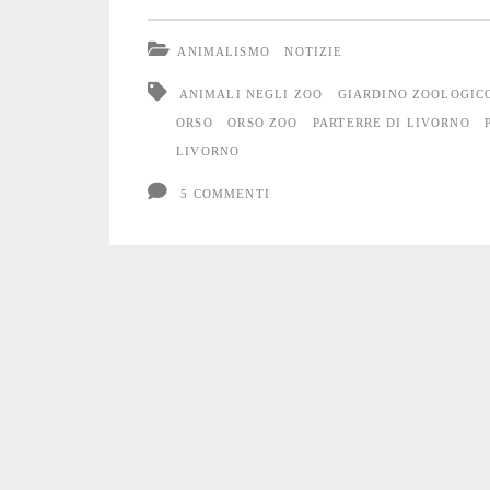
l’Orso
ANIMALISMO
NOTIZIE
Gigiballa
ANIMALI NEGLI ZOO
GIARDINO ZOOLOGIC
ORSO
ORSO ZOO
PARTERRE DI LIVORNO
LIVORNO
5 COMMENTI