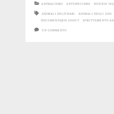
ANIMALISMO
ANTISPECISMO
NOTIZIE SU
nuovo
ANIMALI DELFINARI
ANIMALI NEGLI ZOO
blog
DOCUMENTARIO ZOOUT
SFRUTTAMENTO AN
dedicato
UN COMMENTO
ai
delfinari