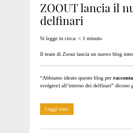
ZOOUT lancia il nu
delfinari
zoout</span>
Si legge in circa:
< 1
minuto
Il team di Zoout lancia un nuovo blog inter
“Abbiamo ideato questo blog per
racconta
svolgere) all’interno dei delfinari” dicono 
ZOOUT
Leggi tutto
lancia
il