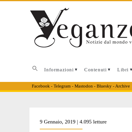
Informazioni
Contenuti
Libri
Facebook
-
Telegram
-
Mastodon
-
Bluesky
-
Archive
Tag:
9 Gennaio, 2019 | 4.095 letture
<span>documenta