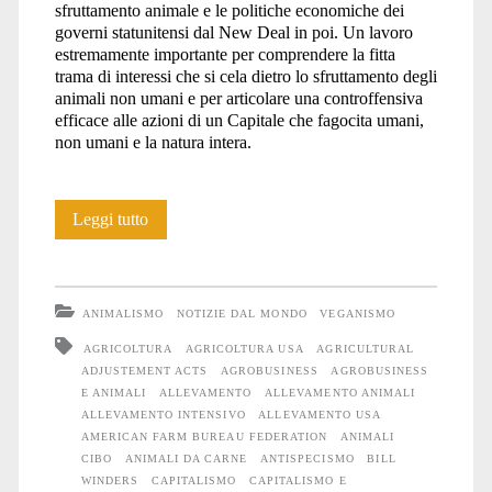
sfruttamento animale e le politiche economiche dei
governi statunitensi dal New Deal in poi. Un lavoro
estremamente importante per comprendere la fitta
trama di interessi che si cela dietro lo sfruttamento degli
animali non umani e per articolare una controffensiva
efficace alle azioni di un Capitale che fagocita umani,
non umani e la natura intera.
Consumare
Leggi tutto
il
surplus:
ANIMALISMO
NOTIZIE DAL MONDO
VEGANISMO
estendere
AGRICOLTURA
AGRICOLTURA USA
AGRICULTURAL
ADJUSTEMENT ACTS
AGROBUSINESS
AGROBUSINESS
il
E ANIMALI
ALLEVAMENTO
ALLEVAMENTO ANIMALI
consumo
ALLEVAMENTO INTENSIVO
ALLEVAMENTO USA
AMERICAN FARM BUREAU FEDERATION
ANIMALI
di
CIBO
ANIMALI DA CARNE
ANTISPECISMO
BILL
WINDERS
CAPITALISMO
CAPITALISMO E