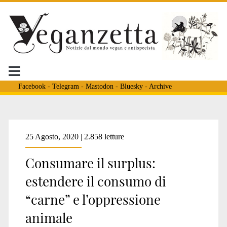
Facebook
-
Telegram
-
Mastodon
-
Bluesky
-
Archive
Tag:
25 Agosto, 2020 | 2.858 letture
Consumare il surplus:
<span>produzione
estendere il consumo di
“carne” e l’oppressione
animale</span>
animale