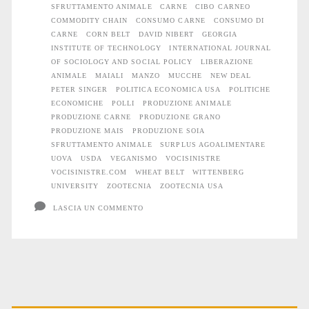
“carne”
SFRUTTAMENTO ANIMALE
CARNE
CIBO CARNEO
COMMODITY CHAIN
CONSUMO CARNE
CONSUMO DI
e
CARNE
CORN BELT
DAVID NIBERT
GEORGIA
INSTITUTE OF TECHNOLOGY
INTERNATIONAL JOURNAL
l’oppressione
OF SOCIOLOGY AND SOCIAL POLICY
LIBERAZIONE
animale
ANIMALE
MAIALI
MANZO
MUCCHE
NEW DEAL
PETER SINGER
POLITICA ECONOMICA USA
POLITICHE
ECONOMICHE
POLLI
PRODUZIONE ANIMALE
PRODUZIONE CARNE
PRODUZIONE GRANO
PRODUZIONE MAIS
PRODUZIONE SOIA
SFRUTTAMENTO ANIMALE
SURPLUS AGOALIMENTARE
UOVA
USDA
VEGANISMO
VOCISINISTRE
VOCISINISTRE.COM
WHEAT BELT
WITTENBERG
UNIVERSITY
ZOOTECNIA
ZOOTECNIA USA
LASCIA UN COMMENTO