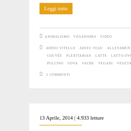
L’insostenibile
Leggi tutto
leggerezza
del
ANIMALISMO
VEGANISMO
VIDEO
vegetarismo
ADDIO VITELLO
ADIEU VEAU
ALLEVAMEN
COUVÉE
FLEXITARIAN
LATTE
LATTO-OV
PULCINO
UOVA
VACHE
VEGANI
VEGETA
2 COMMENTI
13 Aprile, 2014 | 4.933 letture