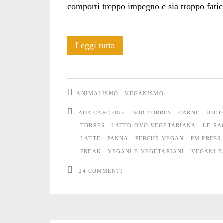
comporti troppo impegno e sia troppo fatic
E’
Leggi tutto
ora
di
ANIMALISMO
VEGANISMO
abbandonare
ADA CARCIONE
BOB TORRES
CARNE
DIET
l’ipocrisia
TORRES
LATTO-OVO VEGETARIANA
LE RA
LATTE
PANNA
PERCHÉ VEGAN
PM PRESS
del
FREAK
VEGANI E VEGETARIANI
VEGANI E
vegetarismo
24 COMMENTI