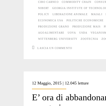
di
CIBO CARNEO
COMMODITY CHAIN
CONSU
NIBERT
GEORGIA INSTITUTE OF TECHNOLO
“carne”
POLICY
LIBERAZIONE ANIMALE
MAIALI
e
ECONOMICA USA
POLITICHE ECONOMICHE
PRODUZIONE GRANO
PRODUZIONE MAIS
P
l’oppressione
AGOALIMENTARE
UOVA
USDA
VEGANIS
animale
WITTENBERG UNIVERSITY
ZOOTECNIA
ZO
LASCIA UN COMMENTO
12 Maggio, 2015 | 12.045 letture
E’ ora di abbandonar