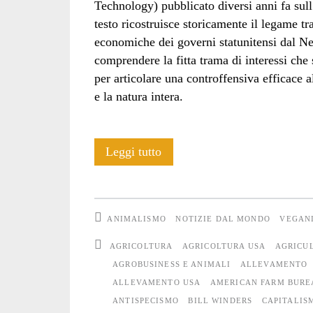
Technology) pubblicato diversi anni fa sull
testo ricostruisce storicamente il legame tr
economiche dei governi statunitensi dal N
comprendere la fitta trama di interessi che
per articolare una controffensiva efficace 
e la natura intera.
Consumare
Leggi tutto
il
surplus:
ANIMALISMO
NOTIZIE DAL MONDO
VEGAN
estendere
AGRICOLTURA
AGRICOLTURA USA
AGRICU
il
AGROBUSINESS E ANIMALI
ALLEVAMENTO
ALLEVAMENTO USA
AMERICAN FARM BURE
consumo
ANTISPECISMO
BILL WINDERS
CAPITALIS