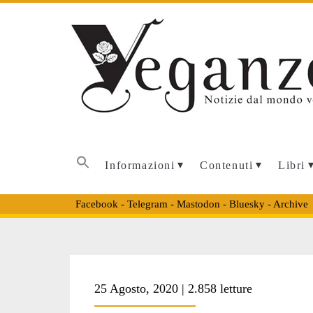
Informazioni
Contenuti
Libri
Facebook
-
Telegram
-
Mastodon
-
Bluesky
-
Archive
Tag:
25 Agosto, 2020 | 2.858 letture
<span>uova</span