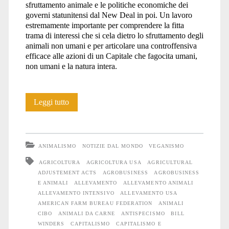
sfruttamento animale e le politiche economiche dei
governi statunitensi dal New Deal in poi. Un lavoro
estremamente importante per comprendere la fitta
trama di interessi che si cela dietro lo sfruttamento degli
animali non umani e per articolare una controffensiva
efficace alle azioni di un Capitale che fagocita umani,
non umani e la natura intera.
Consumare
Leggi tutto
il
surplus:
ANIMALISMO
NOTIZIE DAL MONDO
VEGANISMO
estendere
AGRICOLTURA
AGRICOLTURA USA
AGRICULTURAL
ADJUSTEMENT ACTS
AGROBUSINESS
AGROBUSINESS
il
E ANIMALI
ALLEVAMENTO
ALLEVAMENTO ANIMALI
consumo
ALLEVAMENTO INTENSIVO
ALLEVAMENTO USA
AMERICAN FARM BUREAU FEDERATION
ANIMALI
di
CIBO
ANIMALI DA CARNE
ANTISPECISMO
BILL
WINDERS
CAPITALISMO
CAPITALISMO E