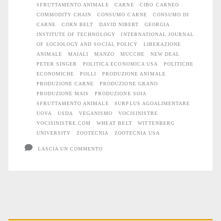
“carne”
SFRUTTAMENTO ANIMALE
CARNE
CIBO CARNEO
COMMODITY CHAIN
CONSUMO CARNE
CONSUMO DI
e
CARNE
CORN BELT
DAVID NIBERT
GEORGIA
INSTITUTE OF TECHNOLOGY
INTERNATIONAL JOURNAL
l’oppressione
OF SOCIOLOGY AND SOCIAL POLICY
LIBERAZIONE
animale
ANIMALE
MAIALI
MANZO
MUCCHE
NEW DEAL
PETER SINGER
POLITICA ECONOMICA USA
POLITICHE
ECONOMICHE
POLLI
PRODUZIONE ANIMALE
PRODUZIONE CARNE
PRODUZIONE GRANO
PRODUZIONE MAIS
PRODUZIONE SOIA
SFRUTTAMENTO ANIMALE
SURPLUS AGOALIMENTARE
UOVA
USDA
VEGANISMO
VOCISINISTRE
VOCISINISTRE.COM
WHEAT BELT
WITTENBERG
UNIVERSITY
ZOOTECNIA
ZOOTECNIA USA
LASCIA UN COMMENTO