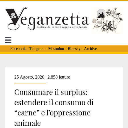
Facebook
-
Telegram
-
Mastodon
-
Bluesky
-
Archive
Tag:
25 Agosto, 2020 | 2.858 letture
Consumare il surplus:
<span>Agricultural
estendere il consumo di
“carne” e l’oppressione
Adjustement
animale