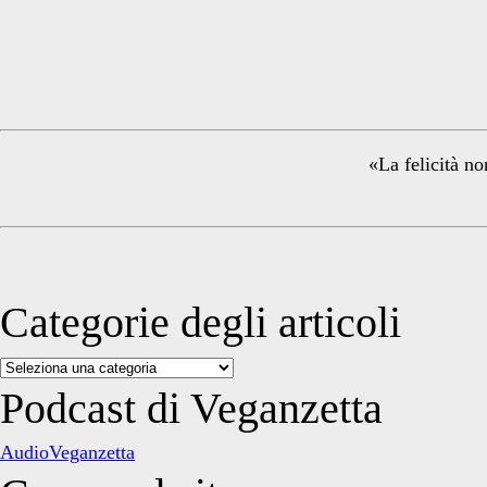
Primary
Sidebar
«La felicità no
Categorie degli articoli
Categorie
degli
Podcast di Veganzetta
articoli
AudioVeganzetta