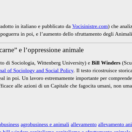
radotto in italiano e pubblicato da
Vocisinistre.com
) che anali
opoguerra in poi, e l’aumento dello sfruttamento degli Animali
carne” e l’oppressione animale
o di Sociologia, Wittenberg University) e
Bill Winders
(Scuo
rnal of Sociology and Social Policy
. Il testo ricostruisce stor
al in poi. Un lavoro estremamente importante per comprendere l
ficace alle azioni di un Capitale che fagocita umani, non uman
obusiness
agrobusiness e animali
allevamento
allevamento an
o
bill winders
capitalismo
capitalismo e sfruttamento animale