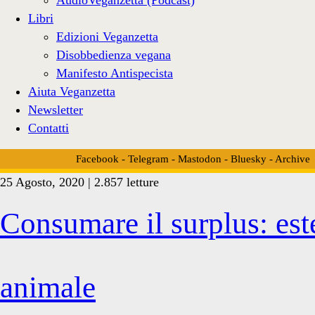
Libri
Edizioni Veganzetta
Disobbedienza vegana
Manifesto Antispecista
Aiuta Veganzetta
Newsletter
Contatti
Facebook
-
Telegram
-
Mastodon
-
Bluesky
-
Archive
25 Agosto, 2020 | 2.857 letture
Tag:
Consumare il surplus: est
<span>cibo
animale