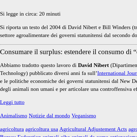
carneo</span>
Si legge in circa:
20
minuti
Si riporta un testo del 2004 di David Nibert e Bill Winders (t
settore agroalimentare dei governi statunitensi dal secondo d
Consumare il surplus: estendere il consumo di “
Abbiamo tradotto questo lavoro di
David Nibert
(Dipartiment
Technology) pubblicato diversi anni fa sull’
International Jou
e le politiche economiche dei governi statunitensi dal New De
degli animali non umani e per articolare una controffensiva ef
Consumare
Leggi tutto
il
Animalismo
Notizie dal mondo
Veganismo
surplus:
estendere
agricoltura
agricoltura usa
Agricultural Adjustement Acts
agr
il
Bureau Federation
animali cibo
animali da carne
antispecism