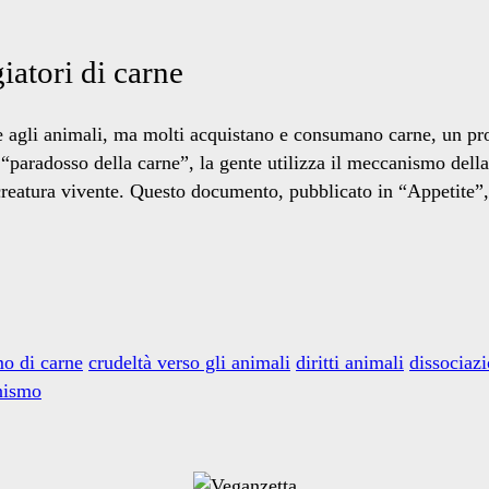
iatori di carne
 agli animali, ma molti acquistano e consumano carne, un pro
“paradosso della carne”, la gente utilizza il meccanismo dell
reatura vivente. Questo documento, pubblicato in “Appetite”, 
o di carne
crudeltà verso gli animali
diritti animali
dissociaz
nismo