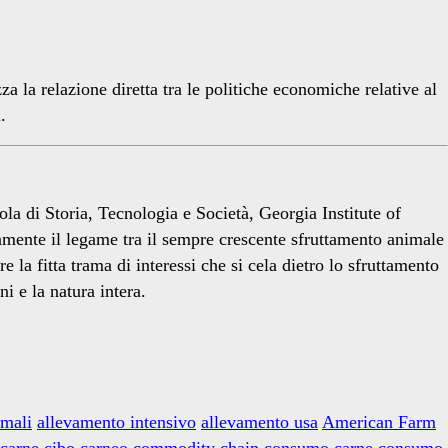
zza la relazione diretta tra le politiche economiche relative al
.
la di Storia, Tecnologia e Società, Georgia Institute of
icamente il legame tra il sempre crescente sfruttamento animale
a fitta trama di interessi che si cela dietro lo sfruttamento
i e la natura intera.
imali
allevamento intensivo
allevamento usa
American Farm
carne
cibo carneo
commodity chain
consumo carne
consumo