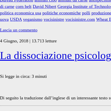
consumo
di carne
corn belt
David Nibert
Georgia Institute of Technol
di
politica economica usa
politiche economiche
polli
produzion
“carne”
uova
USDA
veganismo
vocisinistre
vocisinistre.com
Wheat B
e
l’oppressione
Lascia un commento
animale
4 Giugno, 2018 | 13.713 letture
La dissociazione psicolog
Si legge in circa:
3
minuti
Di seguito la traduzione dall’inglese di un interessante testo 