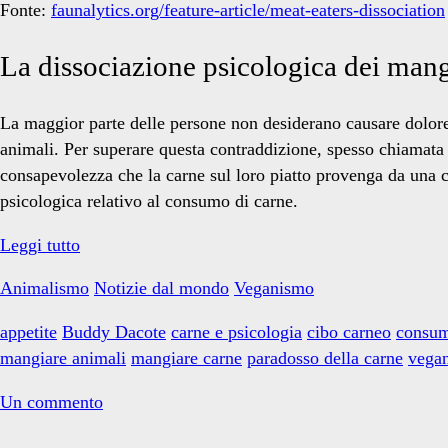
Fonte:
faunalytics.org/feature-article/meat-eaters-dissociation
La dissociazione psicologica dei mang
La maggior parte delle persone non desiderano causare dolore
animali. Per superare questa contraddizione, spesso chiamata 
consapevolezza che la carne sul loro piatto provenga da una c
psicologica relativo al consumo di carne.
La
Leggi tutto
dissociazione
Animalismo
Notizie dal mondo
Veganismo
psicologica
dei
appetite
Buddy Dacote
carne e psicologia
cibo carneo
consum
mangiatori
mangiare animali
mangiare carne
paradosso della carne
vega
di
carne
Un commento