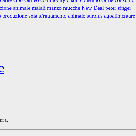
azione animale
maiali
manzo
mucche
New Deal
peter singer
s
produzione soia
sfruttamento animale
surplus agoalimentare
e
ura.