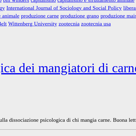
ogy
International Journal of Sociology and Social Policy
liber
e animale
produzione carne
produzione grano
produzione mai
elt
Wittenberg University
zootecnia
zootecnia usa
ica dei mangiatori di carn
sulla dissociazione psicologica di chi mangia carne. Buona lett