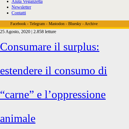
Aiuta Veganzetta
Newsletter
Contatti
Facebook
-
Telegram
-
Mastodon
-
Bluesky
-
Archive
25 Agosto, 2020 | 2.858 letture
Tag:
Consumare il surplus:
<span>agrobusiness
estendere il consumo di
e
“carne” e l’oppressione
animali</span>
animale