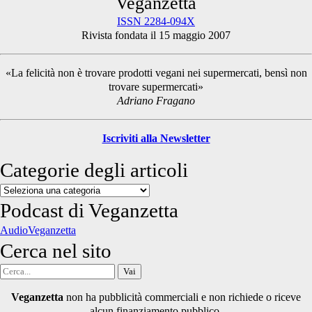
Primary
Veganzetta
ISSN 2284-094X
Rivista fondata il 15 maggio 2007
Sidebar
«La felicità non è trovare prodotti vegani nei supermercati, bensì non
trovare supermercati»
Adriano Fragano
Iscriviti alla Newsletter
Categorie degli articoli
Categorie
degli
Podcast di Veganzetta
articoli
AudioVeganzetta
Cerca nel sito
Cerca
per:
Veganzetta
non ha pubblicità commerciali e non richiede o riceve
alcun finanziamento pubblico.