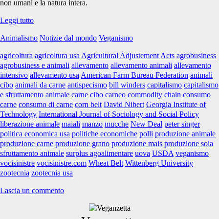
non umani e la natura intera.
Consumare
Leggi tutto
il
Animalismo
Notizie dal mondo
Veganismo
surplus:
estendere
agricoltura
agricoltura usa
Agricultural Adjustement Acts
agrobusiness
il
agrobusiness e animali
allevamento
allevamento animali
allevamento
consumo
intensivo
allevamento usa
American Farm Bureau Federation
animali
di
cibo
animali da carne
antispecismo
bill winders
capitalismo
capitalismo
“carne”
e sfruttamento animale
carne
cibo carneo
commodity chain
consumo
e
carne
consumo di carne
corn belt
David Nibert
Georgia Institute of
l’oppressione
Technology
International Journal of Sociology and Social Policy
animale
liberazione animale
maiali
manzo
mucche
New Deal
peter singer
politica economica usa
politiche economiche
polli
produzione animale
produzione carne
produzione grano
produzione mais
produzione soia
sfruttamento animale
surplus agoalimentare
uova
USDA
veganismo
vocisinistre
vocisinistre.com
Wheat Belt
Wittenberg University
zootecnia
zootecnia usa
Lascia un commento