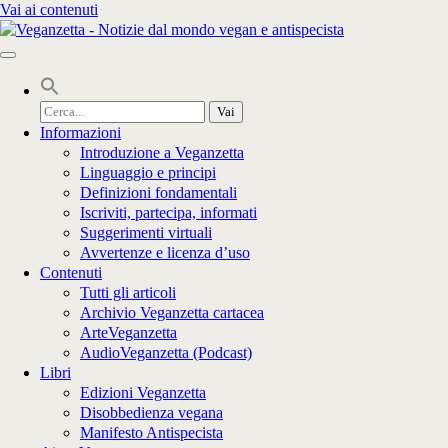
Vai ai contenuti
Cerca
per:
Informazioni
Introduzione a Veganzetta
Linguaggio e principi
Definizioni fondamentali
Iscriviti, partecipa, informati
Suggerimenti virtuali
Avvertenze e licenza d’uso
Contenuti
Tutti gli articoli
Archivio Veganzetta cartacea
ArteVeganzetta
AudioVeganzetta (Podcast)
Libri
Edizioni Veganzetta
Disobbedienza vegana
Manifesto Antispecista