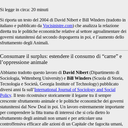
Si legge in circa:
20
minuti
Si riporta un testo del 2004 di David Nibert e Bill Winders (tradotto in
italiano e pubblicato da
Vocisinistre.com
) che analizza la relazione
diretta tra le politiche economiche relative al settore agroalimentare dei
governi statunitensi dal secondo dopoguerra in poi, e l’aumento dello
sfruttamento degli Animali.
Consumare il surplus: estendere il consumo di “carne” e
l’oppressione animale
Abbiamo tradotto questo lavoro di
David Nibert
(Dipartimento di
Sociologia, Wittenberg University) e
Bill Winders
(Scuola di Storia,
Tecnologia e Società, Georgia Institute of Technology) pubblicato
diversi anni fa sull’
International Journal of Sociology and Social
Policy
. Il testo ricostruisce storicamente il legame tra il sempre
crescente sfruttamento animale e le politiche economiche dei governi
statunitensi dal New Deal in poi. Un lavoro estremamente importante
per comprendere la fitta trama di interessi che si cela dietro lo
sfruttamento degli animali non umani e per articolare una
controffensiva efficace alle azioni di un Capitale che fagocita umani,