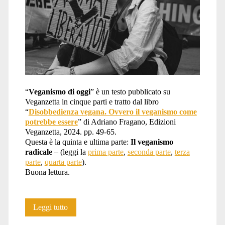
“
Veganismo di oggi
” è un testo pubblicato su
Veganzetta in cinque parti e tratto dal libro
“
Disobbedienza vegana. Ovvero il veganismo come
potrebbe essere
” di Adriano Fragano, Edizioni
Veganzetta, 2024. pp. 49-65.
Questa è la quinta e ultima parte:
Il veganismo
radicale
– (leggi la
prima parte
,
seconda parte
,
terza
parte
,
quarta parte
).
Buona lettura.
Veganismi
Leggi tutto
di