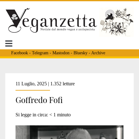
Facebook
-
Telegram
-
Mastodon
-
Bluesky
-
Archive
Tag:
11 Luglio, 2025 | 1.352 letture
Goffredo Fofi
<span>Adriano
Si legge in circa:
< 1
minuto
Fragano</span>