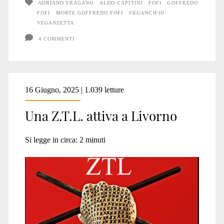
ADRIANO FRAGANO
ALDO CAPITINI
FOFI
GOFFREDO
FOFI
MORTE GOFFREDO FOFI
VEGANCH'IO
VEGANZETTA
4 COMMENTI
16 Giugno, 2025 | 1.039 letture
Una Z.T.L. attiva a Livorno
Si legge in circa:
2
minuti