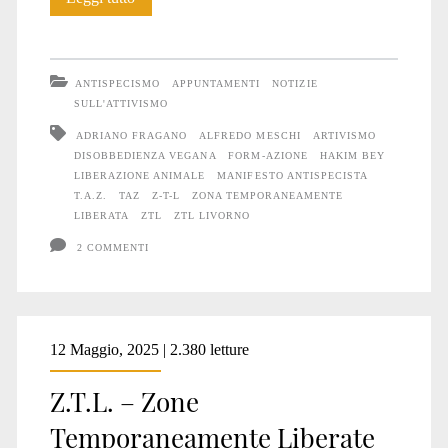
Z.T.L.
attiva
ANTISPECISMO
APPUNTAMENTI
NOTIZIE
a
SULL'ATTIVISMO
ADRIANO FRAGANO
ALFREDO MESCHI
ARTIVISMO
Livorno
DISOBBEDIENZA VEGANA
FORM-AZIONE
HAKIM BEY
LIBERAZIONE ANIMALE
MANIFESTO ANTISPECISTA
T.A.Z.
TAZ
Z-T-L
ZONA TEMPORANEAMENTE
LIBERATA
ZTL
ZTL LIVORNO
2 COMMENTI
12 Maggio, 2025 | 2.380 letture
Z.T.L. – Zone
Temporaneamente Liberate