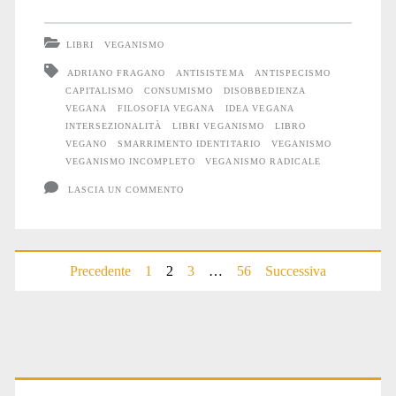
oggi:
LIBRI
VEGANISMO
il
ADRIANO FRAGANO
ANTISISTEMA
ANTISPECISMO
CAPITALISMO
CONSUMISMO
DISOBBEDIENZA
veganismo
VEGANA
FILOSOFIA VEGANA
IDEA VEGANA
radicale
INTERSEZIONALITÀ
LIBRI VEGANISMO
LIBRO
VEGANO
SMARRIMENTO IDENTITARIO
VEGANISMO
VEGANISMO INCOMPLETO
VEGANISMO RADICALE
LASCIA UN COMMENTO
Paginazione
Precedente
1
2
3
…
56
Successiva
degli
articoli
Primary