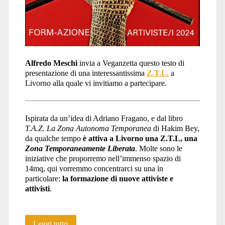
Alfredo Meschi
invia a Veganzetta questo testo di
presentazione di una interessantissima
Z.T.L.
a
Livorno alla quale vi invitiamo a partecipare.
Ispirata da un’idea di Adriano Fragano, e dal libro
T.A.Z.
La Zona Autonoma Temporanea
di Hakim Bey,
da qualche tempo
è attiva a Livorno una Z.T.L, una
Zona Temporaneamente Liberata
. Molte sono le
iniziative che proporremo nell’immenso spazio di
14mq, qui vorremmo concentrarci su una in
particolare:
la formazione di nuove attiviste e
attivisti
.
Una
Leggi tutto