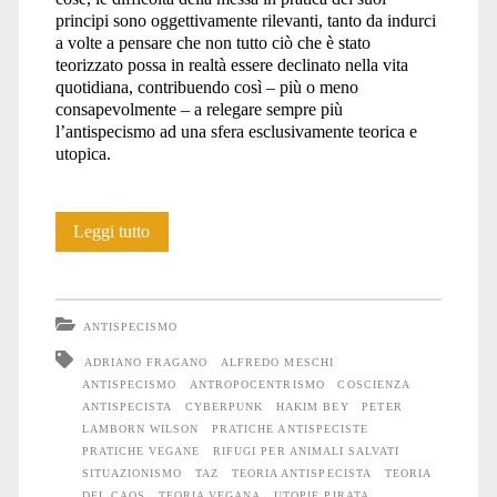
principi sono oggettivamente rilevanti, tanto da indurci
a volte a pensare che non tutto ciò che è stato
teorizzato possa in realtà essere declinato nella vita
quotidiana, contribuendo così – più o meno
consapevolmente – a relegare sempre più
l’antispecismo ad una sfera esclusivamente teorica e
utopica.
Z.T.L.
Leggi tutto
–
Zone
ANTISPECISMO
Temporaneamente
ADRIANO FRAGANO
ALFREDO MESCHI
ANTISPECISMO
ANTROPOCENTRISMO
COSCIENZA
Liberate
ANTISPECISTA
CYBERPUNK
HAKIM BEY
PETER
LAMBORN WILSON
PRATICHE ANTISPECISTE
PRATICHE VEGANE
RIFUGI PER ANIMALI SALVATI
SITUAZIONISMO
TAZ
TEORIA ANTISPECISTA
TEORIA
DEL CAOS
TEORIA VEGANA
UTOPIE PIRATA