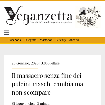
Facebook
-
Telegram
-
Mastodon
-
Bluesky
-
Archive
Tag:
23 Gennaio, 2026 | 3.886 letture
Il massacro senza fine dei
<span>uccisione
pulcini maschi cambia ma
non scompare
pulcini</span>
Si legge in circa:
5
minuti