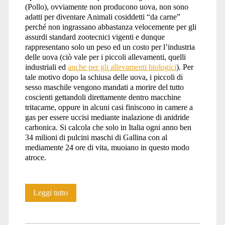
(Pollo), ovviamente non producono uova, non sono
adatti per diventare Animali cosiddetti “da carne”
perché non ingrassano abbastanza velocemente per gli
assurdi standard zootecnici vigenti e dunque
rappresentano solo un peso ed un costo per l’industria
delle uova (ciò vale per i piccoli allevamenti, quelli
industriali ed
anche per gli allevamenti biologici
). Per
tale motivo dopo la schiusa delle uova, i piccoli di
sesso maschile vengono mandati a morire del tutto
coscienti gettandoli direttamente dentro macchine
tritacarne, oppure in alcuni casi finiscono in camere a
gas per essere uccisi mediante inalazione di anidride
carbonica. Si calcola che solo in Italia ogni anno ben
34 milioni di pulcini maschi di Gallina con al
mediamente 24 ore di vita, muoiano in questo modo
atroce.
Il
Leggi tutto
massacro