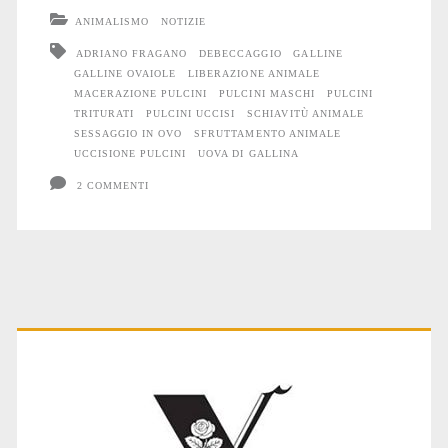
senza
ANIMALISMO
NOTIZIE
fine
ADRIANO FRAGANO
DEBECCAGGIO
GALLINE
GALLINE OVAIOLE
LIBERAZIONE ANIMALE
dei
MACERAZIONE PULCINI
PULCINI MASCHI
PULCINI
pulcini
TRITURATI
PULCINI UCCISI
SCHIAVITÙ ANIMALE
SESSAGGIO IN OVO
SFRUTTAMENTO ANIMALE
maschi
UCCISIONE PULCINI
UOVA DI GALLINA
cambia
2 COMMENTI
ma
non
scompare
Primary
Sidebar