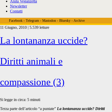
Aiuta Veganzetta
Newsletter
Contatti
Facebook
-
Telegram
-
Mastodon
-
Bluesky
-
Archive
11 Giugno, 2010 | 5.539 letture
Veganzetta
La lontananza uccide?
Posts
Diritti animali e
compassione (3)
Si legge in circa:
5
minuti
Terza parte dell’articolo “a puntate”
La lontananza uccide? Diritti