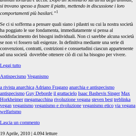
si trovano spesso a fissare il piatto, mettendo in discussione i loro
1
comportamenti più basilari.”
Se ci si sofferma a pensare quali siano i pilastri su cui la nostra società
ha poggiato le sue fondamenta, immediatamente si pensa al
soddisfacimento dei bisogni individuali. Non ci sarebbe alcuna società
se non vi fossero tali esigenze. In definitiva mediante una serie di
convenzioni, contratti, costrizioni e consuetudini ciascun appartenente
ad una società dovrebbe ottenere ciò di cui ha bisogno per vivere.
La
Leggi tutto
via
Antispecismo
Veganismo
vegana
etica
a rivista anarchica
Adriano Fragano
anarchia e antispecismo
per
antispecismo
Guy Deborde
il grattacielo
Isaac Bashevis Singer
Max
la
Horkheimer
megamacchina
rivoluzione vegana
steven best
treblinka
rivoluzione
vegan
veganismo
veganismo e rivoluzione
veganismo etico
via vegana
welfarismo
Lascia un commento
19 Aprile, 2010 | 4.094 letture