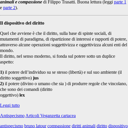
animali e compassione
di Filippo Trasatti. Buona lettura (leggi
parte 1
e
parte 2
).
Il dispositivo del diritto
Quel che avviene è che il diritto, sulla base di spinte sociali, di
mutamenti di paradigma, di ripartizione di interessi e rapporti di potere,
attraverso alcune operazioni soggettivizza e oggettivizza alcuni enti del
mondo.
Il diritto, nel senso moderno, si fonda sul potere sotto un duplice
aspetto:
1)
il potere dell’individuo su se stesso (libertà) e sul suo ambiente (il
diritto soggettivo)
jus
2)
il potere (divino o umano che sia ) di produrre regole che vincolano,
che sono dei comandi (diritto
oggettivo)
lex
La
Leggi tutto
lontananza
Antispecismo
Articoli Veganzetta cartacea
uccide?
Diritti
antispecismo
bruno latour
compassione
diritti animali
diritto
dispositivo
animali