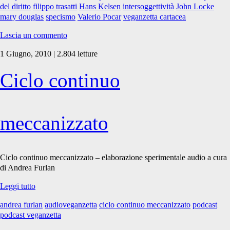
del diritto
filippo trasatti
Hans Kelsen
intersoggettività
John Locke
e
mary douglas
specismo
Valerio Pocar
veganzetta cartacea
compassione
(3)
Lascia un commento
1 Giugno, 2010 | 2.804 letture
Ciclo continuo
meccanizzato
Ciclo continuo meccanizzato – elaborazione sperimentale audio a cura
di Andrea Furlan
Ciclo
Leggi tutto
continuo
andrea furlan
audioveganzetta
ciclo continuo meccanizzato
podcast
meccanizzato
podcast veganzetta