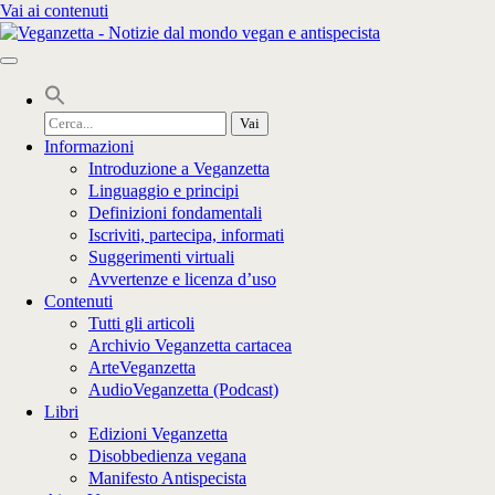
Vai ai contenuti
Cerca
per:
Informazioni
Introduzione a Veganzetta
Linguaggio e principi
Definizioni fondamentali
Iscriviti, partecipa, informati
Suggerimenti virtuali
Avvertenze e licenza d’uso
Contenuti
Tutti gli articoli
Archivio Veganzetta cartacea
ArteVeganzetta
AudioVeganzetta (Podcast)
Libri
Edizioni Veganzetta
Disobbedienza vegana
Manifesto Antispecista