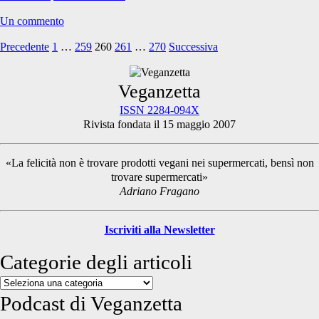
Hill
Un commento
Precedente
1
…
259
260
261
…
270
Successiva
Paginazione
degli
Primary
Veganzetta
articoli
ISSN 2284-094X
Rivista fondata il 15 maggio 2007
Sidebar
«La felicità non è trovare prodotti vegani nei supermercati, bensì non
trovare supermercati»
Adriano Fragano
Iscriviti alla Newsletter
Categorie degli articoli
Categorie
degli
Podcast di Veganzetta
articoli