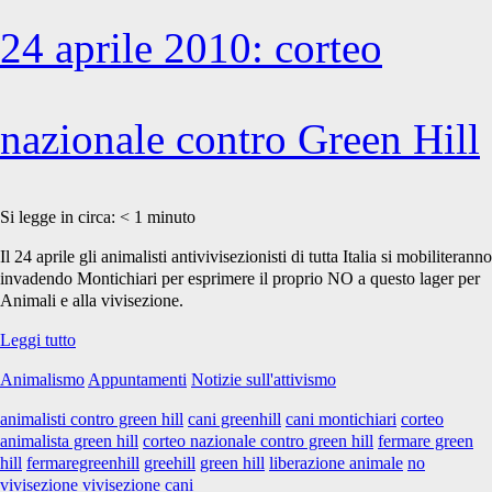
24 aprile 2010: corteo
nazionale contro Green Hill
Si legge in circa:
< 1
minuto
Il 24 aprile gli animalisti antivivisezionisti di tutta Italia si mobiliteranno
invadendo Montichiari per esprimere il proprio NO a questo lager per
Animali e alla vivisezione.
24
Leggi tutto
aprile
Animalismo
Appuntamenti
Notizie sull'attivismo
2010:
corteo
animalisti contro green hill
cani greenhill
cani montichiari
corteo
nazionale
animalista green hill
corteo nazionale contro green hill
fermare green
contro
hill
fermaregreenhill
greehill
green hill
liberazione animale
no
Green
vivisezione
vivisezione cani