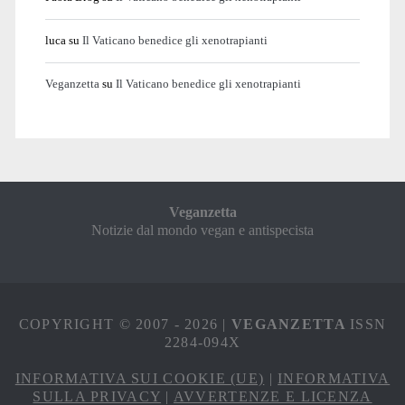
luca
su
Il Vaticano benedice gli xenotrapianti
Veganzetta
su
Il Vaticano benedice gli xenotrapianti
Veganzetta
Notizie dal mondo vegan e antispecista
COPYRIGHT © 2007 - 2026 |
VEGANZETTA
ISSN
2284-094X
INFORMATIVA SUI COOKIE (UE)
|
INFORMATIVA
SULLA PRIVACY
|
AVVERTENZE E LICENZA