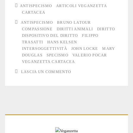
uccide?
ANTISPECISMO
ARTICOLI VEGANZETTA
Diritti
CARTACEA
ANTISPECISMO
BRUNO LATOUR
animali
COMPASSIONE
DIRITTI ANIMALI
DIRITTO
e
DISPOSITIVO DEL DIRITTO
FILIPPO
TRASATTI
HANS KELSEN
compassione
INTERSOGGETTIVITÀ
JOHN LOCKE
MARY
(3)
DOUGLAS
SPECISMO
VALERIO POCAR
VEGANZETTA CARTACEA
LASCIA UN COMMENTO
Primary