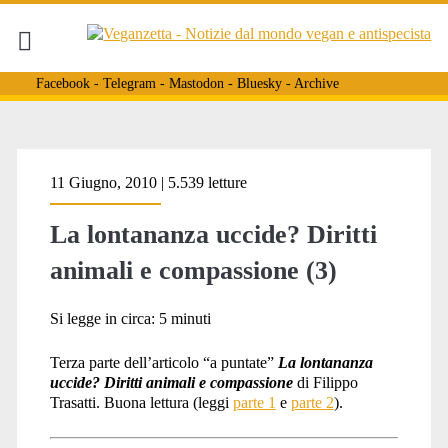
Facebook
-
Telegram
-
Mastodon
-
Bluesky
-
Archive
Tag:
11 Giugno, 2010 | 5.539 letture
La lontananza uccide? Diritti
<span>dispositivo
animali e compassione (3)
del
Si legge in circa:
5
minuti
Terza parte dell’articolo “a puntate”
La lontananza
uccide? Diritti animali e compassione
di Filippo
diritto</span>
Trasatti. Buona lettura (leggi
parte 1
e
parte 2
).