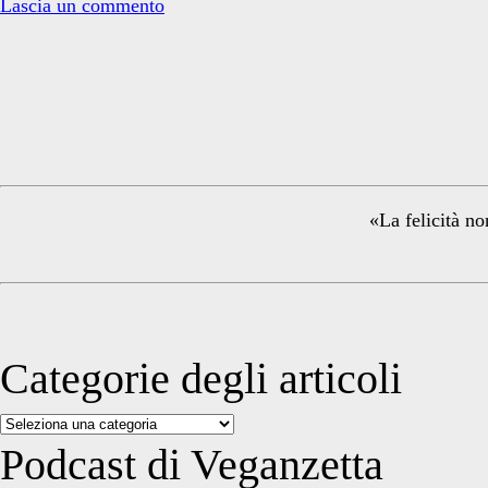
compassione
Lascia un commento
(3)
Primary
Sidebar
«La felicità no
Categorie degli articoli
Categorie
degli
Podcast di Veganzetta
articoli