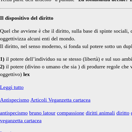
Locke</span>
Il dispositivo del diritto
Quel che avviene è che il diritto, sulla base di spinte sociali,
oggettivizza alcuni enti del mondo.
Il diritto, nel senso moderno, si fonda sul potere sotto un dupl
1)
il potere dell’individuo su se stesso (libertà) e sul suo ambi
2)
il potere (divino o umano che sia ) di produrre regole che 
oggettivo)
lex
La
Leggi tutto
lontananza
Antispecismo
Articoli Veganzetta cartacea
uccide?
Diritti
antispecismo
bruno latour
compassione
diritti animali
diritto
animali
veganzetta cartacea
e