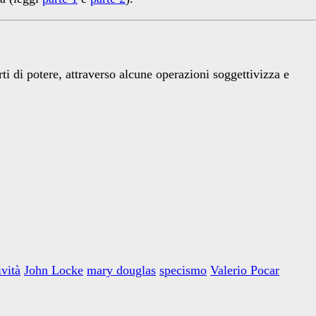
rti di potere, attraverso alcune operazioni soggettivizza e
ività
John Locke
mary douglas
specismo
Valerio Pocar