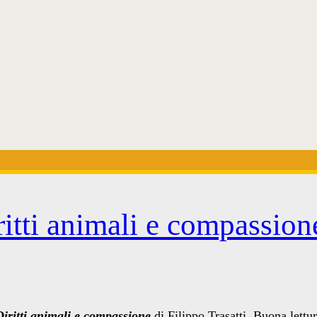
itti animali e compassion
iritti animali e compassione
di Filippo Trasatti. Buona lettu