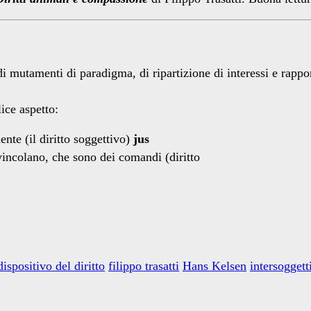
 di mutamenti di paradigma, di ripartizione di interessi e rappo
ice aspetto:
ente (il diritto soggettivo)
jus
vincolano, che sono dei comandi (diritto
dispositivo del diritto
filippo trasatti
Hans Kelsen
intersoggett