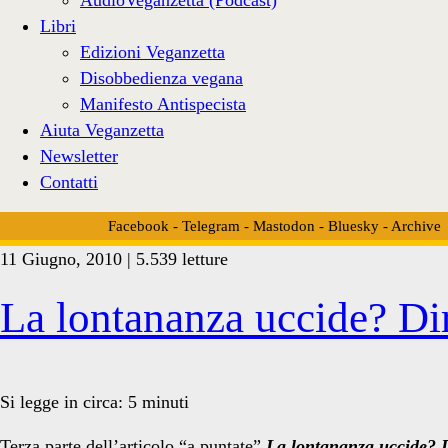
Libri
Edizioni Veganzetta
Disobbedienza vegana
Manifesto Antispecista
Aiuta Veganzetta
Newsletter
Contatti
Facebook
-
Telegram
-
Mastodon
-
Bluesky
-
Archive
11 Giugno, 2010 | 5.539 letture
Tag:
La lontananza uccide? Dir
<span>John
Si legge in circa:
5
minuti
Terza parte dell’articolo “a puntate”
La lontananza uccide? D