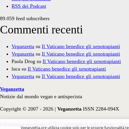
RSS dei Podcast
89.059 feed subscribers
Commenti recenti
Veganzetta
su
Il Vaticano benedice gli xenotrapianti
Veganzetta
su
Il Vaticano benedice gli xenotrapianti
Paola Drog
su
Il Vaticano benedice gli xenotrapianti
luca
su
Il Vaticano benedice gli xenotrapianti
Veganzetta
su
Il Vaticano benedice gli xenotrapianti
Veganzetta
Notizie dal mondo vegan e antispecista
Copyright © 2007 - 2026 |
Veganzetta
ISSN 2284-094X
Informativa sui cookie (UE)
|
Informativa sulla Privacy
|
Avve
Veganzetta.org utilizza cookie solo per le proprie funzionalità te