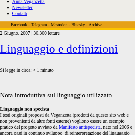
Aiuta Veganzetta
Newsletter
Contatti
Facebook
-
Telegram
-
Mastodon
-
Bluesky
-
Archive
2 Giugno, 2007 | 30.300 letture
Veganzetta
Linguaggio e definizioni
Posts
Si legge in circa:
< 1
minuto
Nota introduttiva sul linguaggio utilizzato
Linguaggio non specista
I testi originali proposti da Veganzetta (prodotti da questo sito web e
non provenienti da altre fonti esterne) vogliono essere un esempio
pratico del progetto avviato da
Manifesto antispecista
, nato nel 2006 e
ancora oggi in continuo sviluppo, di reinterpretazione del linguaggio