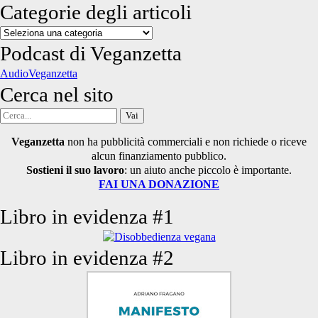
Categorie degli articoli
Categorie
degli
Podcast di Veganzetta
articoli
AudioVeganzetta
Cerca nel sito
Cerca
per:
Veganzetta
non ha pubblicità commerciali e non richiede o riceve
alcun finanziamento pubblico.
Sostieni il suo lavoro
: un aiuto anche piccolo è importante.
FAI UNA DONAZIONE
Libro in evidenza #1
Libro in evidenza #2