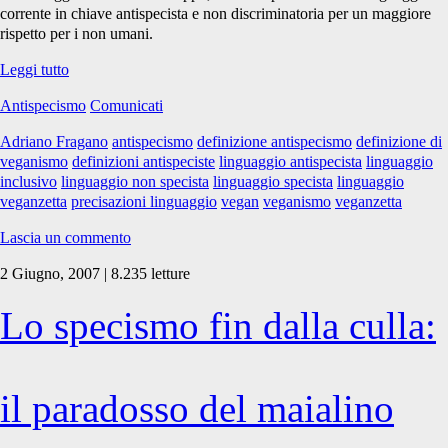
corrente in chiave antispecista e non discriminatoria per un maggiore
rispetto per i non umani.
Linguaggio
Leggi tutto
e
Antispecismo
Comunicati
definizioni
Adriano Fragano
antispecismo
definizione antispecismo
definizione di
veganismo
definizioni antispeciste
linguaggio antispecista
linguaggio
inclusivo
linguaggio non specista
linguaggio specista
linguaggio
veganzetta
precisazioni linguaggio
vegan
veganismo
veganzetta
Lascia un commento
2 Giugno, 2007 | 8.235 letture
Lo specismo fin dalla culla:
il paradosso del maialino