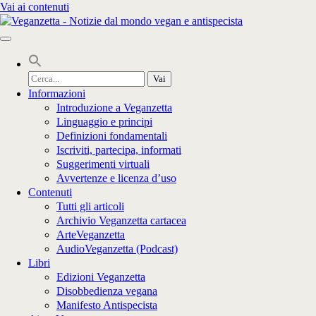
Vai ai contenuti
Cerca
per:
Informazioni
Introduzione a Veganzetta
Linguaggio e principi
Definizioni fondamentali
Iscriviti, partecipa, informati
Suggerimenti virtuali
Avvertenze e licenza d’uso
Contenuti
Tutti gli articoli
Archivio Veganzetta cartacea
ArteVeganzetta
AudioVeganzetta (Podcast)
Libri
Edizioni Veganzetta
Disobbedienza vegana
Manifesto Antispecista