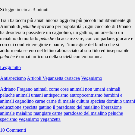
Si legge in circa:
3
minuti
Tra i balocchi più amati ancora oggi dai più piccoli indubbiamente gli
Animali di
peluche
spiccano per popolarità ; ogni cucciolo di Umano
ha desiderato possedere un cagnolino, un gattino, un orsetto o un
maialino di morbido
peluche
da accarezzare, con cui parlare, giocare e
con cui condividere gioie e paure, l’immagine del bimbo che si
addormenta sereno nel lettino abbracciato al suo fido ed inseparabile
peluche
è ormai un’icona della società contemporanea.
Lo
Leggi tutto
specismo
Antispecismo
Articoli Veganzetta cartacea
Veganismo
fin
dalla
Adriano Fragano
animali come cose
animali non umani
animali
culla:
peluche
animali umani
antispecismo
antropocentrismo
bambini e
il
animali
cagnolino
carne
carne di maiale
cultura specista
dominio umani
paradosso
educazione specista
gattino
il paradosso del maialino
liberazione
del
animale
maialino
mangiare carne
paradosso del maialino
peluche
maialino
specismo
veganismo
veganzetta
10 Commenti