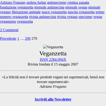
Adriano Fragano
andrea furlan
antispecismo
cristina zanatta
fondazione veganzetta
giornale antispecista
giornale vegan
giornale
vegano
liberazione animale
nasce veganzetta
nascita veganzetta
primo
numero veganzetta
rivista antispecista
rivista vegana
specismo
vegan
veganismo
veganzetta
2 Commenti
Precedente
1
…
269
270
Paginazione
degli
Primary
Veganzetta
articoli
ISSN 2284-094X
Rivista fondata il 15 maggio 2007
Sidebar
«La felicità non è trovare prodotti vegani nei supermercati, bensì non
trovare supermercati»
Adriano Fragano
Iscriviti alla Newsletter