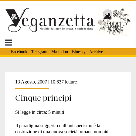
Facebook
-
Telegram
-
Mastodon
-
Bluesky
-
Archive
Tag:
13 Agosto, 2007 | 10.637 letture
Cinque principi
<span>principio
Si legge in circa:
5
minuti
della
Il paradigma suggerito dall’antispecismo è la
costruzione di una nuova società umana non più