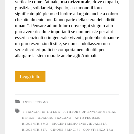
verticale come l’attuale,
ma orizzontale
, dove empatia,
giustizia, solidarietà, rispetto, assumono il loro
giustizia
significato più pieno ed inoltre allargato anche a coloro
che attualmente non fanno parte della sfera dei “diritti
umani”. Pensare ad un futuro dove ogni singolo atto
può avere ricadute importanti se non nefaste per altri
restitutiva</span>
esseri senzienti o in generale viventi, potrebbe rimanere
un puro esercizio di stile, se non si adottassero una
serie di criteri pratici e comportamentali utili per
allargare la sfera morale anche agli Animali.
Cinque
Leggi tutto
principi
ANTISPECISMO
5 PRINCIPI DI TAYLOR
A THEORY OF ENVIRONMENTAL
ETHICS
ADRIANO FRAGANO
ANTISPECISMO
BIOCENTRISMO
BIOCENTRISMO INDIVIDUALISTA
BIOCENTRISTA
CINQUE PRINCIPI
CONVIVENZA TRA