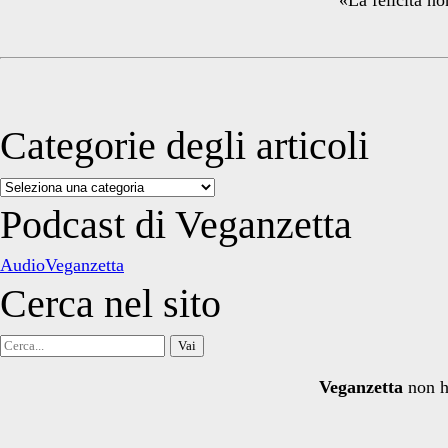
Categorie degli articoli
Categorie
degli
Podcast di Veganzetta
articoli
AudioVeganzetta
Cerca nel sito
Cerca
per:
Veganzetta
non h