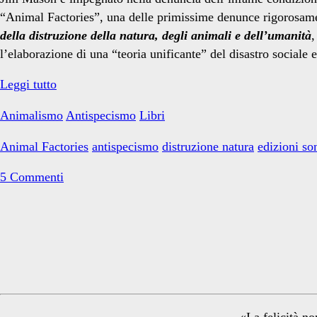
Factories</span>
“Animal Factories”, una delle primissime denunce rigorosame
della distruzione della natura, degli animali e dell’umanità
,
l’elaborazione di una “teoria unificante” del disastro sociale
Non
Leggi tutto
malvagio
Animalismo
Antispecismo
Libri
ma
sbagliato
Animal Factories
antispecismo
distruzione natura
edizioni so
5 Commenti
Primary
Sidebar
«La felicità no