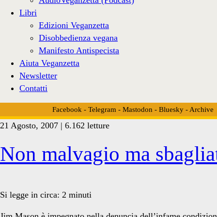
Libri
Edizioni Veganzetta
Disobbedienza vegana
Manifesto Antispecista
Aiuta Veganzetta
Newsletter
Contatti
Facebook
-
Telegram
-
Mastodon
-
Bluesky
-
Archive
21 Agosto, 2007 | 6.162 letture
Tag:
Non malvagio ma sbaglia
<span>Animal
Si legge in circa:
2
minuti
Jim Mason è impegnato nella denuncia dell’infame condizione 