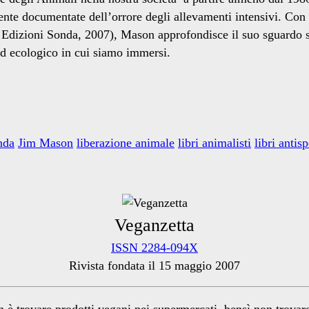
nte documentate dell’orrore degli allevamenti intensivi. Con
 Edizioni Sonda, 2007), Mason approfondisce il suo sguardo s
 ed ecologico in cui siamo immersi.
nda
Jim Mason
liberazione animale
libri animalisti
libri antisp
Veganzetta
ISSN 2284-094X
Rivista fondata il 15 maggio 2007
n è trovare prodotti vegani nei supermercati, bensì non trova