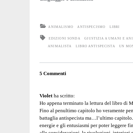
ANIMALISMO
ANTISPECISMO
LIBRI
EDIZIONI SONDA
GIUSTIZIA A UMANI E AN
ANIMALISTA
LIBRO ANTISPECISTA
UN MO
5 Commenti
Violet
ha scritto:
Ho appena terminato la lettura del libro di 
Fino al penultimo capitolo ho veramente pensa
battaglia antispecista ma…l’ultimo capitolo
energie e gli entusiasmi per poter leggere f
alle considerazioni, le rivoluzioni, interiori 