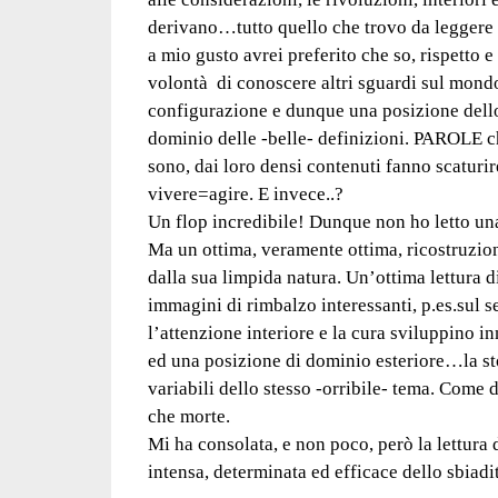
derivano…tutto quello che trovo da leggere è
a mio gusto avrei preferito che so, rispetto 
volontà di conoscere altri sguardi sul mon
configurazione e dunque una posizione dell
dominio delle -belle- definizioni. PAROLE c
sono, dai loro densi contenuti fanno scatur
vivere=agire. E invece..?
Un flop incredibile! Dunque non ho letto una 
Ma un ottima, veramente ottima, ricostruzio
dalla sua limpida natura. Un’ottima lettura 
immagini di rimbalzo interessanti, p.es.sul s
l’attenzione interiore e la cura sviluppino 
ed una posizione di dominio esteriore…la stor
variabili dello stesso -orribile- tema. Come 
che morte.
Mi ha consolata, e non poco, però la lettura 
intensa, determinata ed efficace dello sbiadi