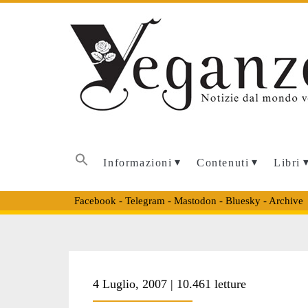
Informazioni
Contenuti
Libri
Facebook
-
Telegram
-
Mastodon
-
Bluesky
-
Archive
4 Luglio, 2007 | 10.461 letture