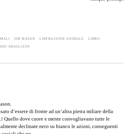
IMALI
JIM MASON
LIBERAZIONE ANIMALE
LIBRO
NDO SBAGLIATO
Mason.
to d’essere di fronte ad un’altra pietra miliare della
..! Quello dove cuore e mente convogliavano tutte le
inalmente declinate nero su bianco le azioni, conseguenti
e sociali che ne