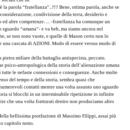
 la parola “fratellanza”..?!? Bene, ottima parola, anche se
e considerazione, condivisione della terra, desiderio e
do ed altre competenze…. -fratellanza ha comunque un
o sguardo “umana”- e va beh, ma siamo ancora nel
he, se non sono vuote, e quelle di Mason certo non lo
ire una cascata di AZIONI. Modo di essere versus modo di
pietra miliare della battaglia antispecista, peccato.
ne psico-antropologica della storia dell’alienazione umana
di tutte le nefaste connessioni e conseguenze. Anche molte
enso del tempo e della storia, sembra quasi che
innumerevoli contatti mentre una volta assunto uno sguardo
ia si blocchi in un interminabile ripetizione in infinite
dire che una volta fratturati dentro non produciamo altro
della bellissima postfazione di Massimo Filippi, assai più
to capitolo nono.