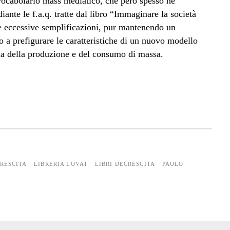
vocabolario mass mediatico, che però spesso ne
iante le f.a.q. tratte dal libro “Immaginare la società
le eccessive semplificazioni, pur mantenendo un
 a prefigurare le caratteristiche di un nuovo modello
gma della produzione e del consumo di massa.
RESCITA
LIBRERIA LOVAT
LIBRI DECRESCITA
PAOLO