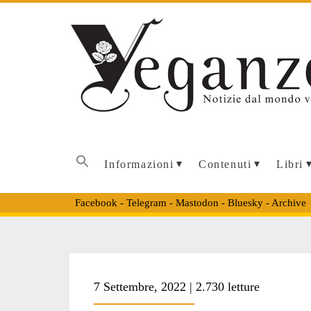
Informazioni
Contenuti
Libri
Facebook
-
Telegram
-
Mastodon
-
Bluesky
-
Archive
Tag:
7 Settembre, 2022 | 2.730 letture
<span>decrescita