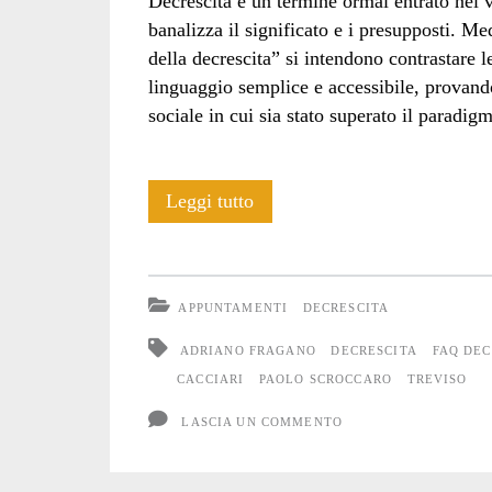
Decrescita è un termine ormai entrato nel 
banalizza il significato e i presupposti. Med
della decrescita” si intendono contrastare 
linguaggio semplice e accessibile, provando
sociale in cui sia stato superato il paradi
Cos’è
Leggi tutto
la
decrescita?
APPUNTAMENTI
DECRESCITA
Domande
ADRIANO FRAGANO
DECRESCITA
FAQ DEC
e
CACCIARI
PAOLO SCROCCARO
TREVISO
risposte
LASCIA UN COMMENTO
pubbliche