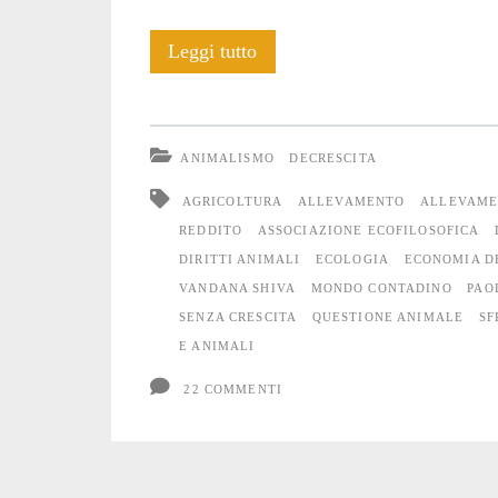
I
Leggi tutto
problemi
di
ANIMALISMO
DECRESCITA
Vandana
AGRICOLTURA
ALLEVAMENTO
ALLEVAME
Shiva
REDDITO
ASSOCIAZIONE ECOFILOSOFICA
DIRITTI ANIMALI
ECOLOGIA
ECONOMIA D
con
VANDANA SHIVA
MONDO CONTADINO
PAO
la
SENZA CRESCITA
QUESTIONE ANIMALE
SF
E ANIMALI
questione
22 COMMENTI
animale