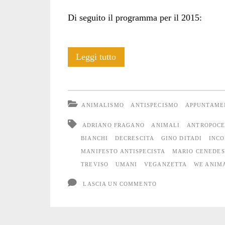
Di seguito il programma per il 2015:
Rassegna
Leggi tutto
di
incontri:
ANIMALISMO
ANTISPECISMO
APPUNTAME
Umani,
ADRIANO FRAGANO
ANIMALI
ANTROPOCE
Animali,
BIANCHI
DECRESCITA
GINO DITADI
INCO
MANIFESTO ANTISPECISTA
MARIO CENEDES
Natura
TREVISO
UMANI
VEGANZETTA
WE ANIM
LASCIA UN COMMENTO