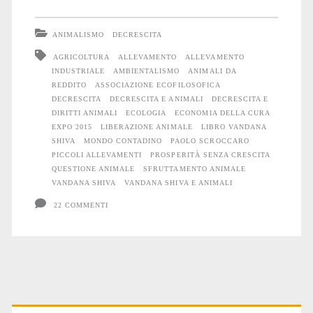
di
ANIMALISMO
DECRESCITA
Vandana
AGRICOLTURA
ALLEVAMENTO
ALLEVAMENTO
INDUSTRIALE
AMBIENTALISMO
ANIMALI DA
Shiva
REDDITO
ASSOCIAZIONE ECOFILOSOFICA
con
DECRESCITA
DECRESCITA E ANIMALI
DECRESCITA E
DIRITTI ANIMALI
ECOLOGIA
ECONOMIA DELLA CURA
la
EXPO 2015
LIBERAZIONE ANIMALE
LIBRO VANDANA
SHIVA
MONDO CONTADINO
PAOLO SCROCCARO
questione
PICCOLI ALLEVAMENTI
PROSPERITÀ SENZA CRESCITA
QUESTIONE ANIMALE
SFRUTTAMENTO ANIMALE
animale
VANDANA SHIVA
VANDANA SHIVA E ANIMALI
22 COMMENTI