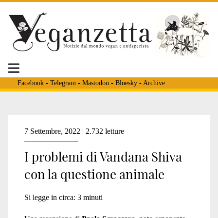
Facebook
-
Telegram
-
Mastodon
-
Bluesky
-
Archive
Tag:
7 Settembre, 2022 | 2.732 letture
I problemi di Vandana Shiva
<span>decrescita
con la questione animale
e
Si legge in circa:
3
minuti