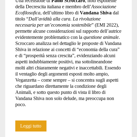
Una recensione di
Paolo Scroccaro
, noto esponente
della Decrescita italiana e membro dell’
Associazione
animali</span>
Ecofilosofica
, dell’ultimo libro di
Vandana Shiva
dal
titolo “
Dall’avidità alla cura. La rivoluzione
necessaria per un’economia sostenibile
” (EMI 2022),
permette alcune considerazioni sul rapporto dell’autrice
evidentemente problematico con la
questione animale
.
Scroccaro analizza nel dettaglio le proposte di Vandana
Shiva in relazione ai concetti di “economia della cura”
e di “prosperità senza crescita”, evidenziando alcuni
aspetti indubbiamente positivi, ma sottolineandone
molti altri chiaramente negativi e inaccettabili. Essendo
il ventaglio degli argomenti esposti molto ampio,
Veganzetta – come sempre – si concentra sugli aspetti
che riguardano direttamente la condizione degli
Animali, e sotto questo punto di vista il libro di
Vandana Shiva non solo delude, ma preoccupa non
poco.
I
Leggi tutto
problemi