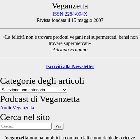
Primary
Veganzetta
ISSN 2284-094X
Rivista fondata il 15 maggio 2007
Sidebar
«La felicità non è trovare prodotti vegani nei supermercati, bensì non
trovare supermercati»
Adriano Fragano
Iscriviti alla Newsletter
Categorie degli articoli
Categorie
degli
Podcast di Veganzetta
articoli
AudioVeganzetta
Cerca nel sito
Cerca
per:
Veganzetta
non ha pubblicità commerciali e non richiede o riceve