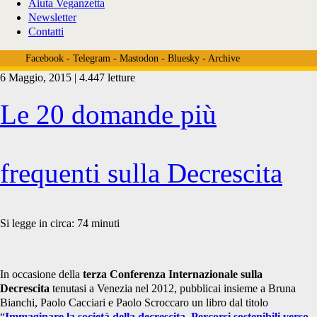
Aiuta Veganzetta
Newsletter
Contatti
Facebook
-
Telegram
-
Mastodon
-
Bluesky
-
Archive
6 Maggio, 2015 | 4.447 letture
Tag:
Le 20 domande più
<span>Mauro
frequenti sulla Decrescita
Bonaiuti</span>
Si legge in circa:
74
minuti
In occasione della
terza Conferenza Internazionale sulla
Decrescita
tenutasi a Venezia nel 2012, pubblicai insieme a Bruna
Bianchi, Paolo Cacciari e Paolo Scroccaro un libro dal titolo
“
Immaginare la società della decrescita. Percorsi sostenibili verso