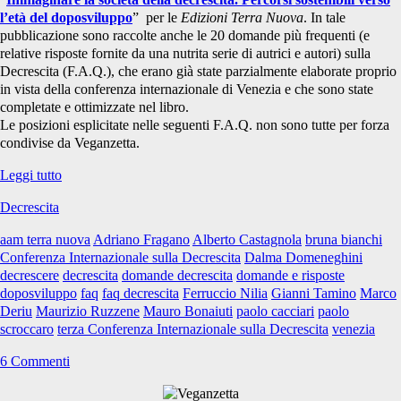
l’età del doposviluppo
” per le
Edizioni Terra Nuova
. In tale
pubblicazione sono raccolte anche le 20 domande più frequenti (e
relative risposte fornite da una nutrita serie di autrici e autori) sulla
Decrescita (F.A.Q.), che erano già state parzialmente elaborate proprio
in vista della conferenza internazionale di Venezia e che sono state
completate e ottimizzate nel libro.
Le posizioni esplicitate nelle seguenti F.A.Q. non sono tutte per forza
condivise da Veganzetta.
Le
Leggi tutto
20
Decrescita
domande
più
aam terra nuova
Adriano Fragano
Alberto Castagnola
bruna bianchi
frequenti
Conferenza Internazionale sulla Decrescita
Dalma Domeneghini
sulla
decrescere
decrescita
domande decrescita
domande e risposte
Decrescita
doposviluppo
faq
faq decrescita
Ferruccio Nilia
Gianni Tamino
Marco
Deriu
Maurizio Ruzzene
Mauro Bonaiuti
paolo cacciari
paolo
scroccaro
terza Conferenza Internazionale sulla Decrescita
venezia
6 Commenti