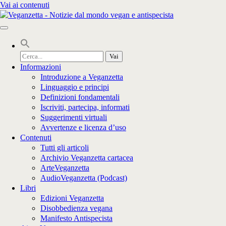
Vai ai contenuti
Cerca
per:
Informazioni
Introduzione a Veganzetta
Linguaggio e principi
Definizioni fondamentali
Iscriviti, partecipa, informati
Suggerimenti virtuali
Avvertenze e licenza d’uso
Contenuti
Tutti gli articoli
Archivio Veganzetta cartacea
ArteVeganzetta
AudioVeganzetta (Podcast)
Libri
Edizioni Veganzetta
Disobbedienza vegana
Manifesto Antispecista