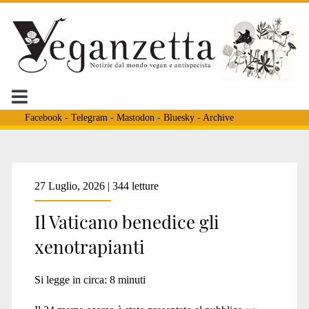
Facebook
-
Telegram
-
Mastodon
-
Bluesky
-
Archive
Veganzetta
27 Luglio, 2026 | 344 letture
Il Vaticano benedice gli
Posts
xenotrapianti
Si legge in circa:
8
minuti