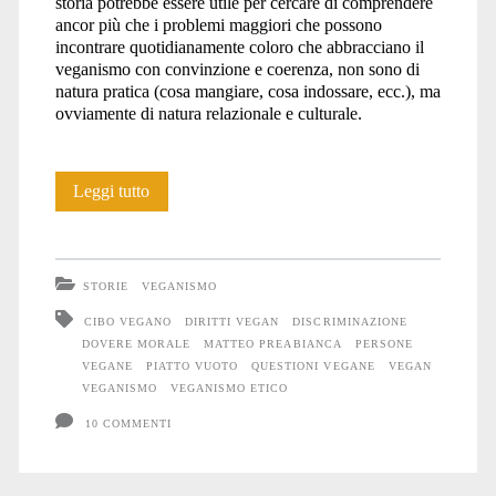
storia potrebbe essere utile per cercare di comprendere
ancor più che i problemi maggiori che possono
incontrare quotidianamente coloro che abbracciano il
veganismo con convinzione e coerenza, non sono di
natura pratica (cosa mangiare, cosa indossare, ecc.), ma
ovviamente di natura relazionale e culturale.
Il
Leggi tutto
piatto
vuoto
STORIE
VEGANISMO
CIBO VEGANO
DIRITTI VEGAN
DISCRIMINAZIONE
DOVERE MORALE
MATTEO PREABIANCA
PERSONE
VEGANE
PIATTO VUOTO
QUESTIONI VEGANE
VEGAN
VEGANISMO
VEGANISMO ETICO
10 COMMENTI