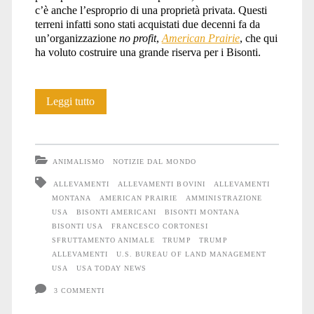
c’è anche l’esproprio di una proprietà privata. Questi
terreni infatti sono stati acquistati due decenni fa da
un’organizzazione
no profit
,
American Prairie
, che qui
ha voluto costruire una grande riserva per i Bisonti.
USA:
Leggi tutto
Allevamenti
al
ANIMALISMO
NOTIZIE DAL MONDO
posto
ALLEVAMENTI
ALLEVAMENTI BOVINI
ALLEVAMENTI
MONTANA
AMERICAN PRAIRIE
AMMINISTRAZIONE
delle
USA
BISONTI AMERICANI
BISONTI MONTANA
terre
BISONTI USA
FRANCESCO CORTONESI
SFRUTTAMENTO ANIMALE
TRUMP
TRUMP
dei
ALLEVAMENTI
U.S. BUREAU OF LAND MANAGEMENT
USA
USA TODAY NEWS
Bisonti
3 COMMENTI