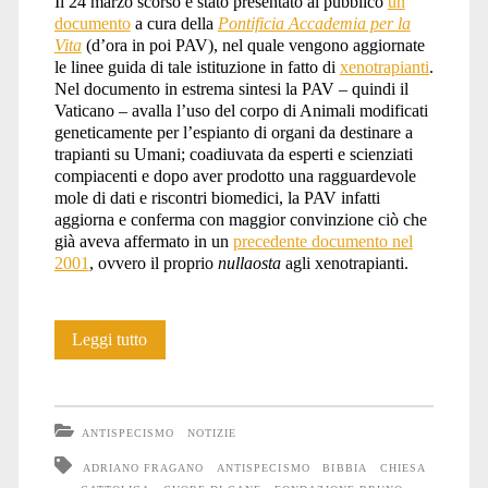
Il 24 marzo scorso è stato presentato al pubblico
un
documento
a cura della
Pontificia Accademia per la
Vita
(d’ora in poi PAV), nel quale vengono aggiornate
le linee guida di tale istituzione in fatto di
xenotrapianti
.
Nel documento in estrema sintesi la PAV – quindi il
Vaticano – avalla l’uso del corpo di Animali modificati
geneticamente per l’espianto di organi da destinare a
trapianti su Umani; coadiuvata da esperti e scienziati
compiacenti e dopo aver prodotto una ragguardevole
mole di dati e riscontri biomedici, la PAV infatti
aggiorna e conferma con maggior convinzione ciò che
già aveva affermato in un
precedente documento nel
2001
, ovvero il proprio
nullaosta
agli xenotrapianti.
Il
Leggi tutto
Vaticano
benedice
ANTISPECISMO
NOTIZIE
gli
ADRIANO FRAGANO
ANTISPECISMO
BIBBIA
CHIESA