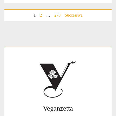
Paginazione
1
2
…
270
Successiva
degli
articoli
Primary
Sidebar
Veganzetta