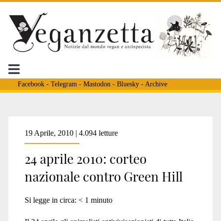
Facebook
-
Telegram
-
Mastodon
-
Bluesky
-
Archive
Tag:
19 Aprile, 2010 | 4.094 letture
24 aprile 2010: corteo
<span>cani
nazionale contro Green Hill
greenhill</span>
Si legge in circa:
< 1
minuto