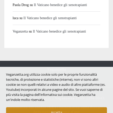
Paola Drog
su
Il Vaticano benedice gli xenotrapianti
luca
su
Il Vaticano benedice gli xenotrapianti
Veganzetta
su
Il Vaticano benedice gli xenotrapianti
Veganzetta
Notizie dal mondo vegan e antispecista
Veganzetta.org utilizza cookie solo per le proprie funzionalità
tecniche, di protezione e statistiche (interne), non vi sono altri
cookie se non quelli relativi a video e audio di altre piattaforme (es.
Youtube) incorporati in alcune pagine del sito. Se vuoi saperne di
più visita la pagina dell'infornativa sui cookie. Veganzetta ha
Copyright © 2007 - 2026 |
Veganzetta
ISSN 2284-094X
un'indole molto riservata.
Informativa sui cookie (UE)
|
Informativa sulla Privacy
|
Avvertenze e Licenza d'uso
Accetta