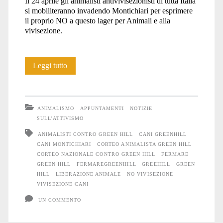
Il 24 aprile gli animalisti antivivisezionisti di tutta Italia
si mobiliteranno invadendo Montichiari per esprimere
il proprio NO a questo lager per Animali e alla
vivisezione.
24
Leggi tutto
aprile
2010:
ANIMALISMO
APPUNTAMENTI
NOTIZIE
corteo
SULL'ATTIVISMO
ANIMALISTI CONTRO GREEN HILL
CANI GREENHILL
nazionale
CANI MONTICHIARI
CORTEO ANIMALISTA GREEN HILL
contro
CORTEO NAZIONALE CONTRO GREEN HILL
FERMARE
GREEN HILL
FERMAREGREENHILL
GREEHILL
GREEN
Green
HILL
LIBERAZIONE ANIMALE
NO VIVISEZIONE
VIVISEZIONE CANI
Hill
UN COMMENTO