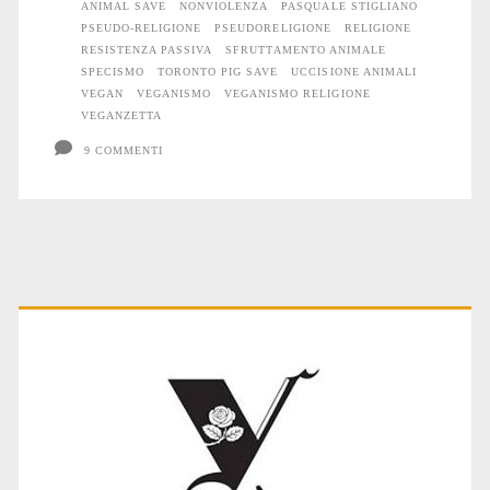
ANIMAL SAVE
NONVIOLENZA
PASQUALE STIGLIANO
PSEUDO-RELIGIONE
PSEUDORELIGIONE
RELIGIONE
RESISTENZA PASSIVA
SFRUTTAMENTO ANIMALE
SPECISMO
TORONTO PIG SAVE
UCCISIONE ANIMALI
VEGAN
VEGANISMO
VEGANISMO RELIGIONE
VEGANZETTA
9 COMMENTI
Primary
Sidebar