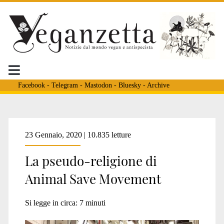
Facebook
-
Telegram
-
Mastodon
-
Bluesky
-
Archive
Tag:
23 Gennaio, 2020 | 10.835 letture
La pseudo-religione di
<span>Neuchâtel
Animal Save Movement
Animal
Si legge in circa:
7
minuti