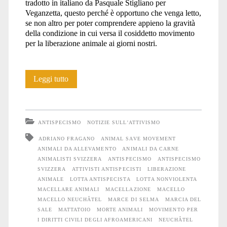
tradotto in italiano da Pasquale Stigliano per
Veganzetta, questo perché è opportuno che venga letto,
se non altro per poter comprendere appieno la gravità
della condizione in cui versa il cosiddetto movimento
per la liberazione animale ai giorni nostri.
La
Leggi tutto
pseudo-
religione
ANTISPECISMO
NOTIZIE SULL'ATTIVISMO
di
ADRIANO FRAGANO
ANIMAL SAVE MOVEMENT
ANIMALI DA ALLEVAMENTO
ANIMALI DA CARNE
Animal
ANIMALISTI SVIZZERA
ANTISPECISMO
ANTISPECISMO
Save
SVIZZERA
ATTIVISTI ANTISPECISTI
LIBERAZIONE
ANIMALE
LOTTA ANTISPECISTA
LOTTA NONVIOLENTA
Movement
MACELLARE ANIMALI
MACELLAZIONE
MACELLO
MACELLO NEUCHÂTEL
MARCE DI SELMA
MARCIA DEL
SALE
MATTATOIO
MORTE ANIMALI
MOVIMENTO PER
I DIRITTI CIVILI DEGLI AFROAMERICANI
NEUCHÂTEL