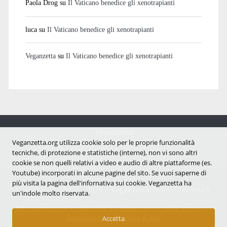
Paola Drog
su
Il Vaticano benedice gli xenotrapianti
luca
su
Il Vaticano benedice gli xenotrapianti
Veganzetta
su
Il Vaticano benedice gli xenotrapianti
Veganzetta
Notizie dal mondo vegan e antispecista
Veganzetta.org utilizza cookie solo per le proprie funzionalità
tecniche, di protezione e statistiche (interne), non vi sono altri
cookie se non quelli relativi a video e audio di altre piattaforme (es.
Youtube) incorporati in alcune pagine del sito. Se vuoi saperne di
più visita la pagina dell'infornativa sui cookie. Veganzetta ha
Copyright © 2007 - 2026 |
Veganzetta
ISSN 2284-094X
un'indole molto riservata.
Informativa sui cookie (UE)
|
Informativa sulla Privacy
|
Avvertenze e Licenza d'uso
Accetta