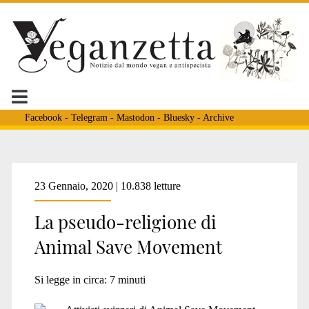
Facebook
-
Telegram
-
Mastodon
-
Bluesky
-
Archive
Tag:
23 Gennaio, 2020 | 10.838 letture
La pseudo-religione di
<span>lotta
Animal Save Movement
nonviolenta</span>
Si legge in circa:
7
minuti