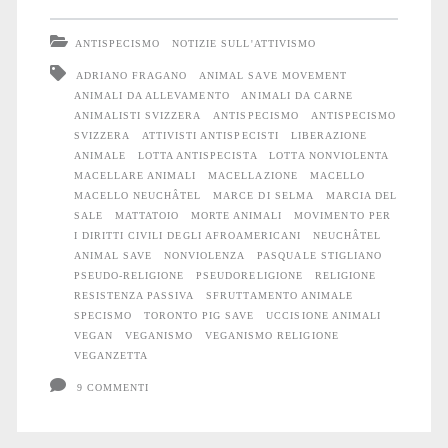
religione
ANTISPECISMO
NOTIZIE SULL'ATTIVISMO
di
ADRIANO FRAGANO
ANIMAL SAVE MOVEMENT
ANIMALI DA ALLEVAMENTO
ANIMALI DA CARNE
Animal
ANIMALISTI SVIZZERA
ANTISPECISMO
ANTISPECISMO
Save
SVIZZERA
ATTIVISTI ANTISPECISTI
LIBERAZIONE
ANIMALE
LOTTA ANTISPECISTA
LOTTA NONVIOLENTA
Movement
MACELLARE ANIMALI
MACELLAZIONE
MACELLO
MACELLO NEUCHÂTEL
MARCE DI SELMA
MARCIA DEL
SALE
MATTATOIO
MORTE ANIMALI
MOVIMENTO PER
I DIRITTI CIVILI DEGLI AFROAMERICANI
NEUCHÂTEL
ANIMAL SAVE
NONVIOLENZA
PASQUALE STIGLIANO
PSEUDO-RELIGIONE
PSEUDORELIGIONE
RELIGIONE
RESISTENZA PASSIVA
SFRUTTAMENTO ANIMALE
SPECISMO
TORONTO PIG SAVE
UCCISIONE ANIMALI
VEGAN
VEGANISMO
VEGANISMO RELIGIONE
VEGANZETTA
9 COMMENTI