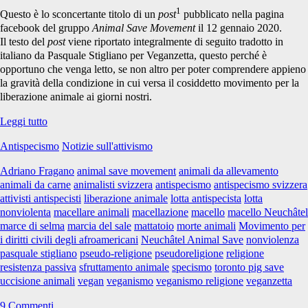
1
Questo è lo sconcertante titolo di un
post
pubblicato nella pagina
facebook del gruppo
Animal Save Movement
il 12 gennaio 2020.
Il testo del
post
viene riportato integralmente di seguito tradotto in
italiano da Pasquale Stigliano per Veganzetta, questo perché è
opportuno che venga letto, se non altro per poter comprendere appieno
la gravità della condizione in cui versa il cosiddetto movimento per la
liberazione animale ai giorni nostri.
La
Leggi tutto
pseudo-
Antispecismo
Notizie sull'attivismo
religione
di
Adriano Fragano
animal save movement
animali da allevamento
Animal
animali da carne
animalisti svizzera
antispecismo
antispecismo svizzera
Save
attivisti antispecisti
liberazione animale
lotta antispecista
lotta
Movement
nonviolenta
macellare animali
macellazione
macello
macello Neuchâtel
marce di selma
marcia del sale
mattatoio
morte animali
Movimento per
i diritti civili degli afroamericani
Neuchâtel Animal Save
nonviolenza
pasquale stigliano
pseudo-religione
pseudoreligione
religione
resistenza passiva
sfruttamento animale
specismo
toronto pig save
uccisione animali
vegan
veganismo
veganismo religione
veganzetta
9 Commenti