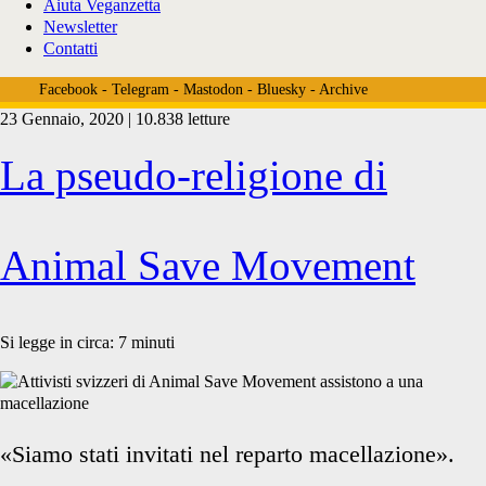
Aiuta Veganzetta
Newsletter
Contatti
Facebook
-
Telegram
-
Mastodon
-
Bluesky
-
Archive
23 Gennaio, 2020 | 10.838 letture
Tag:
La pseudo-religione di
<span>animalisti
Animal Save Movement
svizzera</span>
Si legge in circa:
7
minuti
«Siamo stati invitati nel reparto macellazione».