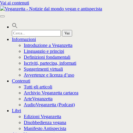
Vai ai contenuti
Cerca
per:
Informazioni
Introduzione a Veganzetta
Linguaggio e principi
Definizioni fondamentali
Iscriviti, partecipa, informati
Suggerimenti virtuali
Avvertenze e licenza d’uso
Contenuti
Tutti gli articoli
Archivio Veganzetta cartacea
ArteVeganzetta
AudioVeganzetta (Podcast)
Libri
Edizioni Veganzetta
Disobbedienza vegana
Manifesto Antispecista