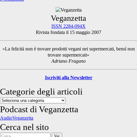
Primary
Veganzetta
ISSN 2284-094X
Rivista fondata il 15 maggio 2007
Sidebar
«La felicità non è trovare prodotti vegani nei supermercati, bensì non
trovare supermercati»
Adriano Fragano
Iscriviti alla Newsletter
Categorie degli articoli
Categorie
degli
Podcast di Veganzetta
articoli
AudioVeganzetta
Cerca nel sito
Cerca