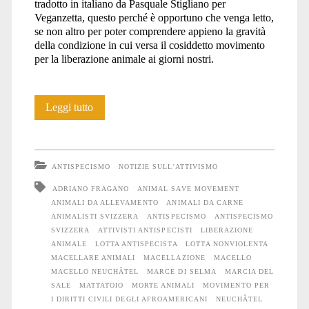
tradotto in italiano da Pasquale Stigliano per
Veganzetta, questo perché è opportuno che venga letto,
se non altro per poter comprendere appieno la gravità
della condizione in cui versa il cosiddetto movimento
per la liberazione animale ai giorni nostri.
La
Leggi tutto
pseudo-
religione
ANTISPECISMO
NOTIZIE SULL'ATTIVISMO
di
ADRIANO FRAGANO
ANIMAL SAVE MOVEMENT
ANIMALI DA ALLEVAMENTO
ANIMALI DA CARNE
Animal
ANIMALISTI SVIZZERA
ANTISPECISMO
ANTISPECISMO
Save
SVIZZERA
ATTIVISTI ANTISPECISTI
LIBERAZIONE
ANIMALE
LOTTA ANTISPECISTA
LOTTA NONVIOLENTA
Movement
MACELLARE ANIMALI
MACELLAZIONE
MACELLO
MACELLO NEUCHÂTEL
MARCE DI SELMA
MARCIA DEL
SALE
MATTATOIO
MORTE ANIMALI
MOVIMENTO PER
I DIRITTI CIVILI DEGLI AFROAMERICANI
NEUCHÂTEL