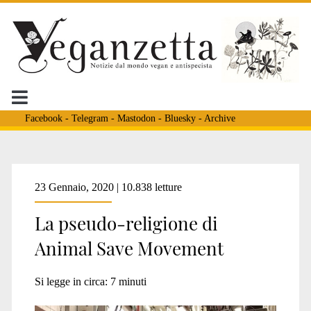
Facebook
-
Telegram
-
Mastodon
-
Bluesky
-
Archive
Tag:
23 Gennaio, 2020 | 10.838 letture
La pseudo-religione di
<span>macello
Animal Save Movement
Neuchâtel</span>
Si legge in circa:
7
minuti