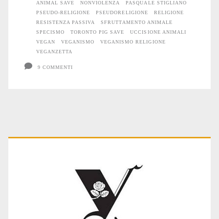
ANIMAL SAVE
NONVIOLENZA
PASQUALE STIGLIANO
PSEUDO-RELIGIONE
PSEUDORELIGIONE
RELIGIONE
RESISTENZA PASSIVA
SFRUTTAMENTO ANIMALE
SPECISMO
TORONTO PIG SAVE
UCCISIONE ANIMALI
VEGAN
VEGANISMO
VEGANISMO RELIGIONE
VEGANZETTA
9 COMMENTI
Primary
Sidebar