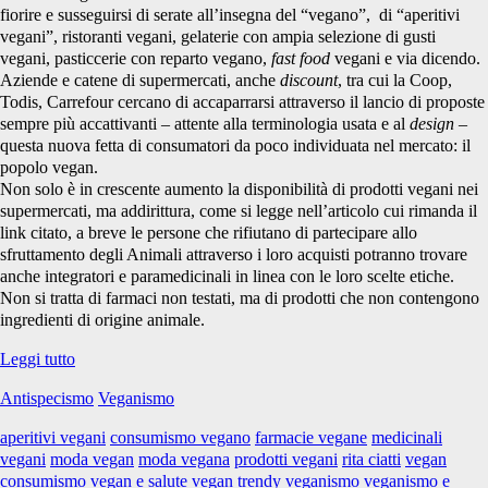
fiorire e susseguirsi di serate all’insegna del “vegano”, di “aperitivi
vegani”, ristoranti vegani, gelaterie con ampia selezione di gusti
vegani, pasticcerie con reparto vegano,
fast food
vegani e via dicendo.
Aziende e catene di supermercati, anche
discount
, tra cui la Coop,
Todis, Carrefour cercano di accaparrarsi attraverso il lancio di proposte
sempre più accattivanti – attente alla terminologia usata e al
design
–
questa nuova fetta di consumatori da poco individuata nel mercato: il
popolo vegan.
Non solo è in crescente aumento la disponibilità di prodotti vegani nei
supermercati, ma addirittura, come si legge nell’articolo cui rimanda il
link citato, a breve le persone che rifiutano di partecipare allo
sfruttamento degli Animali attraverso i loro acquisti potranno trovare
anche integratori e paramedicinali in linea con le loro scelte etiche.
Non si tratta di farmaci non testati, ma di prodotti che non contengono
ingredienti di origine animale.
A
Leggi tutto
forza
Antispecismo
Veganismo
di
aperitivi
aperitivi vegani
consumismo vegano
farmacie vegane
medicinali
vegani,
vegani
moda vegan
moda vegana
prodotti vegani
rita ciatti
vegan
ci
consumismo
vegan e salute
vegan trendy
veganismo
veganismo e