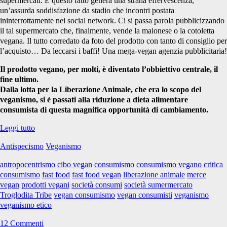
supermercati. E questo fatto genera una strana effervescenza,
un’assurda soddisfazione da stadio che incontri postata
ininterrottamente nei social network. Ci si passa parola pubblicizzando
il tal supermercato che, finalmente, vende la maionese o la cotoletta
vegana. Il tutto corredato da foto del prodotto con tanto di consiglio per
l’acquisto… Da leccarsi i baffi! Una mega-vegan agenzia pubblicitaria!
Il prodotto vegano, per molti, è diventato l’obbiettivo centrale, il
fine ultimo.
Dalla lotta per la Liberazione Animale, che era lo scopo del
veganismo, si è passati alla riduzione a dieta alimentare
consumista di questa magnifica opportunità di cambiamento.
Panino
Leggi tutto
al
Antispecismo
Veganismo
salame
cerca
antropocentrismo
cibo vegan
consumismo
consumismo vegano
critica
panino
consumismo
fast food
fast food vegan
liberazione animale
merce
vegan
vegan
prodotti vegani
società consumi
società sumermercato
per
Troglodita Tribe
vegan consumismo
vegan consumisti
veganismo
convivenza
veganismo etico
serena
12 Commenti