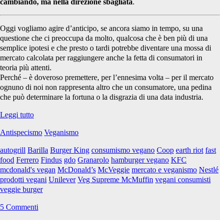
cambiando, ma nella direzione sbagliata
.
Oggi vogliamo agire d’anticipo, se ancora siamo in tempo, su una
questione che ci preoccupa da molto, qualcosa che è ben più di una
semplice ipotesi e che presto o tardi potrebbe diventare una mossa di
mercato calcolata per raggiungere anche la fetta di consumatori in
teoria più attenti.
Perché – è doveroso premettere, per l’ennesima volta – per il mercato
ognuno di noi non rappresenta altro che un consumatore, una pedina
che può determinare la fortuna o la disgrazia di una data industria.
McDonald’s:
Leggi tutto
potresti
Antispecismo
Veganismo
mai
immaginarlo
autogrill
Barilla
Burger King
consumismo vegano
Coop
earth riot
fast
vegano?
food
Ferrero
Findus
gdo
Granarolo
hamburger vegano
KFC
mcdonald's vegan
McDonald’s
McVeggie
mercato e veganismo
Nestlé
prodotti vegani
Unilever
Veg Supreme McMuffin
vegani consumisti
veggie burger
5 Commenti