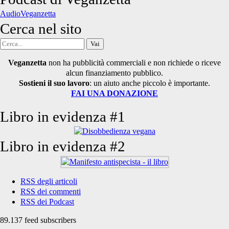
articoli
AudioVeganzetta
Cerca nel sito
Cerca
per:
Veganzetta
non ha pubblicità commerciali e non richiede o riceve
alcun finanziamento pubblico.
Sostieni il suo lavoro
: un aiuto anche piccolo è importante.
FAI UNA DONAZIONE
Libro in evidenza #1
Libro in evidenza #2
RSS degli articoli
RSS dei commenti
RSS dei Podcast
89.137 feed subscribers