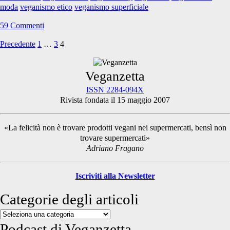
siamo
moda
veganismo etico
veganismo superficiale
bevuti
pure
59 Commenti
il
cervello!
Precedente
1
…
3
4
Paginazione
degli
Primary
Veganzetta
articoli
ISSN 2284-094X
Rivista fondata il 15 maggio 2007
Sidebar
«La felicità non è trovare prodotti vegani nei supermercati, bensì non
trovare supermercati»
Adriano Fragano
Iscriviti alla Newsletter
Categorie degli articoli
Categorie
degli
Podcast di Veganzetta