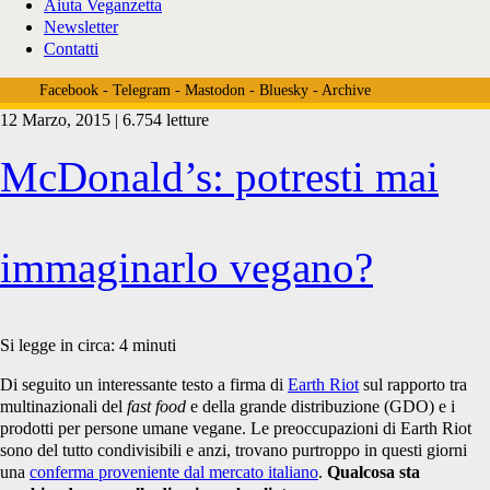
Aiuta Veganzetta
Newsletter
Contatti
Facebook
-
Telegram
-
Mastodon
-
Bluesky
-
Archive
12 Marzo, 2015 | 6.754 letture
Tag:
McDonald’s: potresti mai
<span>consumismo
immaginarlo vegano?
vegano</span>
Si legge in circa:
4
minuti
Di seguito un interessante testo a firma di
Earth Riot
sul rapporto tra
multinazionali del
fast food
e della grande distribuzione (GDO) e i
prodotti per persone umane vegane. Le preoccupazioni di Earth Riot
sono del tutto condivisibili e anzi, trovano purtroppo in questi giorni
una
conferma proveniente dal mercato italiano
.
Qualcosa sta