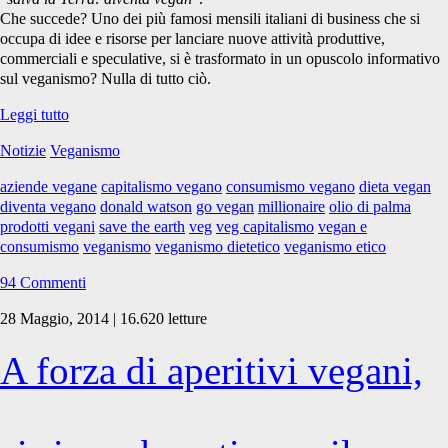
Che succede? Uno dei più famosi mensili italiani di business che si
occupa di idee e risorse per lanciare nuove attività produttive,
commerciali e speculative, si è trasformato in un opuscolo informativo
sul veganismo? Nulla di tutto ciò.
Come
Leggi tutto
fare
Notizie
Veganismo
un
sacco
aziende vegane
capitalismo vegano
consumismo vegano
dieta vegan
di
diventa vegano
donald watson
go vegan
millionaire
olio di palma
soldi
prodotti vegani
save the earth
veg
veg capitalismo
vegan e
con
consumismo
veganismo
veganismo dietetico
veganismo etico
la
rivoluzione
94 Commenti
vegana
28 Maggio, 2014 | 16.620 letture
A forza di aperitivi vegani,