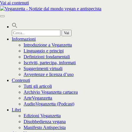
Vai ai contenuti
Cerca
per:
Informazioni
Introduzione a Veganzetta
Linguaggio e principi
Definizioni fondamentali
Iscriviti, partecipa, informati
Suggerimenti virtuali
Avvertenze e licenza d’uso
Contenuti
Tutti gli articoli
Archivio Veganzetta cartacea
ArteVeganzetta
AudioVeganzetta (Podcast)
Libri
Edizioni Veganzetta
Disobbedienza vegana
Manifesto Antispecista