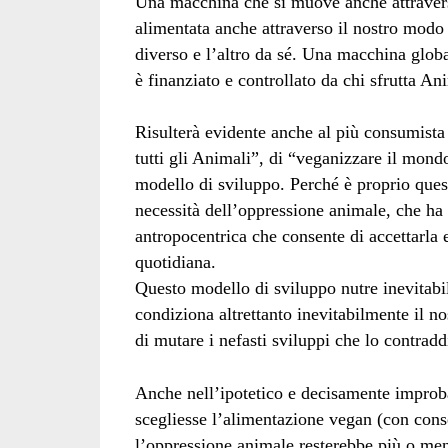
Una macchina che si muove anche attraverso
alimentata anche attraverso il nostro modo d
diverso e l’altro da sé. Una macchina globa
è finanziato e controllato da chi sfrutta An
Risulterà evidente anche al più consumista 
tutti gli Animali”, di “veganizzare il mond
modello di sviluppo. Perché è proprio ques
necessità dell’oppressione animale, che ha 
antropocentrica che consente di accettarla e
quotidiana.
Questo modello di sviluppo nutre inevitabi
condiziona altrettanto inevitabilmente il no
di mutare i nefasti sviluppi che lo contrad
Anche nell’ipotetico e decisamente improb
scegliesse l’alimentazione vegan (con cons
l’oppressione animale resterebbe più o meno 