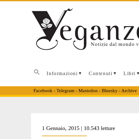
Informazioni
Contenuti
Libri
Facebook
-
Telegram
-
Mastodon
-
Bluesky
-
Archive
1 Gennaio, 2015 | 10.543 letture