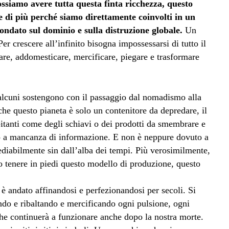
ssiamo avere tutta questa finta ricchezza, questo
e di più perché siamo direttamente coinvolti in un
ndato sul dominio e sulla distruzione globale.
Un
Per crescere all’infinito bisogna impossessarsi di tutto il
inare, addomesticare, mercificare, piegare e trasformare
(alcuni sostengono con il passaggio dal nomadismo alla
he questo pianeta è solo un contenitore da depredare, il
abitanti come degli schiavi o dei prodotti da smembrare e
o a mancanza di informazione. E non è neppure dovuto a
mediabilmente sin dall’alba dei tempi. Più verosimilmente,
 tenere in piedi questo modello di produzione, questo
 è andato affinandosi e perfezionandosi per secoli. Si
ndo e ribaltando e mercificando ogni pulsione, ogni
e continuerà a funzionare anche dopo la nostra morte.