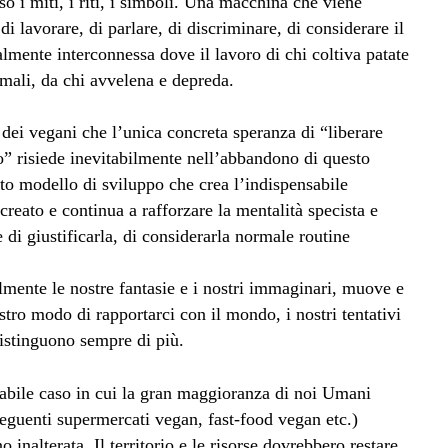
 i miti, i riti, i simboli. Una macchina che viene
i lavorare, di parlare, di discriminare, di considerare il
lmente interconnessa dove il lavoro di chi coltiva patate
imali, da chi avvelena e depreda.
dei vegani che l’unica concreta speranza di “liberare
o” risiede inevitabilmente nell’abbandono di questo
to modello di sviluppo che crea l’indispensabile
creato e continua a rafforzare la mentalità specista e
 di giustificarla, di considerarla normale routine
lmente le nostre fantasie e i nostri immaginari, muove e
stro modo di rapportarci con il mondo, i nostri tentativi
distinguono sempre di più.
abile caso in cui la gran maggioranza di noi Umani
eguenti supermercati vegan, fast-food vegan etc.)
inalterata. Il territorio e le risorse dovrebbero restare