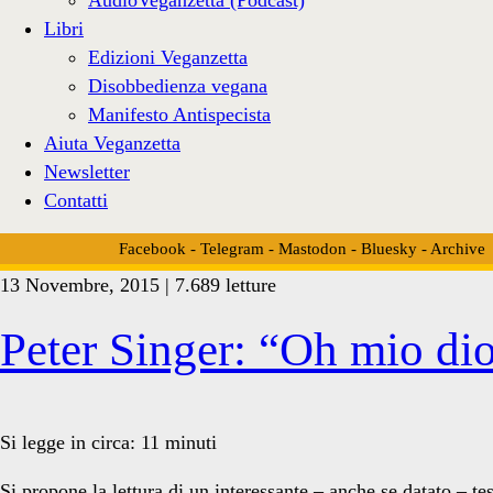
Libri
Edizioni Veganzetta
Disobbedienza vegana
Manifesto Antispecista
Aiuta Veganzetta
Newsletter
Contatti
Facebook
-
Telegram
-
Mastodon
-
Bluesky
-
Archive
13 Novembre, 2015 | 7.689 letture
Tag:
Peter Singer: “Oh mio di
<span>Vegan
Si legge in circa:
11
minuti
Si propone la lettura di un interessante – anche se datato – t