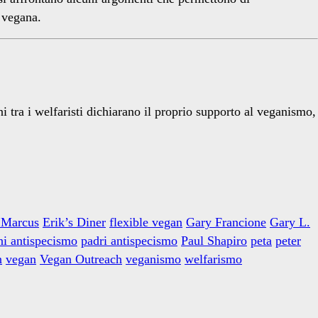
a vegana.
 tra i welfaristi dichiarano il proprio supporto al veganismo,
 Marcus
Erik’s Diner
flexible vegan
Gary Francione
Gary L.
ni antispecismo
padri antispecismo
Paul Shapiro
peta
peter
n
vegan
Vegan Outreach
veganismo
welfarismo