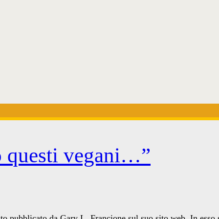
o questi vegani…”
esto pubblicato da Gary L. Francione sul suo sito web. In esso