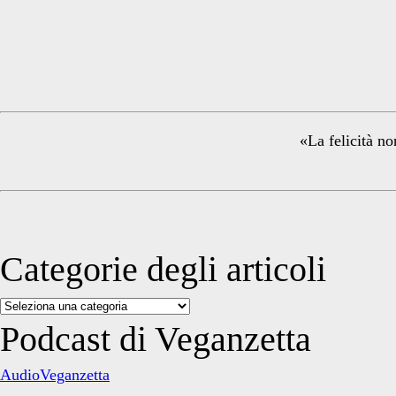
Primary
Sidebar
«La felicità no
Categorie degli articoli
Categorie
degli
Podcast di Veganzetta
articoli
AudioVeganzetta