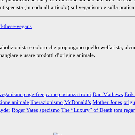
antispecista (in coda all’articolo) sul veganismo e sulla pratic
d-these-vegans
bolizionista e coloro che propongono quello welfarista, alcuni
i mangiare e usare prodotti d’origine animale.
 veganismo
cage-free
carne
costanza troini
Dan Mathews
Erik
zione animale
liberazionismo
McDonald’s
Mother Jones
origi
Ryder
Roger Yates
specismo
The “Luxury” of Death
tom rega