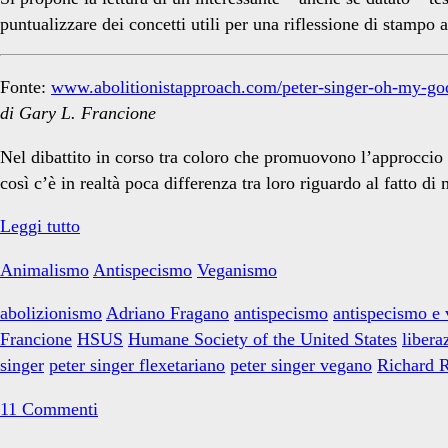
Outreach</span>
puntualizzare dei concetti utili per una riflessione di stampo 
Fonte:
www.abolitionistapproach.com/peter-singer-oh-my-go
di Gary L. Francione
Nel dibattito in corso tra coloro che promuovono l’approccio a
così c’è in realtà poca differenza tra loro riguardo al fatto d
Peter
Leggi tutto
Singer:
Animalismo
Antispecismo
Veganismo
“Oh
mio
abolizionismo
Adriano Fragano
antispecismo
antispecismo e
dio
Francione
HSUS
Humane Society of the United States
libera
questi
singer
peter singer flexetariano
peter singer vegano
Richard 
vegani…”
11 Commenti