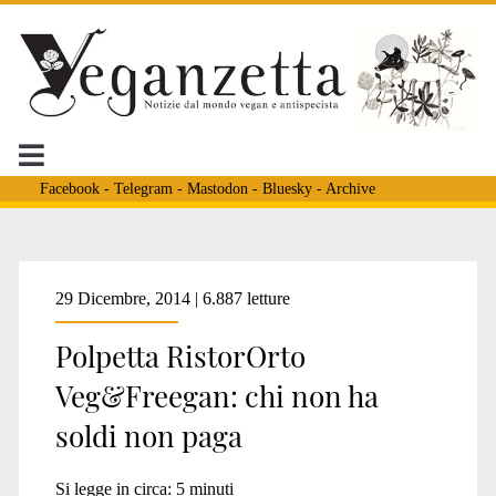
Facebook
-
Telegram
-
Mastodon
-
Bluesky
-
Archive
Tag:
29 Dicembre, 2014 | 6.887 letture
Polpetta RistorOrto
<span>ristorante
Veg&Freegan: chi non ha
soldi non paga
vegan</span>
Si legge in circa:
5
minuti