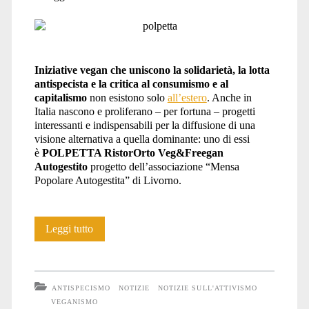
Iniziative vegan che uniscono la solidarietà, la lotta
antispecista e la critica al consumismo e al
capitalismo
non esistono solo
all’estero
. Anche in
Italia nascono e proliferano – per fortuna – progetti
interessanti e indispensabili per la diffusione di una
visione alternativa a quella dominante: uno di essi
è
POLPETTA RistorOrto Veg&Freegan
Autogestito
progetto dell’associazione “Mensa
Popolare Autogestita” di Livorno.
Polpetta
Leggi tutto
RistorOrto
Veg&Freegan:
ANTISPECISMO
NOTIZIE
NOTIZIE SULL'ATTIVISMO
chi
VEGANISMO