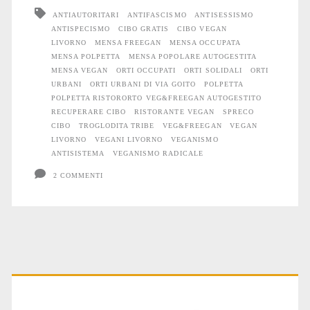
ANTIAUTORITARI
ANTIFASCISMO
ANTISESSISMO
non
ANTISPECISMO
CIBO GRATIS
CIBO VEGAN
ha
LIVORNO
MENSA FREEGAN
MENSA OCCUPATA
MENSA POLPETTA
MENSA POPOLARE AUTOGESTITA
soldi
MENSA VEGAN
ORTI OCCUPATI
ORTI SOLIDALI
ORTI
URBANI
ORTI URBANI DI VIA GOITO
POLPETTA
non
POLPETTA RISTORORTO VEG&FREEGAN AUTOGESTITO
RECUPERARE CIBO
RISTORANTE VEGAN
SPRECO
paga
CIBO
TROGLODITA TRIBE
VEG&FREEGAN
VEGAN
LIVORNO
VEGANI LIVORNO
VEGANISMO
ANTISISTEMA
VEGANISMO RADICALE
2 COMMENTI
Primary