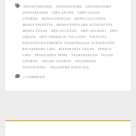
ANTIAUTORITARI
ANTIFASCISMO
ANTISESSISMO
non
ANTISPECISMO
CIBO GRATIS
CIBO VEGAN
ha
LIVORNO
MENSA FREEGAN
MENSA OCCUPATA
MENSA POLPETTA
MENSA POPOLARE AUTOGESTITA
soldi
MENSA VEGAN
ORTI OCCUPATI
ORTI SOLIDALI
ORTI
URBANI
ORTI URBANI DI VIA GOITO
POLPETTA
non
POLPETTA RISTORORTO VEG&FREEGAN AUTOGESTITO
RECUPERARE CIBO
RISTORANTE VEGAN
SPRECO
paga
CIBO
TROGLODITA TRIBE
VEG&FREEGAN
VEGAN
LIVORNO
VEGANI LIVORNO
VEGANISMO
ANTISISTEMA
VEGANISMO RADICALE
2 COMMENTI
Primary