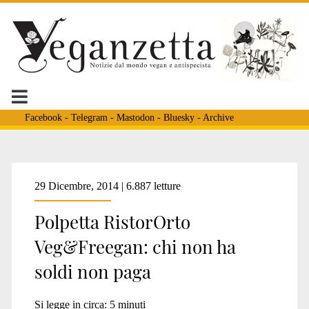
Facebook
-
Telegram
-
Mastodon
-
Bluesky
-
Archive
Tag:
29 Dicembre, 2014 | 6.887 letture
Polpetta RistorOrto
<span>mensa
Veg&Freegan: chi non ha
soldi non paga
occupata</span>
Si legge in circa:
5
minuti