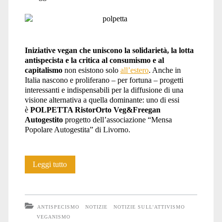
Iniziative vegan che uniscono la solidarietà, la lotta
antispecista e la critica al consumismo e al
capitalismo
non esistono solo
all’estero
. Anche in
Italia nascono e proliferano – per fortuna – progetti
interessanti e indispensabili per la diffusione di una
visione alternativa a quella dominante: uno di essi
è
POLPETTA RistorOrto Veg&Freegan
Autogestito
progetto dell’associazione “Mensa
Popolare Autogestita” di Livorno.
Polpetta
Leggi tutto
RistorOrto
Veg&Freegan:
ANTISPECISMO
NOTIZIE
NOTIZIE SULL'ATTIVISMO
chi
VEGANISMO