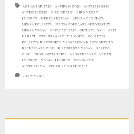
ANTIAUTORITARI
ANTIFASCISMO
ANTISESSISMO
non
ANTISPECISMO
CIBO GRATIS
CIBO VEGAN
ha
LIVORNO
MENSA FREEGAN
MENSA OCCUPATA
MENSA POLPETTA
MENSA POPOLARE AUTOGESTITA
soldi
MENSA VEGAN
ORTI OCCUPATI
ORTI SOLIDALI
ORTI
URBANI
ORTI URBANI DI VIA GOITO
POLPETTA
non
POLPETTA RISTORORTO VEG&FREEGAN AUTOGESTITO
RECUPERARE CIBO
RISTORANTE VEGAN
SPRECO
paga
CIBO
TROGLODITA TRIBE
VEG&FREEGAN
VEGAN
LIVORNO
VEGANI LIVORNO
VEGANISMO
ANTISISTEMA
VEGANISMO RADICALE
2 COMMENTI
Primary