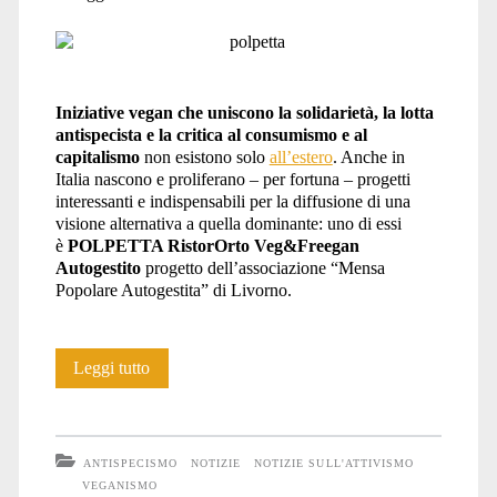
Iniziative vegan che uniscono la solidarietà, la lotta
antispecista e la critica al consumismo e al
capitalismo
non esistono solo
all’estero
. Anche in
Italia nascono e proliferano – per fortuna – progetti
interessanti e indispensabili per la diffusione di una
visione alternativa a quella dominante: uno di essi
è
POLPETTA RistorOrto Veg&Freegan
Autogestito
progetto dell’associazione “Mensa
Popolare Autogestita” di Livorno.
Polpetta
Leggi tutto
RistorOrto
Veg&Freegan:
ANTISPECISMO
NOTIZIE
NOTIZIE SULL'ATTIVISMO
chi
VEGANISMO