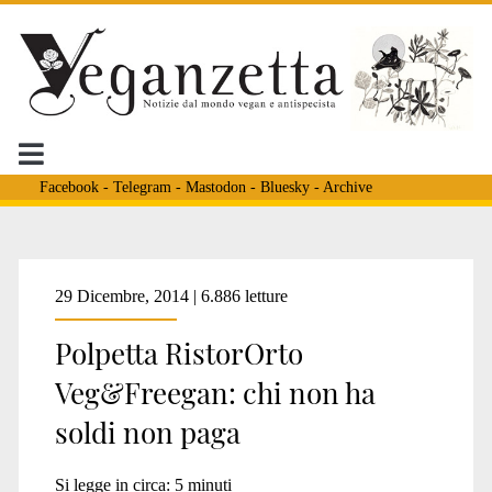
Facebook
-
Telegram
-
Mastodon
-
Bluesky
-
Archive
Tag:
29 Dicembre, 2014 | 6.886 letture
Polpetta RistorOrto
<span>recuperare
Veg&Freegan: chi non ha
soldi non paga
cibo</span>
Si legge in circa:
5
minuti