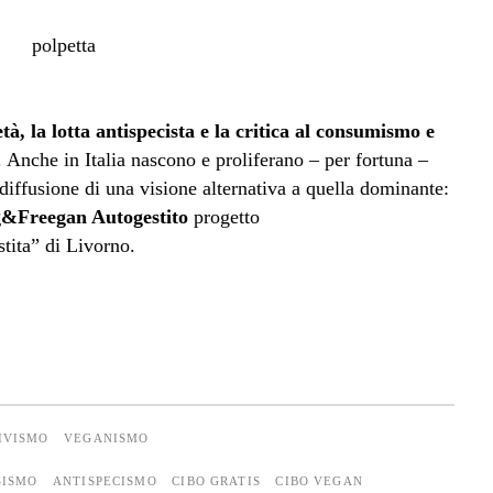
tà, la lotta antispecista e la critica al consumismo e
. Anche in Italia nascono e proliferano – per fortuna –
a diffusione di una visione alternativa a quella dominante:
&Freegan Autogestito
progetto
tita” di Livorno.
IVISMO
VEGANISMO
SISMO
ANTISPECISMO
CIBO GRATIS
CIBO VEGAN