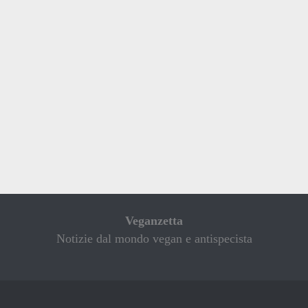
Veganzetta
Notizie dal mondo vegan e antispecista