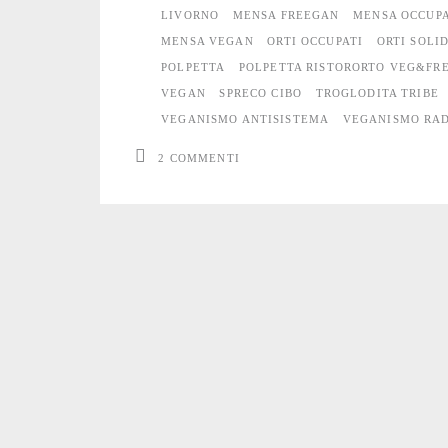
non
LIVORNO
MENSA FREEGAN
MENSA OCCUP
MENSA VEGAN
ORTI OCCUPATI
ORTI SOLI
ha
POLPETTA
POLPETTA RISTORORTO VEG&FR
soldi
VEGAN
SPRECO CIBO
TROGLODITA TRIBE
VEGANISMO ANTISISTEMA
VEGANISMO RA
non
2 COMMENTI
paga