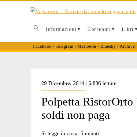
Informazioni
Contenuti
Libri
Facebook
-
Telegram
-
Mastodon
-
Bluesky
-
Archive
Tag:
29 Dicembre, 2014 | 6.886 letture
<span>mensa
Polpetta RistorOrto
soldi non paga
vegan</span>
Si legge in circa:
5
minuti