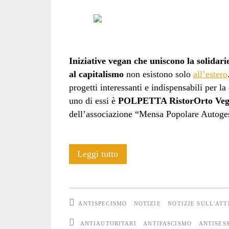
Iniziative vegan che uniscono la solidarie
al capitalismo
non esistono solo
all’estero
progetti interessanti e indispensabili per l
uno di essi è
POLPETTA RistorOrto Veg
dell’associazione “Mensa Popolare Autoges
Polpetta
Leggi tutto
RistorOrto
Veg&Freegan:
ANTISPECISMO
NOTIZIE
NOTIZIE SULL'ATT
chi
ANTIAUTORITARI
ANTIFASCISMO
ANTISES