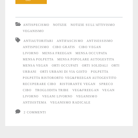
RistorOrto
Veg&Freegan:
ANTISPECISMO
NOTIZIE
NOTIZIE SULL'ATTIVISMO
chi
VEGANISMO
ANTIAUTORITARI
ANTIFASCISMO
ANTISESSISMO
non
ANTISPECISMO
CIBO GRATIS
CIBO VEGAN
ha
LIVORNO
MENSA FREEGAN
MENSA OCCUPATA
MENSA POLPETTA
MENSA POPOLARE AUTOGESTITA
soldi
MENSA VEGAN
ORTI OCCUPATI
ORTI SOLIDALI
ORTI
URBANI
ORTI URBANI DI VIA GOITO
POLPETTA
non
POLPETTA RISTORORTO VEG&FREEGAN AUTOGESTITO
RECUPERARE CIBO
RISTORANTE VEGAN
SPRECO
paga
CIBO
TROGLODITA TRIBE
VEG&FREEGAN
VEGAN
LIVORNO
VEGANI LIVORNO
VEGANISMO
ANTISISTEMA
VEGANISMO RADICALE
2 COMMENTI