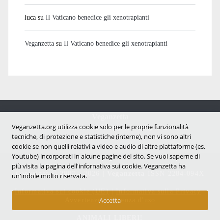
luca
su
Il Vaticano benedice gli xenotrapianti
Veganzetta
su
Il Vaticano benedice gli xenotrapianti
Veganzetta
Veganzetta.org utilizza cookie solo per le proprie funzionalità
Notizie dal mondo vegan e antispecista
tecniche, di protezione e statistiche (interne), non vi sono altri
cookie se non quelli relativi a video e audio di altre piattaforme (es.
Youtube) incorporati in alcune pagine del sito. Se vuoi saperne di
più visita la pagina dell'infornativa sui cookie. Veganzetta ha
Copyright © 2007 - 2026 |
Veganzetta
ISSN 2284-094X
un'indole molto riservata.
Informativa sui cookie (UE)
|
Informativa sulla Privacy
|
Avvertenze e Licenza d'uso
Accetta
ANIMALI LIBERI!