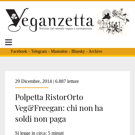
Facebook
-
Telegram
-
Mastodon
-
Bluesky
-
Archive
Tag:
29 Dicembre, 2014 | 6.887 letture
Polpetta RistorOrto
<span>veganismo
Veg&Freegan: chi non ha
soldi non paga
antisistema</span>
Si legge in circa:
5
minuti