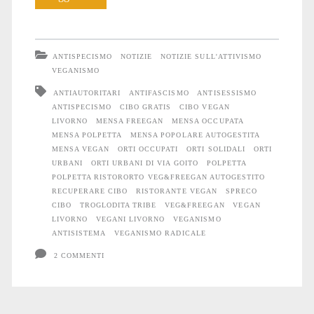
RistorOrto
Veg&Freegan:
ANTISPECISMO
NOTIZIE
NOTIZIE SULL'ATTIVISMO
chi
VEGANISMO
ANTIAUTORITARI
ANTIFASCISMO
ANTISESSISMO
non
ANTISPECISMO
CIBO GRATIS
CIBO VEGAN
ha
LIVORNO
MENSA FREEGAN
MENSA OCCUPATA
MENSA POLPETTA
MENSA POPOLARE AUTOGESTITA
soldi
MENSA VEGAN
ORTI OCCUPATI
ORTI SOLIDALI
ORTI
URBANI
ORTI URBANI DI VIA GOITO
POLPETTA
non
POLPETTA RISTORORTO VEG&FREEGAN AUTOGESTITO
RECUPERARE CIBO
RISTORANTE VEGAN
SPRECO
paga
CIBO
TROGLODITA TRIBE
VEG&FREEGAN
VEGAN
LIVORNO
VEGANI LIVORNO
VEGANISMO
ANTISISTEMA
VEGANISMO RADICALE
2 COMMENTI