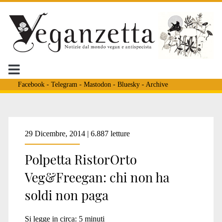
Facebook
-
Telegram
-
Mastodon
-
Bluesky
-
Archive
Tag:
29 Dicembre, 2014 | 6.887 letture
Polpetta RistorOrto
<span>Mensa
Veg&Freegan: chi non ha
soldi non paga
Polpetta</span>
Si legge in circa:
5
minuti