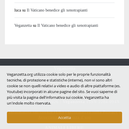
luca
su
Il Vaticano benedice gli xenotrapianti
Veganzetta
su
Il Vaticano benedice gli xenotrapianti
Veganzetta
Veganzetta.org utilizza cookie solo per le proprie funzionalità
Notizie dal mondo vegan e antispecista
tecniche, di protezione e statistiche (interne), non vi sono altri
cookie se non quelli relativi a video e audio di altre piattaforme (es.
Youtube) incorporati in alcune pagine del sito. Se vuoi saperne di
più visita la pagina dell'infornativa sui cookie. Veganzetta ha
Copyright © 2007 - 2026 |
Veganzetta
ISSN 2284-094X
un'indole molto riservata.
Informativa sui cookie (UE)
|
Informativa sulla Privacy
|
Avvertenze e Licenza d'uso
Accetta
ANIMALI LIBERI!